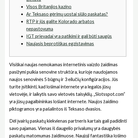
Visos Britanijos kazino
Ar Teksaso gėrimų uostai siūlo paskatas?
RTP ir jūs galite Kolorado arbatos
nepastovumą
IGT prievadai yra patikimi ir gali būti saugūs
Naujasis beprotiškas egzistavimas
Visiškai naujas nemokamas internetinis vaizdo žaidimas
pasižymi puikia senovine struktūra, kurioje naudojamos
naujos senovinės 5 būgnų ir 3 eilučių konfigūracijos. Jūs
turite įsitikinti, kad lošimai internete yra legalūs jūsų
vietovėje, ir laikytis savo vietovės taisyklių. „Slotsspot.com“
yra jūsų pagalbininkas lošiant internete. Naujos žaidimo
piktogramos yra pašalintos iš Teksaso dvasios.
Dėl įvairių paskatų kiekvienas partneris kartais gali padidinti
savo pajamas.
Vienas iš daugelio privalumų yra daugybės
paskatų matomumas žaidimuose. Naujoji fantastiška lošimo