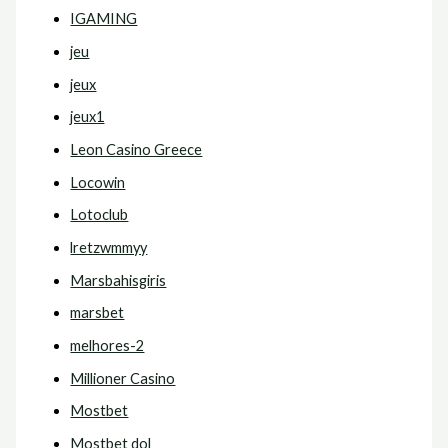
IGAMING
jeu
jeux
jeux1
Leon Casino Greece
Locowin
Lotoclub
lretzwmmyy
Marsbahisgiris
marsbet
melhores-2
Millioner Casino
Mostbet
Mostbet dol