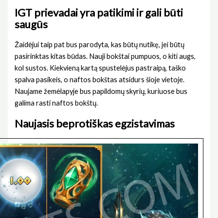
IGT prievadai yra patikimi ir gali būti
saugūs
Žaidėjui taip pat bus parodyta, kas būtų nutikę, jei būtų
pasirinktas kitas būdas. Nauji bokštai pumpuos, o kiti augs,
kol sustos. Kiekvieną kartą spustelėjus pastraipą, taško
spalva pasikeis, o naftos bokštas atsidurs šioje vietoje.
Naujame žemėlapyje bus papildomų skyrių, kuriuose bus
galima rasti naftos bokštų.
Naujasis beprotiškas egzistavimas