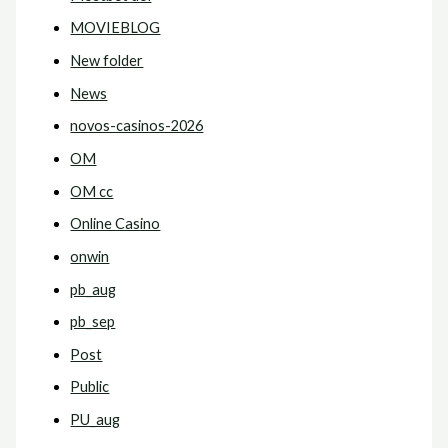
MOVIEBLOG
New folder
News
novos-casinos-2026
OM
OM cc
Online Casino
onwin
pb_aug
pb_sep
Post
Public
PU_aug