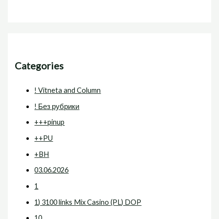
Categories
! Vitneta and Column
! Без рубрики
+++pinup
++PU
+BH
03.06.2026
1
1) 3100 links Mix Casino (PL) DOP
10