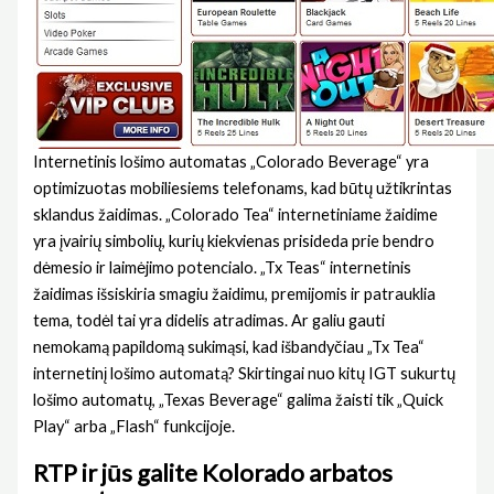
Internetinis lošimo automatas „Colorado Beverage“ yra
optimizuotas mobiliesiems telefonams, kad būtų užtikrintas
sklandus žaidimas. „Colorado Tea“ internetiniame žaidime
yra įvairių simbolių, kurių kiekvienas prisideda prie bendro
dėmesio ir laimėjimo potencialo. „Tx Teas“ internetinis
žaidimas išsiskiria smagiu žaidimu, premijomis ir patrauklia
tema, todėl tai yra didelis atradimas. Ar galiu gauti
nemokamą papildomą sukimąsi, kad išbandyčiau „Tx Tea“
internetinį lošimo automatą? Skirtingai nuo kitų IGT sukurtų
lošimo automatų, „Texas Beverage“ galima žaisti tik „Quick
Play“ arba „Flash“ funkcijoje.
RTP ir jūs galite Kolorado arbatos