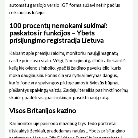
automatų garsiojo verslo IGT forma sužavi net ir pačius
reikliausius lošėjus.
100 procentų nemokami sukimai:
paskatos ir funkcijos – Ybets
prisijungimo registracija Lietuva
Kalbant apie premijų žaidimų monitorių, naująjį magnatą
rasite prie savo stalo. Vėlgi, išmokėjimai gali būti atliekami iš
kelių kiekvieno simbolio, ypač iš žaidimo paveikslėlio, kuris
moka daugiausiai. Fonas čia yra ryškiai mėlynas dangus,
kurio fone yra spalvingos piktogramos ir šviesūs būgnai,
piešiantys spalvingą vaizdą. Žaidėjui tereikia pasirinkti norimą
skaičių, padėti visą pasirinkimą ir pasukti naują ratą.
Visos Britanijos kazino
Kai monitoriuje pasirodo maždaug trys Tedo portretai
(išsklaidyti ženklai), pradedamas naujas „
Ybets prisijungimo