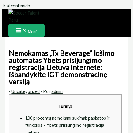
Ir al contenido
Menú
Nemokamas „Tx Beverage“ lošimo
automatas Ybets prisijungimo
registracija Lietuva internete:
išbandykite IGT demonstracinę
versiją
/
Uncategorized
/ Por
admin
Turinys
100 procentų nemokami sukimai: paskatos ir
funkcijos – Ybets prisijungimo registracija
Lietuva