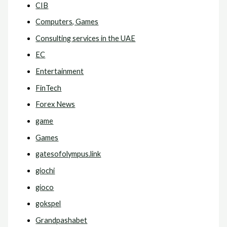
CIB
Computers, Games
Consulting services in the UAE
EC
Entertainment
FinTech
Forex News
game
Games
gatesofolympus.link
giochi
gioco
gokspel
Grandpashabet