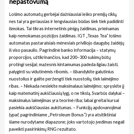
nepastovumą
Lošimo automatų gerbėjai dažniausiai ieško premijų ciklų,
nes tai yra geriausias ir lengviausias būdas šiek tiek padidinti
išmokas. Tai tikras internetinis pinigų žaidimas, prieinamas
kaip nemokamas pozicijos žaidimas. IGT „Texas Tea“ lošimo
automatas pastaraisiais mėnesiais priviliojo daugybę žaidėjų
iš viso pasaulio. Pagrindinė banko informacija – statymų
proporcijos, užtikrinančios, kad 200–300 sukimų būtų
protingi sesijai; mažesnis kintamumas padeda ilgiau žaisti,
palyginti su vidutinėmis ribomis. – išbandykite galutinius
nuostolius ir galite peržengti tiek nuostolių, tiek laimėjimo
ribas. – Niekada nesiekite maksimalaus laimėjimo; spręskite jį
kaip matematinį aukščiausią lygį, o ne tikslą. Svarbūs dalykai –
maksimalus laimėjimas yra teorinė riba; labai greitai kursai
pasiekia aukščiausias aukštumas. – Funkcijų apdovanojimai
(ypač pagrindiniame „Petroleum Bonus“) yra atsitiktiniai
šiame nurodytame diapazone; joks vartotojo įvedimas negali
paveikti pasirinkimų RNG rezultato.