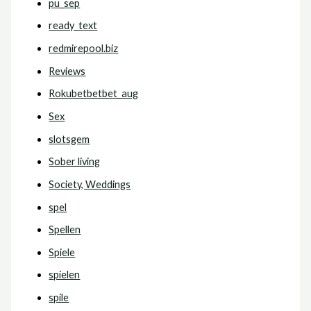
pu_sep
ready_text
redmirepool.biz
Reviews
Rokubetbetbet_aug
Sex
slotsgem
Sober living
Society, Weddings
spel
Spellen
Spiele
spielen
spile