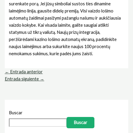
surenkate porą. Jei jūsų simboliai sustos ties dinamine
laimėjimo linija, gausite didelę premiją. Visi vaizdo lošimo
automatų žaidimai pasižymi pažangiu našumu ir aukščiausia
vaizdo kokybe. Kai visada laimite, galite saugiai atlikti
statymus už tikrą valiutą. Naujų prizų integracija,
peržiūrėdami kazino lošimo automatų ekraną, padidinkite
naujus laimėjimus arba sukurkite naujus 100 procentų
nemokamus sukimus, kurie padės jums žaisti.
←
Entrada anterior
Entrada siguiente
→
Buscar
Buscar