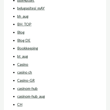
bbix4qtdet
belugasitesi_mAY
bh_aug
BH_TOP
Blog
Blog DE
Bookkeeping
bt_aug
Casino
casino ch
Casino-GR
casinom-hub
casinom-hub_aug
CH