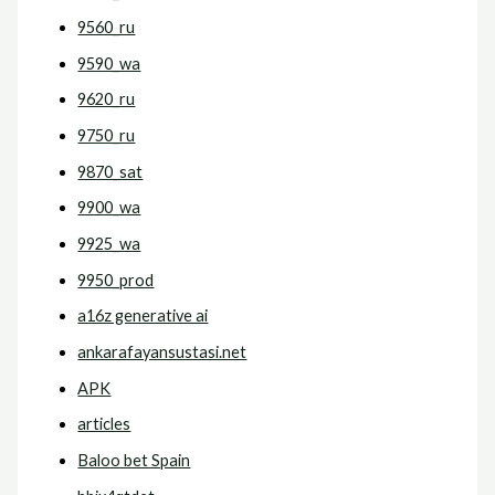
9560_ru
9590_wa
9620_ru
9750_ru
9870_sat
9900_wa
9925_wa
9950_prod
a16z generative ai
ankarafayansustasi.net
APK
articles
Baloo bet Spain