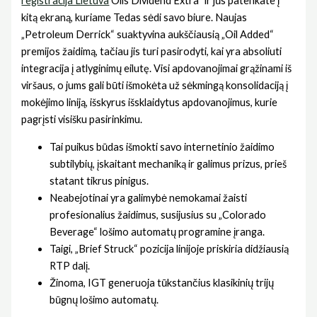
registracija Lietuva
Oils Dividend Extra“ ir jūs patenkate į
kitą ekraną, kuriame Tedas sėdi savo biure. Naujas
„Petroleum Derrick“ suaktyvina aukščiausią „Oil Added“
premijos žaidimą, tačiau jis turi pasirodyti, kai yra absoliuti
integracija į atlyginimų eilutę. Visi apdovanojimai grąžinami iš
viršaus, o jums gali būti išmokėta už sėkmingą konsolidaciją į
mokėjimo liniją, išskyrus išsklaidytus apdovanojimus, kurie
pagrįsti visišku pasirinkimu.
Tai puikus būdas išmokti savo internetinio žaidimo
subtilybių, įskaitant mechaniką ir galimus prizus, prieš
statant tikrus pinigus.
Neabejotinai yra galimybė nemokamai žaisti
profesionalius žaidimus, susijusius su „Colorado
Beverage“ lošimo automatų programine įranga.
Taigi, „Brief Struck“ pozicija linijoje priskiria didžiausią
RTP dalį.
Žinoma, IGT generuoja tūkstančius klasikinių trijų
būgnų lošimo automatų.