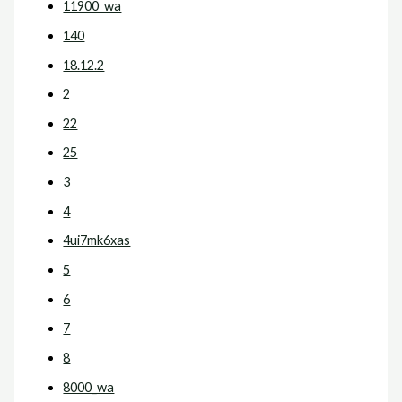
11900_wa
140
18.12.2
2
22
25
3
4
4ui7mk6xas
5
6
7
8
8000_wa