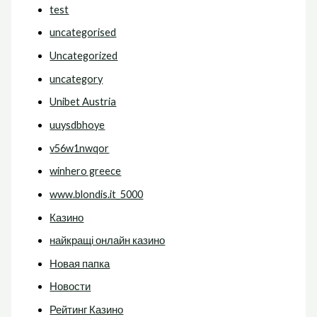
test
uncategorised
Uncategorized
uncategory
Unibet Austria
uuysdbhoye
v56w1nwqor
winhero greece
www.blondis.it_5000
Казино
найкращі онлайн казино
Новая папка
Новости
Рейтинг Казино