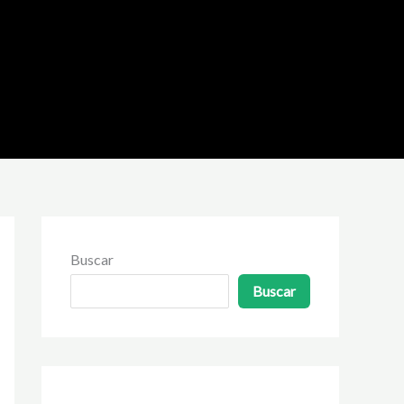
Buscar
Buscar