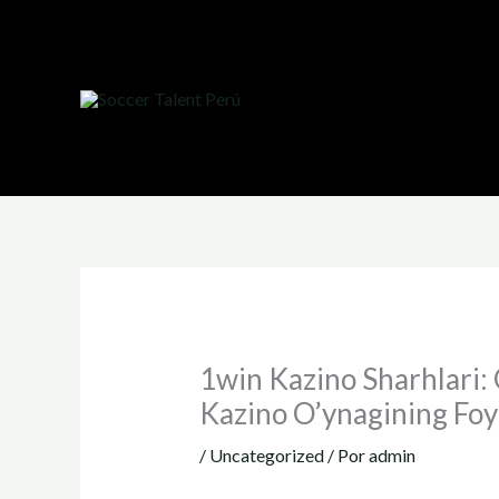
Ir
al
contenido
1win Kazino Sharhlari:
Kazino O’ynagining Foy
/
Uncategorized
/ Por
admin