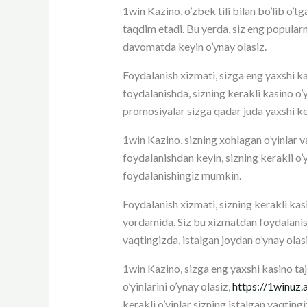
1win Kazino, o’zbek tili bilan bo’lib o’
taqdim etadi. Bu yerda, siz eng popularni
davomatda keyin o’ynay olasiz.
Foydalanish xizmati, sizga eng yaxshi ka
foydalanishda, sizning kerakli kasino o’y
promosiyalar sizga qadar juda yaxshi k
1win Kazino, sizning xohlagan o’yinlar va
foydalanishdan keyin, sizning kerakli o’y
foydalanishingiz mumkin.
Foydalanish xizmati, sizning kerakli kasi
yordamida. Siz bu xizmatdan foydalanishd
vaqtingizda, istalgan joydan o’ynay olasi
1win Kazino, sizga eng yaxshi kasino taj
o’yinlarini o’ynay olasiz,
https://1winuz.
kerakli o’yinlar sizning istalgan vaqtingi