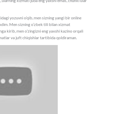
, ularning xizmati juda eng yaxshi emas, chunki ular
dagi yozuvni o’qib, men sizning yangi bir online
dim. Men sizning o’zbek tili bilan xizmat
ga kirib, men o’zingizni eng yaxshi kazino orqali
tlar va juft chiqishlar tartibida qoldiraman.