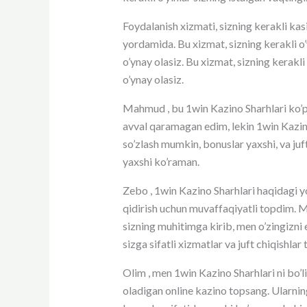
Foydalanish xizmati, sizning kerakli kasi
yordamida. Bu xizmat, sizning kerakli o’
o’ynay olasiz. Bu xizmat, sizning kerakli
o’ynay olasiz.
Mahmud , bu 1win Kazino Sharhlari ko’pr
avval qaramagan edim, lekin 1win Kazino
so’zlash mumkin, bonuslar yaxshi, va ju
yaxshi ko’raman.
Zebo , 1win Kazino Sharhlari haqidagi yo
qidirish uchun muvaffaqiyatli topdim. M
sizning muhitimga kirib, men o’zingizn
sizga sifatli xizmatlar va juft chiqishlar
Olim , men 1win Kazino Sharhlari ni bo’l
oladigan online kazino topsang. Ularning