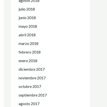
agosto 2018
julio 2018
junio 2018
mayo 2018
abril 2018
marzo 2018
febrero 2018
enero 2018
diciembre 2017
noviembre 2017
octubre 2017
septiembre 2017
agosto 2017