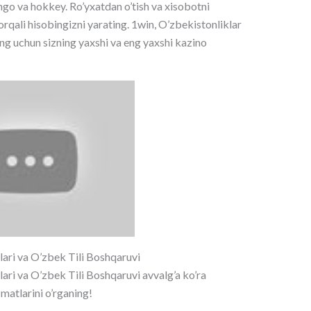
bingo va hokkey. Ro’yxatdan o’tish va xisobotni
rqali hisobingizni yarating. 1win, O’zbekistonliklar
ing uchun sizning yaxshi va eng yaxshi kazino
lari va O’zbek Tili Boshqaruvi
ari va O’zbek Tili Boshqaruvi avvalg’a ko’ra
zmatlarini o’rganing!