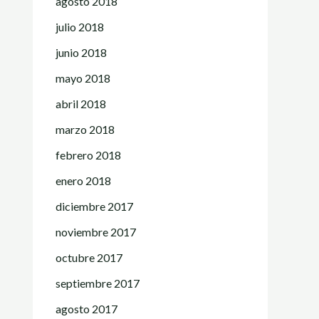
agosto 2018
julio 2018
junio 2018
mayo 2018
abril 2018
marzo 2018
febrero 2018
enero 2018
diciembre 2017
noviembre 2017
octubre 2017
septiembre 2017
agosto 2017