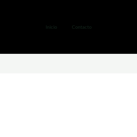
Inicio
Contacto