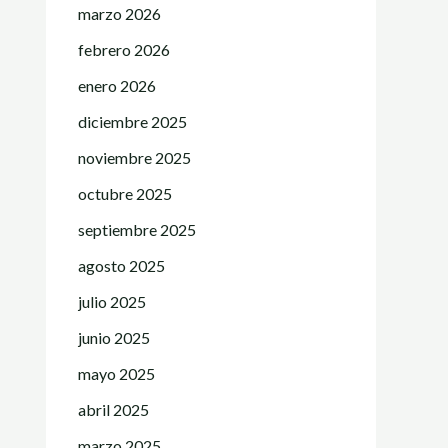
marzo 2026
febrero 2026
enero 2026
diciembre 2025
noviembre 2025
octubre 2025
septiembre 2025
agosto 2025
julio 2025
junio 2025
mayo 2025
abril 2025
marzo 2025