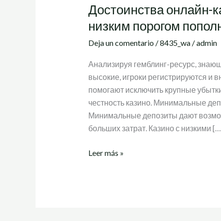
Достоинства онлайн-ка
Достоинства
онлайн-
низким порогом попол
казино
Deja un comentario
/
8435_wa
/
admin
три
топора
Анализируя гемблинг-ресурс, знающи
казино
высокие, игроки регистрируются и 
с
помогают исключить крупные убытки
низким
честность казино. Минимальные деп
порогом
Минимальные депозиты дают возможн
пополнения
больших затрат. Казино с низкими […
Leer más »