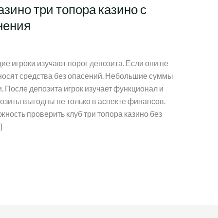
зино три топора казино с
нения
е игроки изучают порог депозита. Если они не
вносят средства без опасений. Небольшие суммы
. После депозита игрок изучает функционал и
озиты выгодны не только в аспекте финансов.
ость проверить клуб три топора казино без
]