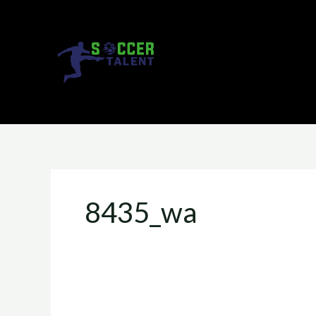
Ir
al
contenido
8435_wa