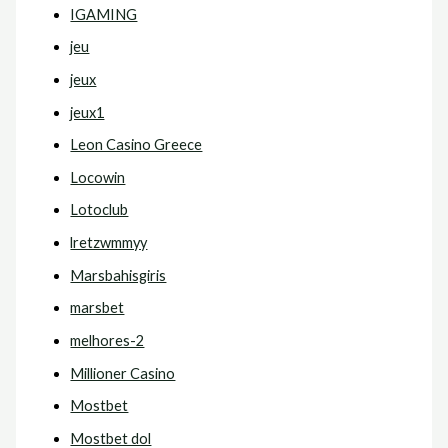
IGAMING
jeu
jeux
jeux1
Leon Casino Greece
Locowin
Lotoclub
lretzwmmyy
Marsbahisgiris
marsbet
melhores-2
Millioner Casino
Mostbet
Mostbet dol