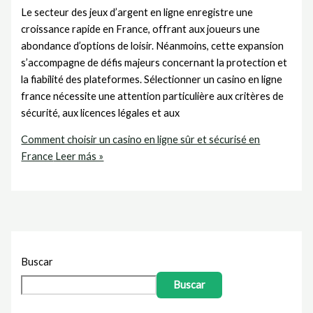
Le secteur des jeux d’argent en ligne enregistre une
croissance rapide en France, offrant aux joueurs une
abondance d’options de loisir. Néanmoins, cette expansion
s’accompagne de défis majeurs concernant la protection et
la fiabilité des plateformes. Sélectionner un casino en ligne
france nécessite une attention particulière aux critères de
sécurité, aux licences légales et aux
Comment choisir un casino en ligne sûr et sécurisé en
France
Leer más »
Buscar
Buscar