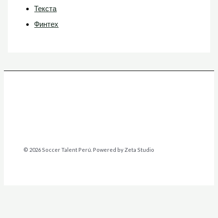
Текста
Финтех
© 2026 Soccer Talent Perú. Powered by Zeta Studio