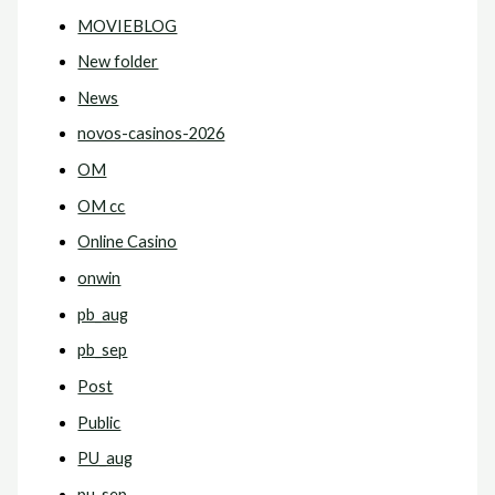
MOVIEBLOG
New folder
News
novos-casinos-2026
OM
OM cc
Online Casino
onwin
pb_aug
pb_sep
Post
Public
PU_aug
pu_sep