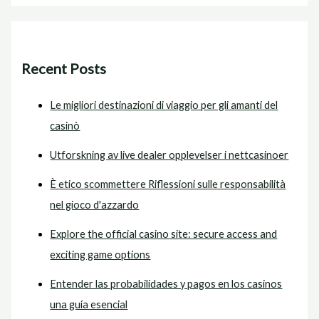
Recent Posts
Le migliori destinazioni di viaggio per gli amanti del
casinò
Utforskning av live dealer opplevelser i nettcasinoer
È etico scommettere Riflessioni sulle responsabilità
nel gioco d'azzardo
Explore the official casino site: secure access and
exciting game options
Entender las probabilidades y pagos en los casinos
una guía esencial