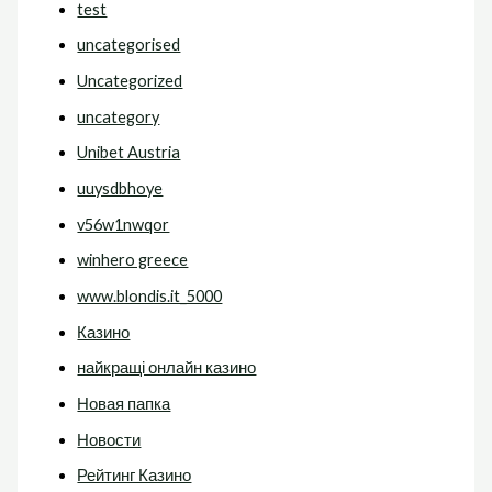
test
uncategorised
Uncategorized
uncategory
Unibet Austria
uuysdbhoye
v56w1nwqor
winhero greece
www.blondis.it_5000
Казино
найкращі онлайн казино
Новая папка
Новости
Рейтинг Казино