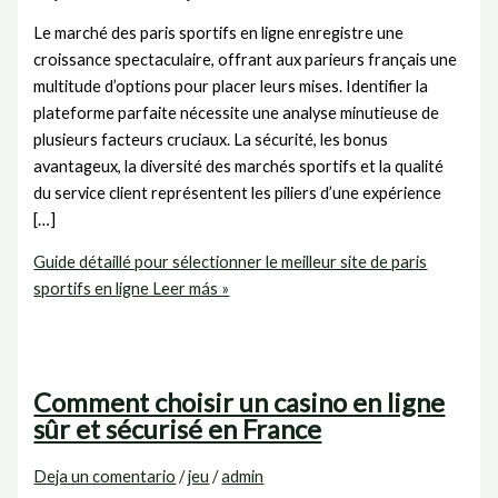
Le marché des paris sportifs en ligne enregistre une
croissance spectaculaire, offrant aux parieurs français une
multitude d’options pour placer leurs mises. Identifier la
plateforme parfaite nécessite une analyse minutieuse de
plusieurs facteurs cruciaux. La sécurité, les bonus
avantageux, la diversité des marchés sportifs et la qualité
du service client représentent les piliers d’une expérience
[…]
Guide détaillé pour sélectionner le meilleur site de paris
sportifs en ligne
Leer más »
Comment choisir un casino en ligne
sûr et sécurisé en France
Deja un comentario
/
jeu
/
admin