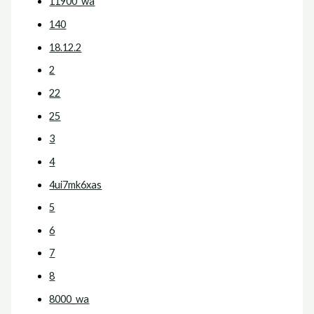
11900_wa
140
18.12.2
2
22
25
3
4
4ui7mk6xas
5
6
7
8
8000_wa