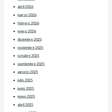
abril 2026
marzo 2026
febrero 2026
enero 2026
diciembre 2025
noviembre 2025
octubre 2025
septiembre 2025
agosto 2025
julio 2025
junio 2025
mayo 2025
abril 2025