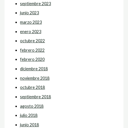
septiembre 2023
junio 2023
marzo 2023
enero 2023
octubre 2022
febrero 2022
febrero 2020
diciembre 2018
noviembre 2018
octubre 2018
septiembre 2018
agosto 2018
julio 2018
junio 2018