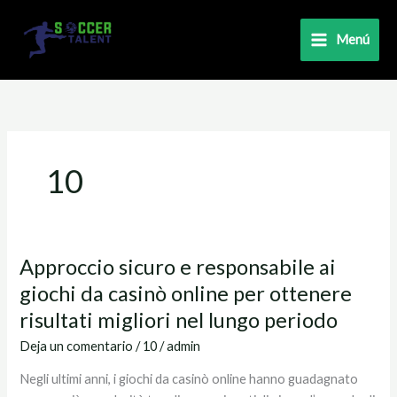
Ir
al
Menú
contenido
10
Approccio sicuro e responsabile ai
Approccio
sicuro
giochi da casinò online per ottenere
e
risultati migliori nel lungo periodo
responsabile
Deja un comentario
/
10
/
admin
ai
giochi
Negli ultimi anni, i giochi da casinò online hanno guadagnato
da