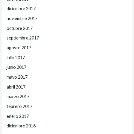
diciembre 2017
noviembre 2017
octubre 2017
septiembre 2017
agosto 2017
julio 2017
junio 2017
mayo 2017
abril 2017
marzo 2017
febrero 2017
enero 2017
diciembre 2016