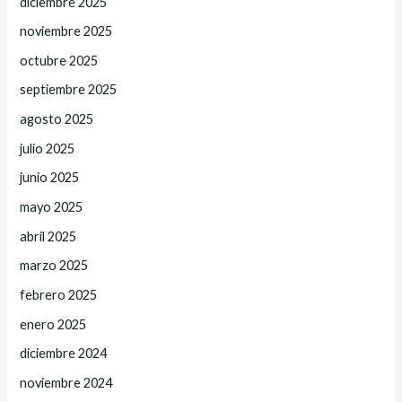
diciembre 2025
noviembre 2025
octubre 2025
septiembre 2025
agosto 2025
julio 2025
junio 2025
mayo 2025
abril 2025
marzo 2025
febrero 2025
enero 2025
diciembre 2024
noviembre 2024