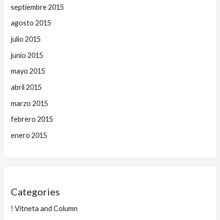
septiembre 2015
agosto 2015
julio 2015
junio 2015
mayo 2015
abril 2015
marzo 2015
febrero 2015
enero 2015
Categories
! Vitneta and Column