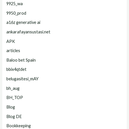
9925_wa
9950_prod
a16z generative ai
ankarafayansustasi.net
APK
articles
Baloo bet Spain
bbix4qtdet
belugasitesi_mAY
bh_aug
BH_TOP
Blog
Blog DE
Bookkeeping