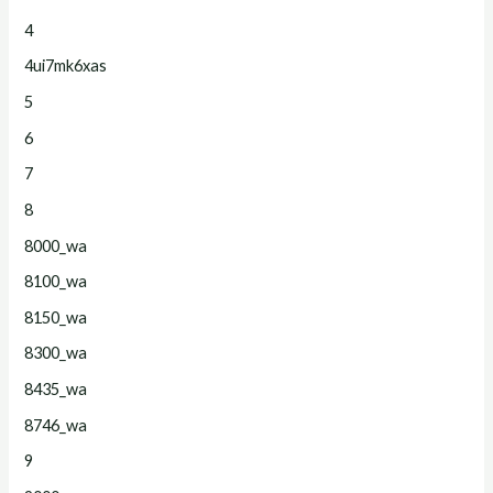
4
4ui7mk6xas
5
6
7
8
8000_wa
8100_wa
8150_wa
8300_wa
8435_wa
8746_wa
9