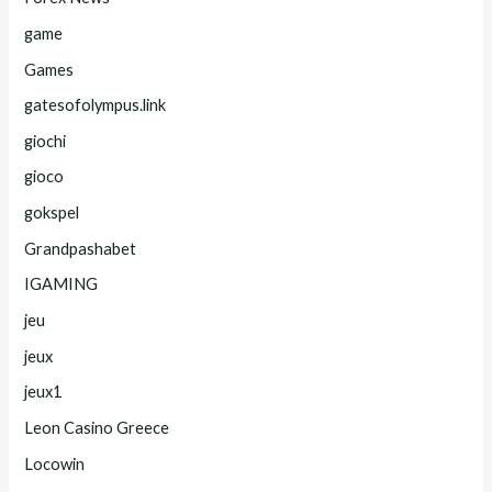
game
Games
gatesofolympus.link
giochi
gioco
gokspel
Grandpashabet
IGAMING
jeu
jeux
jeux1
Leon Casino Greece
Locowin