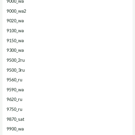
9000_wa
9000_wa2
9020_wa
9100_wa
9150_wa
9300_wa
9500_2ru
9500_3ru
9560_ru
9590_wa
9620_ru
9750_ru
9870_sat
9900_wa