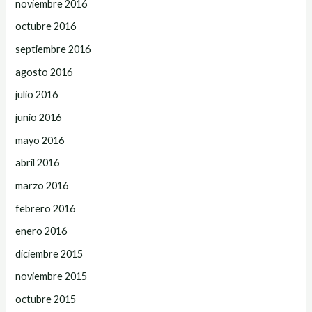
noviembre 2016
octubre 2016
septiembre 2016
agosto 2016
julio 2016
junio 2016
mayo 2016
abril 2016
marzo 2016
febrero 2016
enero 2016
diciembre 2015
noviembre 2015
octubre 2015