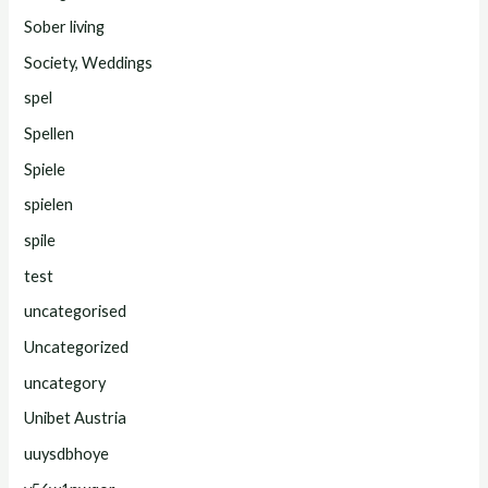
Sober living
Society, Weddings
spel
Spellen
Spiele
spielen
spile
test
uncategorised
Uncategorized
uncategory
Unibet Austria
uuysdbhoye