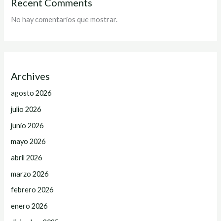
Recent Comments
No hay comentarios que mostrar.
Archives
agosto 2026
julio 2026
junio 2026
mayo 2026
abril 2026
marzo 2026
febrero 2026
enero 2026