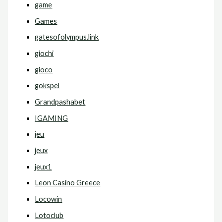
game
Games
gatesofolympus.link
giochi
gioco
gokspel
Grandpashabet
IGAMING
jeu
jeux
jeux1
Leon Casino Greece
Locowin
Lotoclub