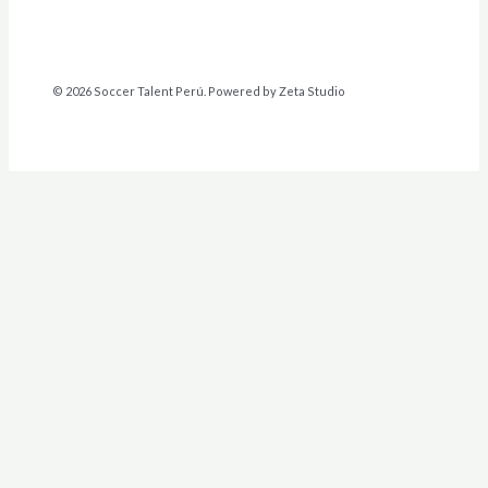
© 2026 Soccer Talent Perú. Powered by Zeta Studio