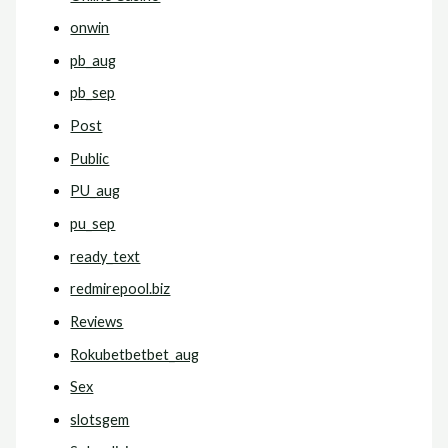
onwin
pb_aug
pb_sep
Post
Public
PU_aug
pu_sep
ready_text
redmirepool.biz
Reviews
Rokubetbetbet_aug
Sex
slotsgem