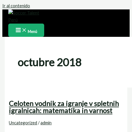
Ir al contenido
Menú
octubre 2018
Celoten vodnik za igranje v spletnih
igralnicah: matematika in varnost
Uncategorized
/
admin