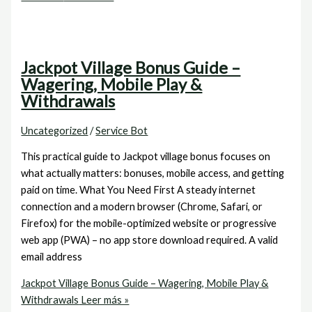
Jackpot Village Bonus Guide –
Wagering, Mobile Play &
Withdrawals
Uncategorized
/
Service Bot
This practical guide to Jackpot village bonus focuses on
what actually matters: bonuses, mobile access, and getting
paid on time. What You Need First A steady internet
connection and a modern browser (Chrome, Safari, or
Firefox) for the mobile-optimized website or progressive
web app (PWA) – no app store download required. A valid
email address
Jackpot Village Bonus Guide – Wagering, Mobile Play &
Withdrawals
Leer más »