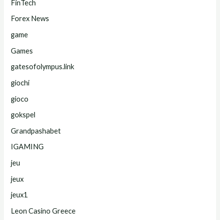
FinTech
Forex News
game
Games
gatesofolympus.link
giochi
gioco
gokspel
Grandpashabet
IGAMING
jeu
jeux
jeux1
Leon Casino Greece