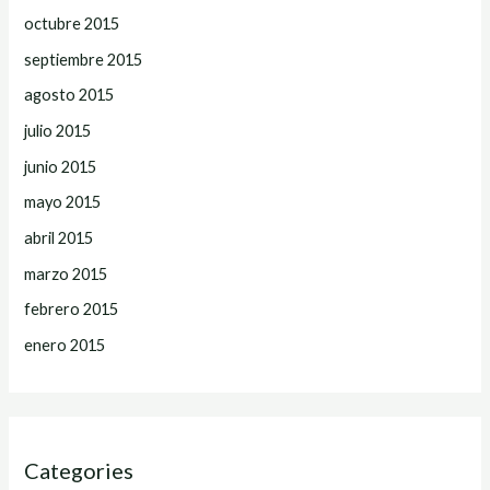
octubre 2015
septiembre 2015
agosto 2015
julio 2015
junio 2015
mayo 2015
abril 2015
marzo 2015
febrero 2015
enero 2015
Categories