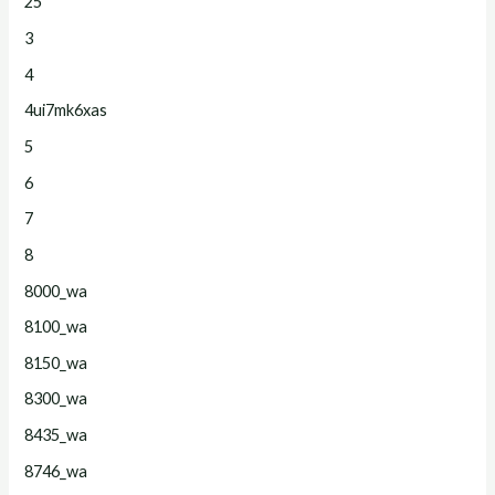
25
3
4
4ui7mk6xas
5
6
7
8
8000_wa
8100_wa
8150_wa
8300_wa
8435_wa
8746_wa