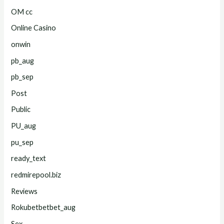
OM cc
Online Casino
onwin
pb_aug
pb_sep
Post
Public
PU_aug
pu_sep
ready_text
redmirepool.biz
Reviews
Rokubetbetbet_aug
Sex