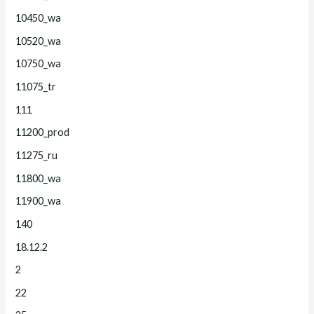
10450_wa
10520_wa
10750_wa
11075_tr
111
11200_prod
11275_ru
11800_wa
11900_wa
140
18.12.2
2
22