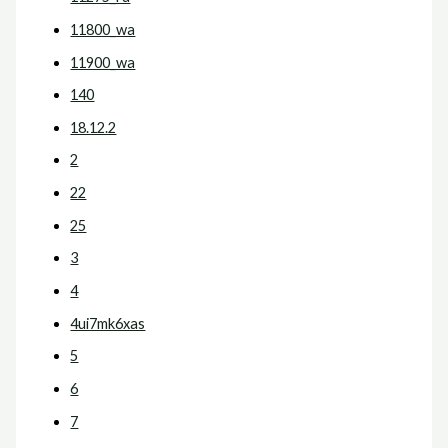
11800_wa
11900_wa
140
18.12.2
2
22
25
3
4
4ui7mk6xas
5
6
7