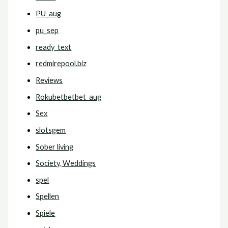
PU_aug
pu_sep
ready_text
redmirepool.biz
Reviews
Rokubetbetbet_aug
Sex
slotsgem
Sober living
Society, Weddings
spel
Spellen
Spiele