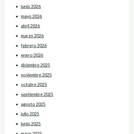
junio 2026
mayo 2026
abril 2026
marzo 2026
febrero 2026
enero 2026
diciembre 2025
noviembre 2025
octubre 2025
septiembre 2025
agosto 2025
julio 2025
junio 2025
mayo 2025