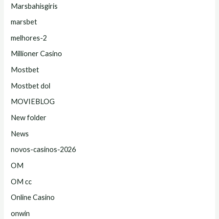
Marsbahisgiris
marsbet
melhores-2
Millioner Casino
Mostbet
Mostbet dol
MOVIEBLOG
New folder
News
novos-casinos-2026
OM
OM cc
Online Casino
onwin