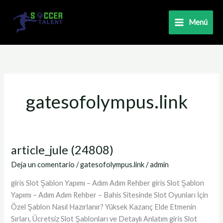
Ir
al
Menú
contenido
gatesofolympus.link
article_jule (24808)
article_jule
(24808)
Deja un comentario
/
gatesofolympus.link
/
admin
giris Slot Şablon Yapımı – Adım Adım Rehber giris Slot Şablon
Yapımı – Adım Adım Rehber – Bahis Sitesinde Slot Oyunları İçin
Özel Şablon Nasıl Hazırlanır? Yüksek Kazanç Elde Etmenin
Sırları, Ücretsiz Slot Şablonları ve Detaylı Anlatım giris Slot