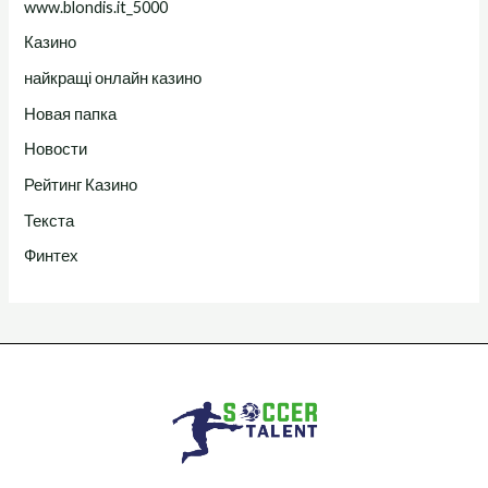
www.blondis.it_5000
Казино
найкращі онлайн казино
Новая папка
Новости
Рейтинг Казино
Текста
Финтех