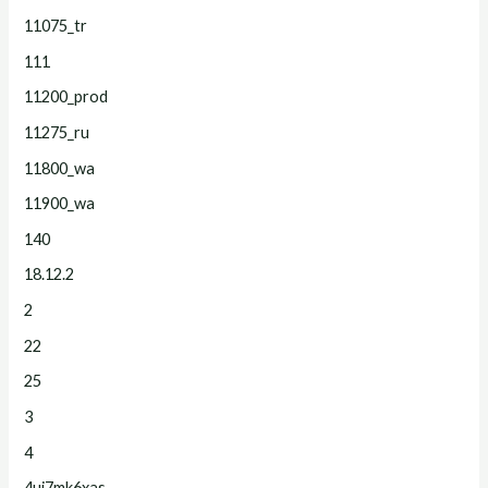
11075_tr
111
11200_prod
11275_ru
11800_wa
11900_wa
140
18.12.2
2
22
25
3
4
4ui7mk6xas