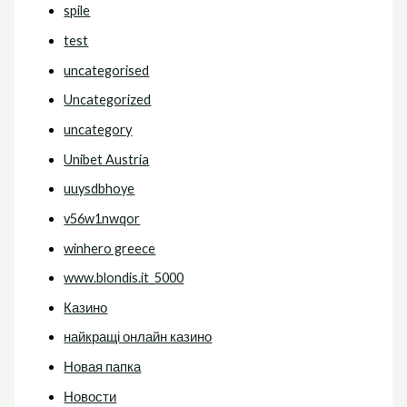
spile
test
uncategorised
Uncategorized
uncategory
Unibet Austria
uuysdbhoye
v56w1nwqor
winhero greece
www.blondis.it_5000
Казино
найкращі онлайн казино
Новая папка
Новости