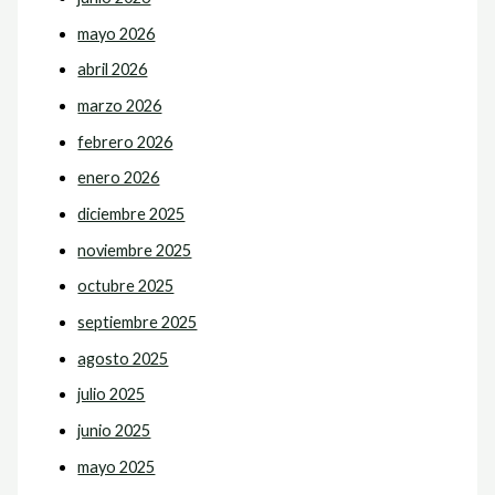
mayo 2026
abril 2026
marzo 2026
febrero 2026
enero 2026
diciembre 2025
noviembre 2025
octubre 2025
septiembre 2025
agosto 2025
julio 2025
junio 2025
mayo 2025