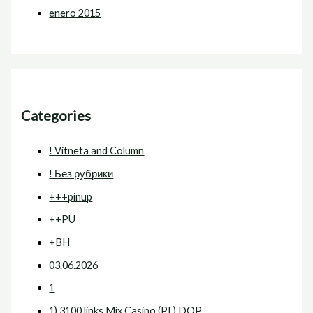
enero 2015
Categories
! Vitneta and Column
! Без рубрики
+++pinup
++PU
+BH
03.06.2026
1
1) 3100 links Mix Casino (PL) DOP