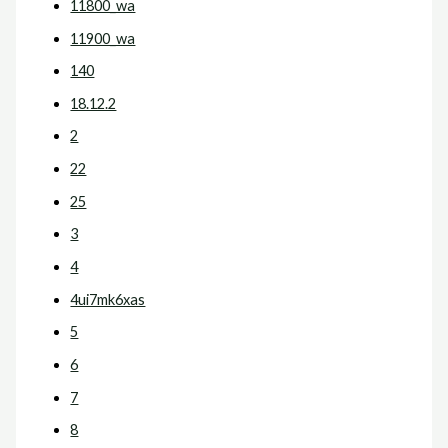
11800_wa
11900_wa
140
18.12.2
2
22
25
3
4
4ui7mk6xas
5
6
7
8