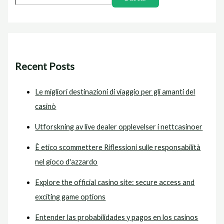
Recent Posts
Le migliori destinazioni di viaggio per gli amanti del
casinò
Utforskning av live dealer opplevelser i nettcasinoer
È etico scommettere Riflessioni sulle responsabilità
nel gioco d'azzardo
Explore the official casino site: secure access and
exciting game options
Entender las probabilidades y pagos en los casinos