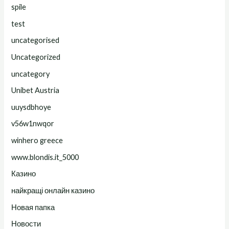
spile
test
uncategorised
Uncategorized
uncategory
Unibet Austria
uuysdbhoye
v56w1nwqor
winhero greece
www.blondis.it_5000
Казино
найкращі онлайн казино
Новая папка
Новости