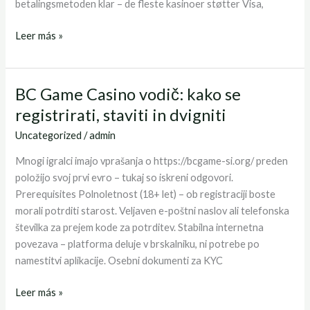
bonus
betalingsmetoden klar – de fleste kasinoer støtter Visa,
Leer más »
BC Game Casino vodič: kako se
BC
Game
registrirati, staviti in dvigniti
Casino
Uncategorized
/
admin
vodič:
kako
Mnogi igralci imajo vprašanja o https://bcgame-si.org/ preden
se
položijo svoj prvi evro – tukaj so iskreni odgovori.
registrirati,
Prerequisites Polnoletnost (18+ let) – ob registraciji boste
staviti
morali potrditi starost. Veljaven e-poštni naslov ali telefonska
in
številka za prejem kode za potrditev. Stabilna internetna
dvigniti
povezava – platforma deluje v brskalniku, ni potrebe po
namestitvi aplikacije. Osebni dokumenti za KYC
Leer más »