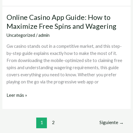
Online Casino App Guide: How to
Online
Casino
Maximize Free Spins and Wagering
App
Uncategorized
/
admin
Guide:
How
Gw casino stands out in a competitive market, and this step-
to
by-step guide explains exactly how to make the most of it.
Maximize
From downloading the mobile-optimized site to claiming free
Free
spins and understanding wagering requirements, this guide
Spins
covers everything you need to know. Whether you prefer
and
playing on the go via the progressive web app or
Wagering
Leer más »
1
2
Siguiente
→