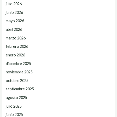
julio 2026
junio 2026
mayo 2026
abril 2026
marzo 2026
febrero 2026
enero 2026
diciembre 2025
noviembre 2025
octubre 2025
septiembre 2025
agosto 2025
julio 2025
junio 2025