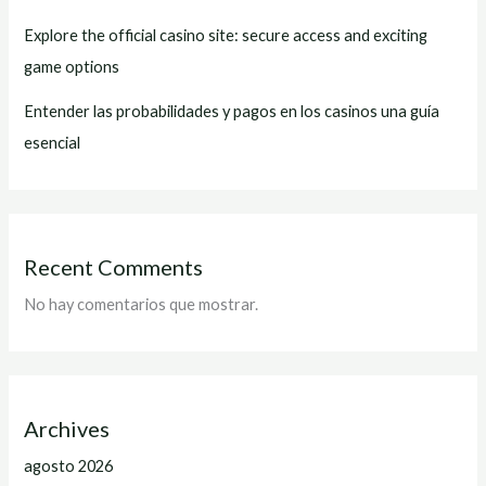
Explore the official casino site: secure access and exciting
game options
Entender las probabilidades y pagos en los casinos una guía
esencial
Recent Comments
No hay comentarios que mostrar.
Archives
agosto 2026