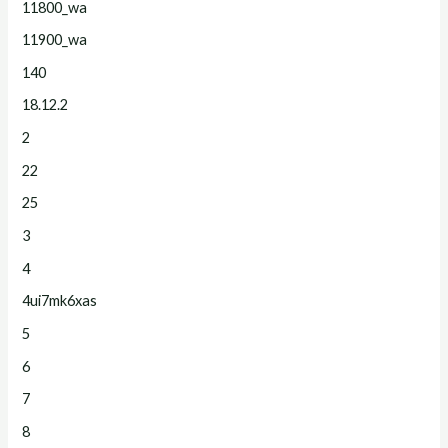
11800_wa
11900_wa
140
18.12.2
2
22
25
3
4
4ui7mk6xas
5
6
7
8