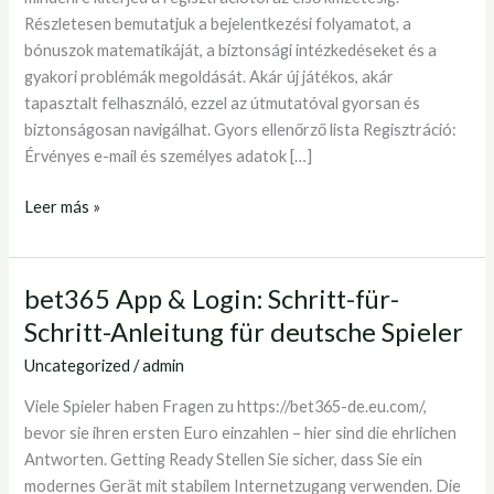
Részletesen bemutatjuk a bejelentkezési folyamatot, a
bónuszok matematikáját, a biztonsági intézkedéseket és a
gyakori problémák megoldását. Akár új játékos, akár
tapasztalt felhasználó, ezzel az útmutatóval gyorsan és
biztonságosan navigálhat. Gyors ellenőrző lista Regisztráció:
Érvényes e-mail és személyes adatok […]
Leer más »
bet365 App & Login: Schritt-für-
bet365
App
Schritt-Anleitung für deutsche Spieler
&
Uncategorized
/
admin
Login:
Schritt-
Viele Spieler haben Fragen zu https://bet365-de.eu.com/,
für-
bevor sie ihren ersten Euro einzahlen – hier sind die ehrlichen
Schritt-
Antworten. Getting Ready Stellen Sie sicher, dass Sie ein
Anleitung
modernes Gerät mit stabilem Internetzugang verwenden. Die