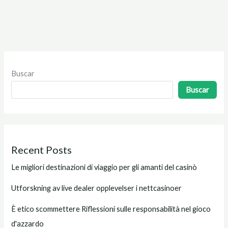
Buscar
Buscar
Recent Posts
Le migliori destinazioni di viaggio per gli amanti del casinò
Utforskning av live dealer opplevelser i nettcasinoer
È etico scommettere Riflessioni sulle responsabilità nel gioco
d'azzardo