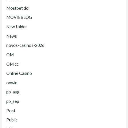
Mostbet dol
MOVIEBLOG
New folder
News
novos-casinos-2026
OM
OM cc
Online Casino
onwin
pb_aug
pb_sep
Post
Public