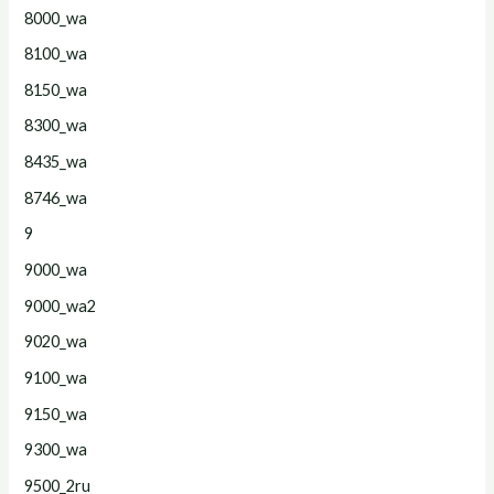
8000_wa
8100_wa
8150_wa
8300_wa
8435_wa
8746_wa
9
9000_wa
9000_wa2
9020_wa
9100_wa
9150_wa
9300_wa
9500_2ru