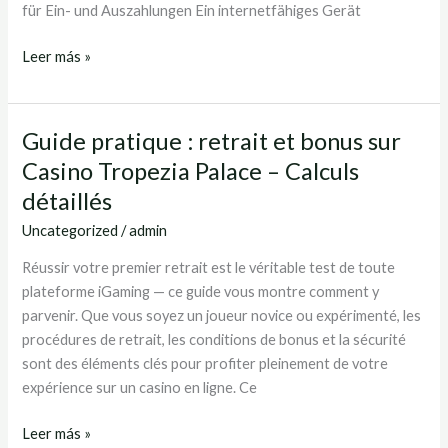
für Ein- und Auszahlungen Ein internetfähiges Gerät
Leer más »
Guide pratique : retrait et bonus sur
Guide
pratique
Casino Tropezia Palace – Calculs
:
détaillés
retrait
Uncategorized
/
admin
et
bonus
Réussir votre premier retrait est le véritable test de toute
sur
plateforme iGaming — ce guide vous montre comment y
Casino
parvenir. Que vous soyez un joueur novice ou expérimenté, les
Tropezia
procédures de retrait, les conditions de bonus et la sécurité
Palace
sont des éléments clés pour profiter pleinement de votre
–
expérience sur un casino en ligne. Ce
Calculs
détaillés
Leer más »