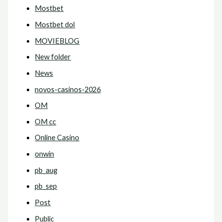
Mostbet
Mostbet dol
MOVIEBLOG
New folder
News
novos-casinos-2026
OM
OM cc
Online Casino
onwin
pb_aug
pb_sep
Post
Public