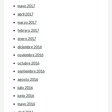
mayo 2017
abril 2017
marzo 2017
febrero 2017
enero 2017
diciembre 2016
noviembre 2016
octubre 2016
septiembre 2016
agosto 2016
julio 2016
junio 2016
mayo 2016