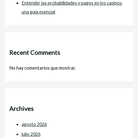
Entender las probabilidades y pagos en los casinos
una guía esencial
Recent Comments
No hay comentarios que mostrar.
Archives
agosto 2026
julio 2026