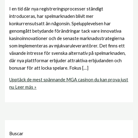
I en tid där nya registreringsprocesser ständigt
introduceras, har spelmarknaden blivit mer
konkurrensutsatt än någonsin. Spelupplevelsen har
genomgått betydande förändringar tack vare innovativa
kasinoinnovationer och de senaste marknadsstrategierna
som implementeras av mjukvaruleverantörer. Det finns ett
växande intresse för svenska alternativ på spelmarknaden,
där nya plattformar erbjuder attraktiva erbjudanden och
bonusar för att locka spelare. Fokus […]
Upptäck de mest spännande MGA casinon du kan prova just
nu
Leer más »
Buscar