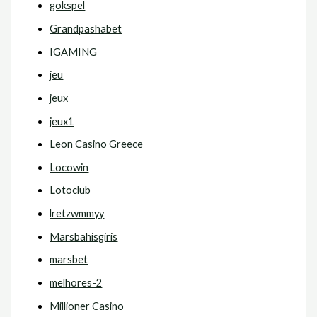
gokspel
Grandpashabet
IGAMING
jeu
jeux
jeux1
Leon Casino Greece
Locowin
Lotoclub
lretzwmmyy
Marsbahisgiris
marsbet
melhores-2
Millioner Casino