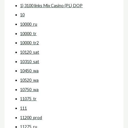
1) 3100 links Mix Casino (PL) DOP
10
10000_ru
10000_tr
10000_tr2
10120_sat
10310_sat
10450_wa
10520_wa
10750_wa
11075_tr
111
11200_prod
11275_ru