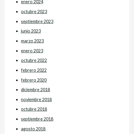
enero 2024
octubre 2023
septiembre 2023
junio 2023
marzo 2023
enero 2023
octubre 2022
febrero 2022
febrero 2020
diciembre 2018
noviembre 2018
octubre 2018
septiembre 2018
agosto 2018