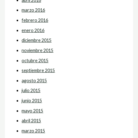
abril 2016
marzo 2016
febrero 2016
enero 2016
diciembre 2015
noviembre 2015
octubre 2015
septiembre 2015
agosto 2015
julio 2015
junio 2015
mayo 2015
abril 2015
marzo 2015