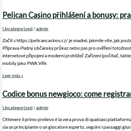
Pelican Casino přihlášení a bonusy: pr
Uncategorized
/
admin
Začít s https://pelicancasinos.cz/ je snadné, jakmile víte, jak 
Příprava Platný občanský průkaz nebo pas pro ověření totožnost
internetové připojení a moderní prohlížeč Zařízení (počítač, tabl
mobily jako PWA Věk
Leer más »
Codice bonus newgioco: come registrar
Uncategorized
/
admin
Ottenere il primo prelievo è la vera prova di qualsiasi piattafo
sia un principiante o un giocatore esperto, seguire i passaggi gius