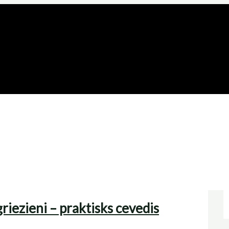
iezieni – praktisks cevedis