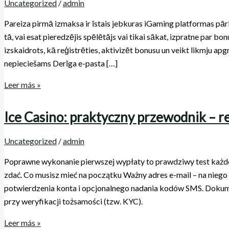
Uncategorized
/
admin
Pareiza pirmā izmaksa ir īstais jebkuras iGaming platformas pārb
tā, vai esat pieredzējis spēlētājs vai tikai sākat, izpratne par b
izskaidrots, kā reģistrēties, aktivizēt bonusu un veikt likmju apg
nepieciešams Derīga e-pasta […]
Leer más »
Ice Casino: praktyczny przewodnik – re
Uncategorized
/
admin
Poprawne wykonanie pierwszej wypłaty to prawdziwy test każde
zdać. Co musisz mieć na początku Ważny adres e-mail – na niego 
potwierdzenia konta i opcjonalnego nadania kodów SMS. Dokum
przy weryfikacji tożsamości (tzw. KYC).
Leer más »