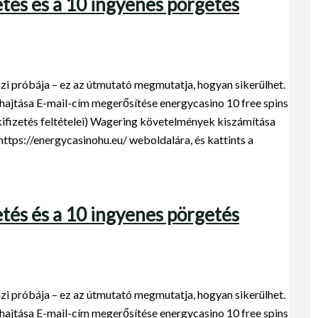
etés és a 10 ingyenes pörgetés
azi próbája – ez az útmutató megmutatja, hogyan sikerülhet.
ehajtása E-mail-cím megerősítése energycasino 10 free spins
ifizetés feltételei) Wagering követelmények kiszámítása
https://energycasinohu.eu/ weboldalára, és kattints a
etés és a 10 ingyenes pörgetés
azi próbája – ez az útmutató megmutatja, hogyan sikerülhet.
ehajtása E-mail-cím megerősítése energycasino 10 free spins