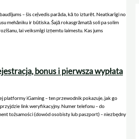
audījums – šis ceļvedis parāda, kā to izturēt. Neatkarīgi no
onusu mehāniku ir būtiska. Šajā rokasgrāmatā soli pa solim
rozīšanu, lai veiksmīgi izņemtu laimestu. Kas jums
jestracja, bonus i pierwsza wypłata
j platformy iGaming – ten przewodnik pokazuje, jak go
przyjdzie link weryfikacyjny. Numer telefonu – do
ent tożsamości (dowód osobisty lub paszport) – niezbędny