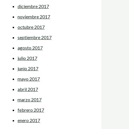
diciembre 2017
noviembre 2017
octubre 2017
septiembre 2017
agosto 2017
julio 2017
junio 2017
mayo 2017
abril 2017
marzo 2017
febrero 2017
enero 2017