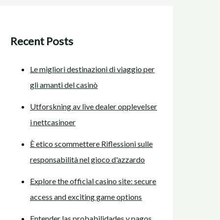
Recent Posts
Le migliori destinazioni di viaggio per
gli amanti del casinò
Utforskning av live dealer opplevelser
i nettcasinoer
È etico scommettere Riflessioni sulle
responsabilità nel gioco d'azzardo
Explore the official casino site: secure
access and exciting game options
Entender las probabilidades y pagos