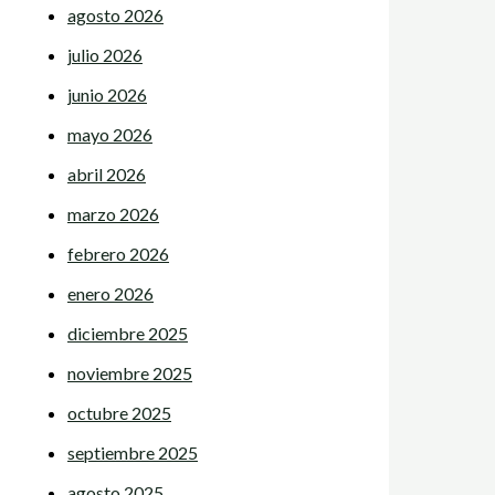
agosto 2026
julio 2026
junio 2026
mayo 2026
abril 2026
marzo 2026
febrero 2026
enero 2026
diciembre 2025
noviembre 2025
octubre 2025
septiembre 2025
agosto 2025