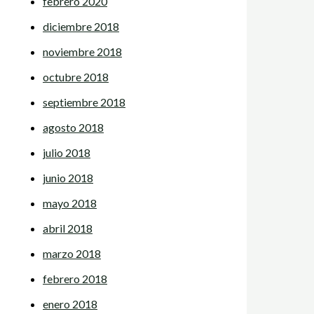
febrero 2020
diciembre 2018
noviembre 2018
octubre 2018
septiembre 2018
agosto 2018
julio 2018
junio 2018
mayo 2018
abril 2018
marzo 2018
febrero 2018
enero 2018