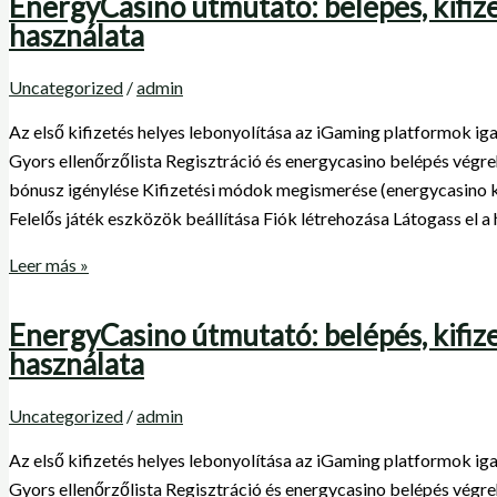
EnergyCasino útmutató: belépés, kifiz
használata
Uncategorized
/
admin
Az első kifizetés helyes lebonyolítása az iGaming platformok ig
Gyors ellenőrzőlista Regisztráció és energycasino belépés végr
bónusz igénylése Kifizetési módok megismerése (energycasino k
Felelős játék eszközök beállítása Fiók létrehozása Látogass el a 
Leer más »
EnergyCasino útmutató: belépés, kifiz
használata
Uncategorized
/
admin
Az első kifizetés helyes lebonyolítása az iGaming platformok ig
Gyors ellenőrzőlista Regisztráció és energycasino belépés végr