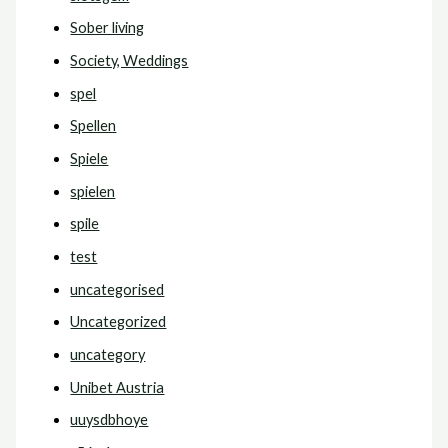
Sober living
Society, Weddings
spel
Spellen
Spiele
spielen
spile
test
uncategorised
Uncategorized
uncategory
Unibet Austria
uuysdbhoye