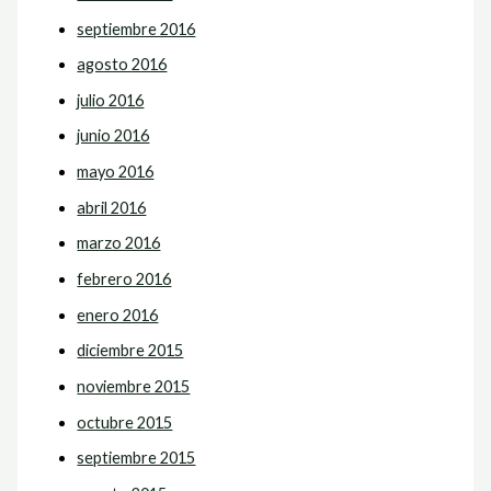
septiembre 2016
agosto 2016
julio 2016
junio 2016
mayo 2016
abril 2016
marzo 2016
febrero 2016
enero 2016
diciembre 2015
noviembre 2015
octubre 2015
septiembre 2015