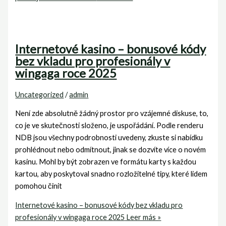
Internetové kasino – bonusové kódy
bez vkladu pro profesionály v
wingaga roce 2025
Uncategorized
/
admin
Není zde absolutně žádný prostor pro vzájemné diskuse, to,
co je ve skutečnosti složeno, je uspořádání. Podle renderu
NDB jsou všechny podrobnosti uvedeny, zkuste si nabídku
prohlédnout nebo odmítnout, jinak se dozvíte více o novém
kasinu. Mohl by být zobrazen ve formátu karty s každou
kartou, aby poskytoval snadno rozložitelné tipy, které lidem
pomohou činit
Internetové kasino – bonusové kódy bez vkladu pro
profesionály v wingaga roce 2025
Leer más »