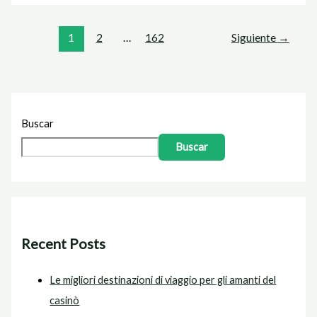
1
2
…
162
Siguiente
→
Buscar
Buscar
Recent Posts
Le migliori destinazioni di viaggio per gli amanti del
casinò