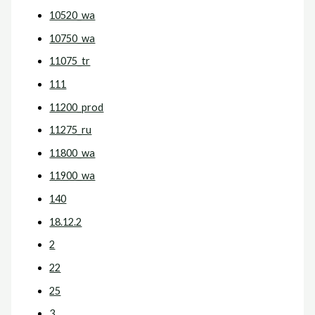
10520_wa
10750_wa
11075_tr
111
11200_prod
11275_ru
11800_wa
11900_wa
140
18.12.2
2
22
25
3