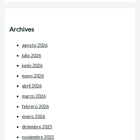
Archives
agosto 2026
julio 2026
junio 2026
mayo 2026
abril 2026
marzo 2026
febrero 2026
enero 2026
diciembre 2025
noviembre 2025