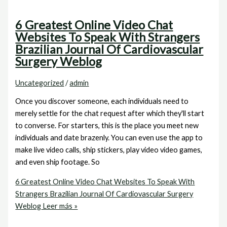
6 Greatest Online Video Chat
Websites To Speak With Strangers
Brazilian Journal Of Cardiovascular
Surgery Weblog
Uncategorized
/
admin
Once you discover someone, each individuals need to
merely settle for the chat request after which they'll start
to converse. For starters, this is the place you meet new
individuals and date brazenly. You can even use the app to
make live video calls, ship stickers, play video video games,
and even ship footage. So
6 Greatest Online Video Chat Websites To Speak With
Strangers Brazilian Journal Of Cardiovascular Surgery
Weblog
Leer más »