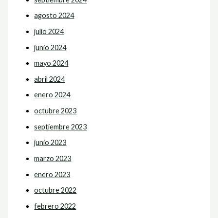
agosto 2024
julio 2024
junio 2024
mayo 2024
abril 2024
enero 2024
octubre 2023
septiembre 2023
junio 2023
marzo 2023
enero 2023
octubre 2022
febrero 2022