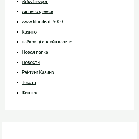
v56w1nwqor
winhero greece
www.blondis.it_5000
Казино
найкращі онлайн казино
Новая папка
Новости
Рейтинг Казино
Текста
Финтех