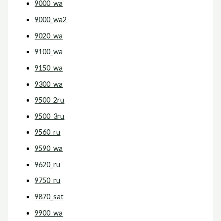
9000_wa
9000_wa2
9020_wa
9100_wa
9150_wa
9300_wa
9500_2ru
9500_3ru
9560_ru
9590_wa
9620_ru
9750_ru
9870_sat
9900_wa