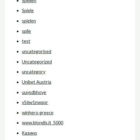
Spellen
Spiele
spielen
spile
test
uncategorised
Uncategorized
uncategory
Unibet Austria
uuysdbhoye
v56w1nwqor
winhero greece
www.blondis.it_5000
Казино