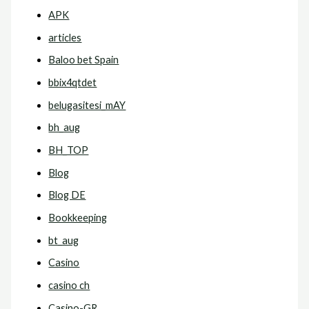
APK
articles
Baloo bet Spain
bbix4qtdet
belugasitesi_mAY
bh_aug
BH_TOP
Blog
Blog DE
Bookkeeping
bt_aug
Casino
casino ch
Casino-GR