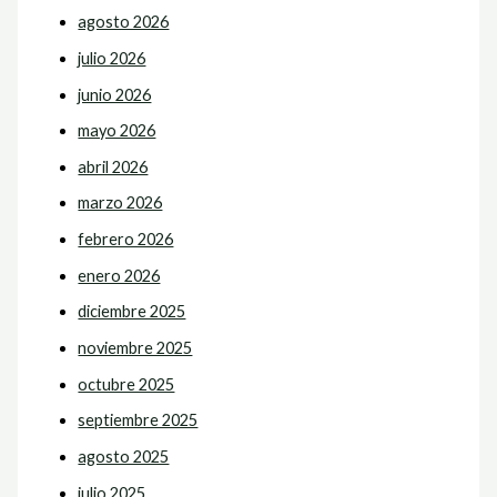
agosto 2026
julio 2026
junio 2026
mayo 2026
abril 2026
marzo 2026
febrero 2026
enero 2026
diciembre 2025
noviembre 2025
octubre 2025
septiembre 2025
agosto 2025
julio 2025