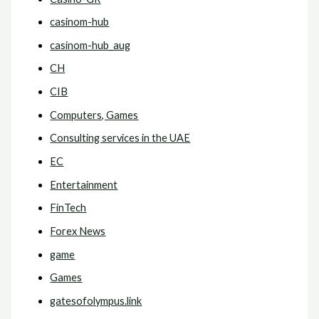
casinom-hub
casinom-hub_aug
CH
CIB
Computers, Games
Consulting services in the UAE
EC
Entertainment
FinTech
Forex News
game
Games
gatesofolympus.link