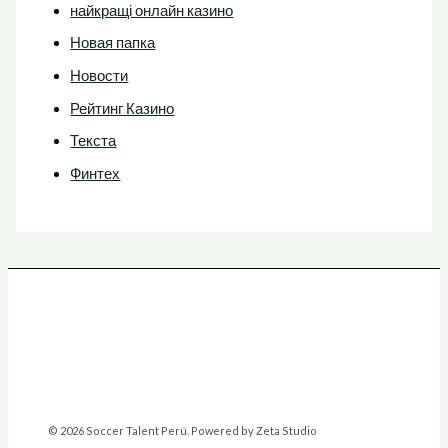
найкращі онлайн казино
Новая папка
Новости
Рейтинг Казино
Текста
Финтех
© 2026 Soccer Talent Perú. Powered by Zeta Studio