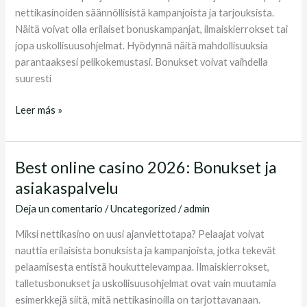
nettikasinoiden säännöllisistä kampanjoista ja tarjouksista.
Näitä voivat olla erilaiset bonuskampanjat, ilmaiskierrokset tai
jopa uskollisuusohjelmat. Hyödynnä näitä mahdollisuuksia
parantaaksesi pelikokemustasi. Bonukset voivat vaihdella
suuresti
Leer más »
Best online casino 2026: Bonukset ja
Best
online
asiakaspalvelu
casino
Deja un comentario
/
Uncategorized
/
admin
2026:
Bonukset
Miksi nettikasino on uusi ajanviettotapa? Pelaajat voivat
ja
nauttia erilaisista bonuksista ja kampanjoista, jotka tekevät
asiakaspalvelu
pelaamisesta entistä houkuttelevampaa. Ilmaiskierrokset,
talletusbonukset ja uskollisuusohjelmat ovat vain muutamia
esimerkkejä siitä, mitä nettikasinoilla on tarjottavanaan.