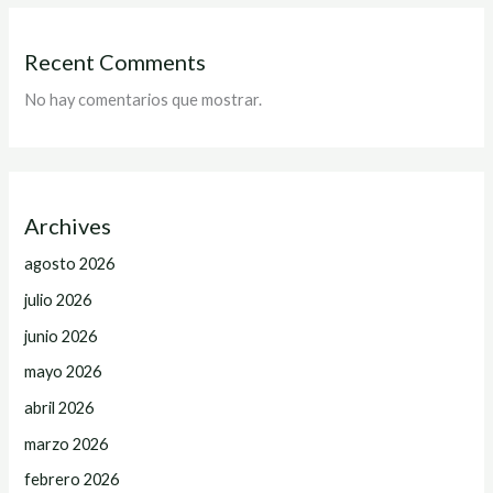
Recent Comments
No hay comentarios que mostrar.
Archives
agosto 2026
julio 2026
junio 2026
mayo 2026
abril 2026
marzo 2026
febrero 2026