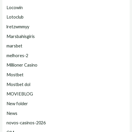
Locowin
Lotoclub
lretzwmmyy
Marsbahisgiris
marsbet
melhores-2
Millioner Casino
Mostbet
Mostbet dol
MOVIEBLOG
New folder
News
novos-casinos-2026