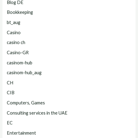
Blog DE
Bookkeeping
bt_aug
Casino
casino ch
Casino-GR
casinom-hub
casinom-hub_aug
CH
CIB
Computers, Games
Consulting services in the UAE
EC
Entertainment