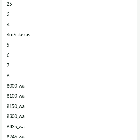
25
3
4
4ui7mk6xas
5
6
7
8
8000_wa
8100_wa
8150_wa
8300_wa
8435_wa
8746_wa