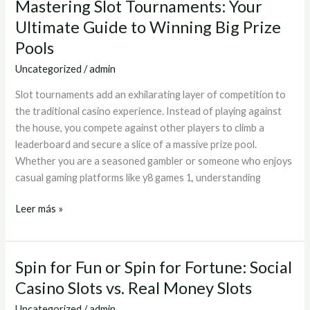
Mastering Slot Tournaments: Your
Mastering
Slot
Ultimate Guide to Winning Big Prize
Tournaments:
Pools
Your
Uncategorized
/
admin
Ultimate
Guide
Slot tournaments add an exhilarating layer of competition to
to
the traditional casino experience. Instead of playing against
Winning
the house, you compete against other players to climb a
Big
leaderboard and secure a slice of a massive prize pool.
Prize
Whether you are a seasoned gambler or someone who enjoys
Pools
casual gaming platforms like y8 games 1, understanding
Leer más »
Spin for Fun or Spin for Fortune: Social
Spin
for
Casino Slots vs. Real Money Slots
Fun
Uncategorized
/
admin