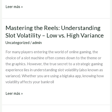
Leer más »
Mastering the Reels: Understanding
Mastering
the
Slot Volatility – Low vs. High Variance
Reels:
Uncategorized
/
admin
Understanding
Slot
For many players entering the world of online gaming, the
Volatility
choice of a slot machine often comes down to the theme or
–
the graphics. However, the true secret to a strategic gaming
Low
experience lies in understanding slot volatility (also known as
vs.
variance). Whether you are using a bigtaka app, knowing how
High
volatility affects your bankroll
Variance
Leer más »