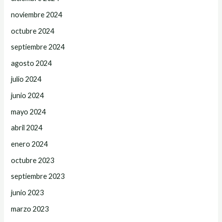
noviembre 2024
octubre 2024
septiembre 2024
agosto 2024
julio 2024
junio 2024
mayo 2024
abril 2024
enero 2024
octubre 2023
septiembre 2023
junio 2023
marzo 2023