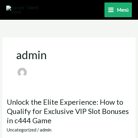
Ir
Menú
al
contenido
admin
Unlock the Elite Experience: How to
Unlock
the
Qualify for Exclusive VIP Slot Bonuses
Elite
in c444 Game
Experience:
Uncategorized
/
admin
How
to