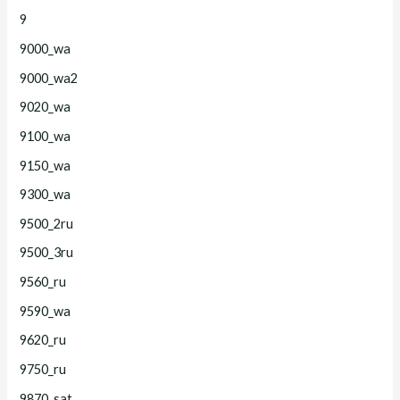
9
9000_wa
9000_wa2
9020_wa
9100_wa
9150_wa
9300_wa
9500_2ru
9500_3ru
9560_ru
9590_wa
9620_ru
9750_ru
9870_sat