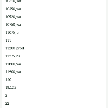
10310_sat
10450_wa
10520_wa
10750_wa
11075_tr
111
11200_prod
11275_ru
11800_wa
11900_wa
140
18.12.2
2
22