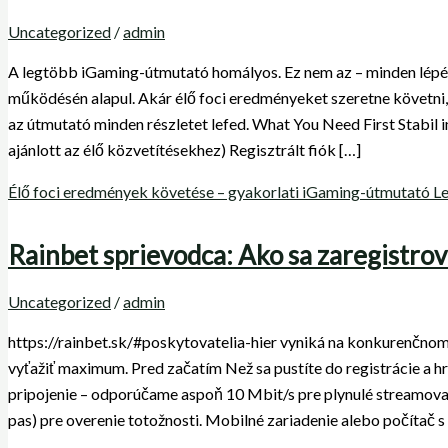
Uncategorized
/
admin
A legtöbb iGaming-útmutató homályos. Ez nem az – minden lépés 
működésén alapul. Akár élő foci eredményeket szeretne követni,
az útmutató minden részletet lefed. What You Need First Stabil i
ajánlott az élő közvetítésekhez) Regisztrált fiók […]
Élő foci eredmények követése – gyakorlati iGaming-útmutató
Le
Rainbet sprievodca: Ako sa zaregistrov
Uncategorized
/
admin
https://rainbet.sk/#poskytovatelia-hier vyniká na konkurenčnom
vyťažiť maximum. Pred začatím Než sa pustíte do registrácie a hra
pripojenie – odporúčame aspoň 10 Mbit/s pre plynulé streamovan
pas) pre overenie totožnosti. Mobilné zariadenie alebo počítač