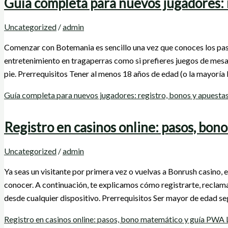
Guía completa para nuevos jugadores: 
Uncategorized
/
admin
Comenzar con Botemania es sencillo una vez que conoces los pasos
entretenimiento en tragaperras como si prefieres juegos de mesa
pie. Prerrequisitos Tener al menos 18 años de edad (o la mayoría 
Guía completa para nuevos jugadores: registro, bonos y apuesta
Registro en casinos online: pasos, bo
Uncategorized
/
admin
Ya seas un visitante por primera vez o vuelvas a Bonrush casino, e
conocer. A continuación, te explicamos cómo registrarte, reclam
desde cualquier dispositivo. Prerrequisitos Ser mayor de edad se
Registro en casinos online: pasos, bono matemático y guía PWA