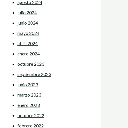
agosto 2024
julio 2024
junio 2024
mayo 2024
abril 2024
enero 2024
octubre 2023
septiembre 2023
junio 2023
marzo 2023
enero 2023
octubre 2022
febrero 2022