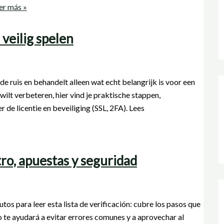
er más »
 veilig spelen
 de ruis en behandelt alleen wat echt belangrijk is voor een
wilt verbeteren, hier vind je praktische stappen,
 de licentie en beveiliging (SSL, 2FA). Lees
tro, apuestas y seguridad
tos para leer esta lista de verificación: cubre los pasos que
 te ayudará a evitar errores comunes y a aprovechar al