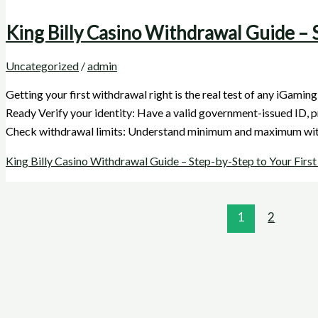
King Billy Casino Withdrawal Guide – S
Uncategorized
/
admin
Getting your first withdrawal right is the real test of any iGamin
Ready Verify your identity: Have a valid government-issued ID, 
Check withdrawal limits: Understand minimum and maximum with
King Billy Casino Withdrawal Guide – Step-by-Step to Your Firs
1
2