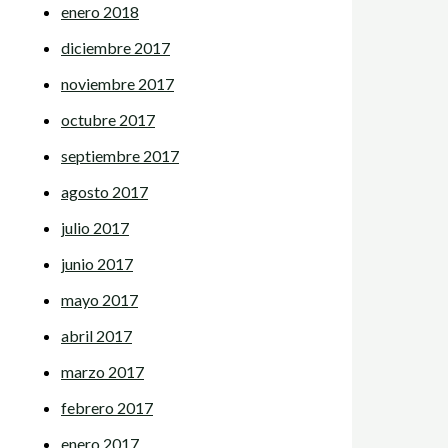
enero 2018
diciembre 2017
noviembre 2017
octubre 2017
septiembre 2017
agosto 2017
julio 2017
junio 2017
mayo 2017
abril 2017
marzo 2017
febrero 2017
enero 2017