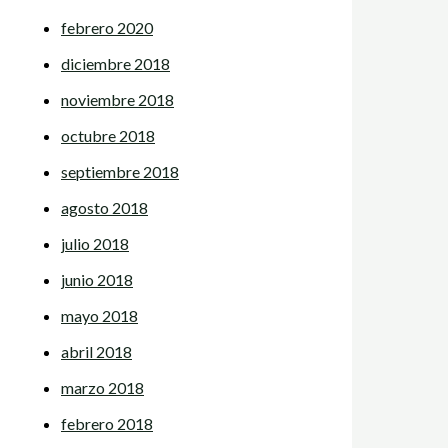
febrero 2020
diciembre 2018
noviembre 2018
octubre 2018
septiembre 2018
agosto 2018
julio 2018
junio 2018
mayo 2018
abril 2018
marzo 2018
febrero 2018