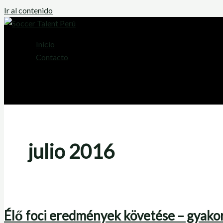
Ir al contenido
Inicio
Contacto
julio 2016
Élő foci eredmények követése – gyako