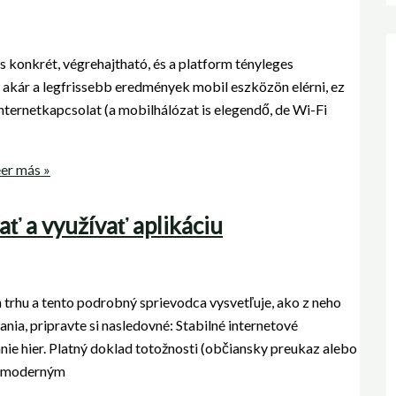
konkrét, végrehajtható, és a platform tényleges
 akár a legfrissebb eredmények mobil eszközön elérni, ez
nternetkapcsolat (a mobilhálózat is elegendő, de Wi-Fi
er más »
ať a využívať aplikáciu
 trhu a tento podrobný sprievodca vysvetľuje, ako z neho
nia, pripravte si nasledovné: Stabilné internetové
ie hier. Platný doklad totožnosti (občiansky preukaz alebo
 s moderným