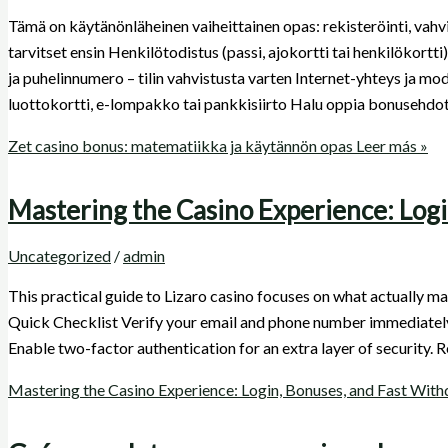
Tämä on käytänönläheinen vaiheittainen opas: rekisteröinti, vahvi
tarvitset ensin Henkilötodistus (passi, ajokortti tai henkilökor
ja puhelinnumero – tilin vahvistusta varten Internet-yhteys ja mo
luottokortti, e-lompakko tai pankkisiirto Halu oppia bonusehdot 
Zet casino bonus: matematiikka ja käytännön opas
Leer más »
Mastering the Casino Experience: Logi
Uncategorized
/
admin
This practical guide to Lizaro casino focuses on what actually ma
Quick Checklist Verify your email and phone number immediately 
Enable two-factor authentication for an extra layer of security. 
Mastering the Casino Experience: Login, Bonuses, and Fast Wit