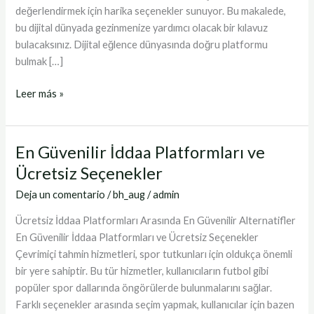
değerlendirmek için harika seçenekler sunuyor. Bu makalede,
bu dijital dünyada gezinmenize yardımcı olacak bir kılavuz
bulacaksınız. Dijital eğlence dünyasında doğru platformu
bulmak […]
Leer más »
En Güvenilir İddaa Platformları ve
En
Güvenilir
Ücretsiz Seçenekler
İddaa
Deja un comentario
/
bh_aug
/
admin
Platformları
ve
Ücretsiz İddaa Platformları Arasında En Güvenilir Alternatifler
Ücretsiz
En Güvenilir İddaa Platformları ve Ücretsiz Seçenekler
Seçenekler
Çevrimiçi tahmin hizmetleri, spor tutkunları için oldukça önemli
bir yere sahiptir. Bu tür hizmetler, kullanıcıların futbol gibi
popüler spor dallarında öngörülerde bulunmalarını sağlar.
Farklı seçenekler arasında seçim yapmak, kullanıcılar için bazen