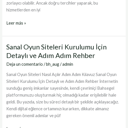
zorlayıcı olabilir. Ancak doğru tercihler yaparak, bu
hizmetlerden en iyi
Leer más »
Sanal Oyun Siteleri Kurulumu İçin
Sanal
Oyun
Detaylı ve Adım Adım Rehber
Siteleri
Deja un comentario
/
bh_aug
/
admin
Kurulumu
İçin
Sanal Oyun Siteleri Nasıl Açılır Adım Adım Kılavuz Sanal Oyun
Detaylı
Siteleri Kurulumu İçin Detaylı ve Adım Adım Rehber İnternetin
ve
sunduğu geniş imkanlar sayesinde, kendi çevrimiçi Bahsegel
Adım
platformunuzu oluşturmak hiç olmadığı kadar erişilebilir hale
Adım
geldi. Bu yazıda, size bu süreci detaylı bir şekilde açıklayacağız.
Rehber
Kendi dijital eğlence ortamınızı kurarken, dikkate almanız
gereken önemli adımlar ve püf