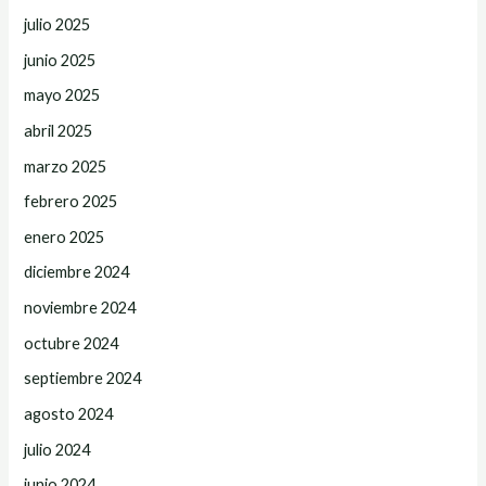
julio 2025
junio 2025
mayo 2025
abril 2025
marzo 2025
febrero 2025
enero 2025
diciembre 2024
noviembre 2024
octubre 2024
septiembre 2024
agosto 2024
julio 2024
junio 2024