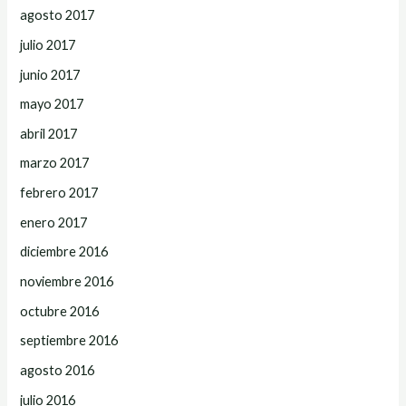
agosto 2017
julio 2017
junio 2017
mayo 2017
abril 2017
marzo 2017
febrero 2017
enero 2017
diciembre 2016
noviembre 2016
octubre 2016
septiembre 2016
agosto 2016
julio 2016