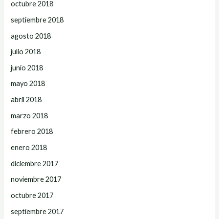
octubre 2018
septiembre 2018
agosto 2018
julio 2018
junio 2018
mayo 2018
abril 2018
marzo 2018
febrero 2018
enero 2018
diciembre 2017
noviembre 2017
octubre 2017
septiembre 2017