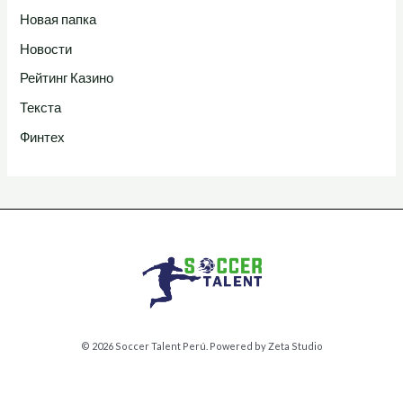
Новая папка
Новости
Рейтинг Казино
Текста
Финтех
© 2026 Soccer Talent Perú. Powered by Zeta Studio