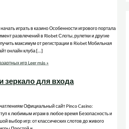
начать играть в казино Особенности игрового портала
мент развлечений в Riobet Слоты, рулетки и другие
лучить максимум от регистрации в Riobet Мобильная
йт онлайн клуба […]
азартных игр
Leer más »
и зеркало для входа
чатлениям Официальный сайт Pinco Casino:
туп к любимым играм в любое время Безопасность и
ой выбор игр: от классических слотов до живого
 игры Простой и