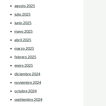
agosto 2025
julio 2025
junio 2025
mayo 2025
abril 2025
marzo 2025
febrero 2025
enero 2025
diciembre 2024
noviembre 2024
octubre 2024
septiembre 2024