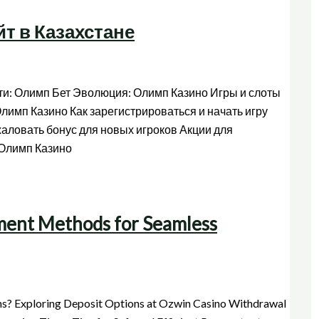
т в Казахстане
ти: Олимп Бет Эволюция: Олимп Казино Игры и слоты
имп Казино Как зарегистрироваться и начать игру
аловать бонус для новых игроков Акции для
 Олимп Казино
ment Methods for Seamless
? Exploring Deposit Options at Ozwin Casino Withdrawal