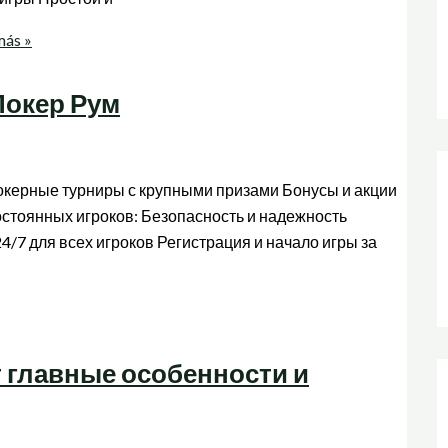
más »
Покер Рум
керные турниры с крупными призами Бонусы и акции
остоянных игроков: Безопасность и надежность
/7 для всех игроков Регистрация и начало игры за
 главные особенности и