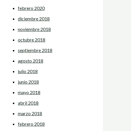
febrero 2020
diciembre 2018
noviembre 2018
octubre 2018
septiembre 2018
agosto 2018
julio 2018
junio 2018
mayo 2018
abril 2018
marzo 2018
febrero 2018