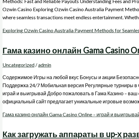
Methods: Fast and Reliable Payouts Understanding Fees and Proc
Ozwin Casino Exploring Ozwin Casino Australia Payment Method
where seamless transactions meet endless entertainment. Wheth
Exploring Ozwin Casino Australia Payment Methods for Seamles
Гама казино онлайн Gama Casino O
Uncategorized
/
admin
Содержимое Игры на любой вкус Бонусы и акции Безопасн
Поддержка 24/7 Мобильная версия Регулярные турниры в Ga
играй и выигрывай Добро пожаловать в Гама Казино – ва
официальный сайт предлагает уникальные игровые возмо
Гама казино онлайн Gama Casino Online – играй и выигрыва
Как загружать аппараты в up-x раз