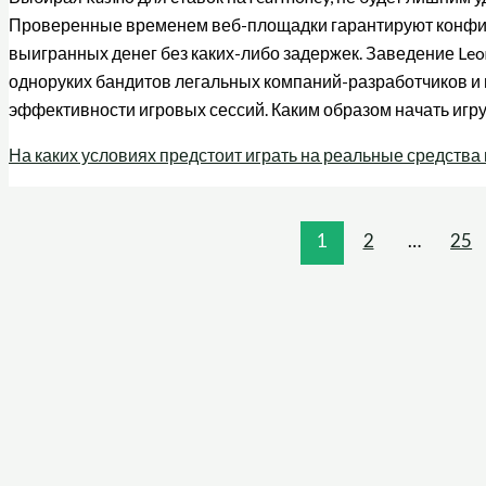
Проверенные временем веб-площадки гарантируют конфи
выигранных денег без каких-либо задержек. Заведение Leo
одноруких бандитов легальных компаний-разработчиков 
эффективности игровых сессий. Каким образом начать игру 
На каких условиях предстоит играть на реальные средства в 
1
2
…
25