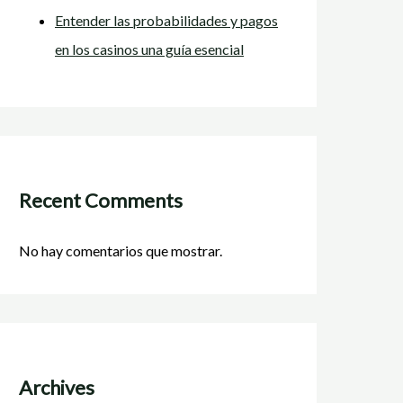
Entender las probabilidades y pagos
en los casinos una guía esencial
Recent Comments
No hay comentarios que mostrar.
Archives