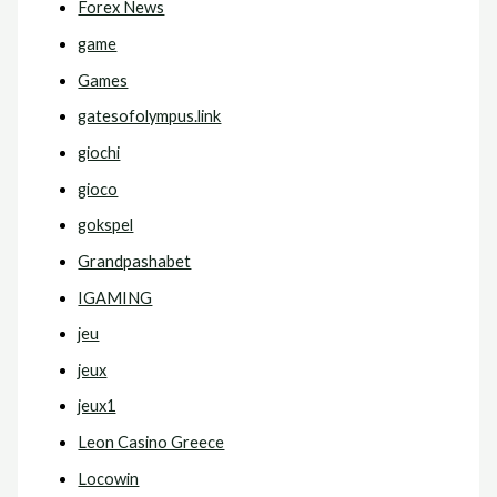
Forex News
game
Games
gatesofolympus.link
giochi
gioco
gokspel
Grandpashabet
IGAMING
jeu
jeux
jeux1
Leon Casino Greece
Locowin