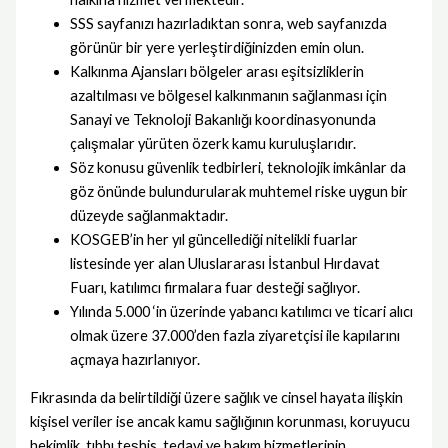
SSS sayfanızı hazırladıktan sonra, web sayfanızda
görünür bir yere yerleştirdiğinizden emin olun.
Kalkınma Ajansları bölgeler arası eşitsizliklerin
azaltılması ve bölgesel kalkınmanın sağlanması için
Sanayi ve Teknoloji Bakanlığı koordinasyonunda
çalışmalar yürüten özerk kamu kuruluşlarıdır.
Söz konusu güvenlik tedbirleri, teknolojik imkânlar da
göz önünde bulundurularak muhtemel riske uygun bir
düzeyde sağlanmaktadır.
KOSGEB’in her yıl güncellediği nitelikli fuarlar
listesinde yer alan Uluslararası İstanbul Hırdavat
Fuarı, katılımcı firmalara fuar desteği sağlıyor.
Yılında 5.000 ‘in üzerinde yabancı katılımcı ve ticari alıcı
olmak üzere 37.000’den fazla ziyaretçisi ile kapılarını
açmaya hazırlanıyor.
Fıkrasında da belirtildiği üzere sağlık ve cinsel hayata ilişkin
kişisel veriler ise ancak kamu sağlığının korunması, koruyucu
hekimlik, tıbbı teşhis, tedavi ve bakım hizmetlerinin