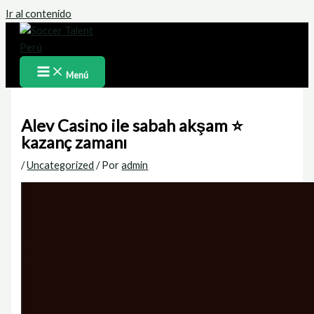
Ir al contenido
Menú
Alev Casino ile sabah akşam ⭐
kazanç zamanı
/
Uncategorized
/ Por
admin