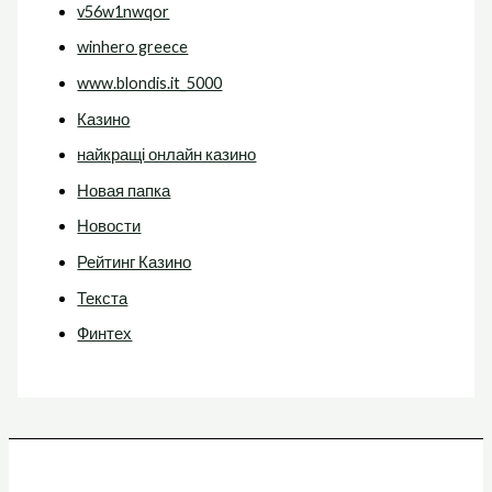
v56w1nwqor
winhero greece
www.blondis.it_5000
Казино
найкращі онлайн казино
Новая папка
Новости
Рейтинг Казино
Текста
Финтех