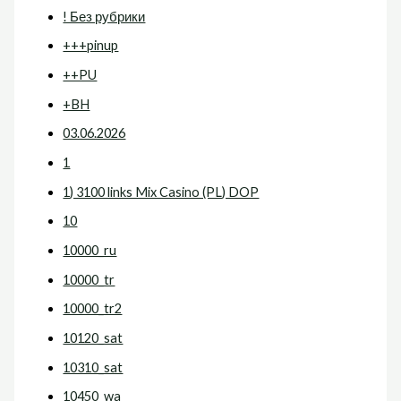
! Без рубрики
+++pinup
++PU
+BH
03.06.2026
1
1) 3100 links Mix Casino (PL) DOP
10
10000_ru
10000_tr
10000_tr2
10120_sat
10310_sat
10450_wa