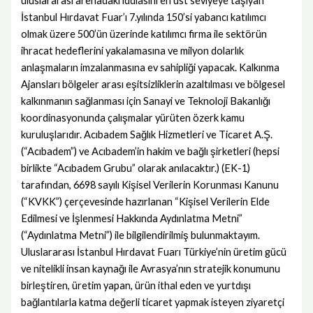
uluslararası arenadaki iddiasını en üst seviyeye taşıyan
İstanbul Hırdavat Fuar’ı 7.yılında 150’si yabancı katılımcı
olmak üzere 500’ün üzerinde katılımcı firma ile sektörün
ihracat hedeflerini yakalamasına ve milyon dolarlık
anlaşmaların imzalanmasına ev sahipliği yapacak. Kalkınma
Ajansları bölgeler arası eşitsizliklerin azaltılması ve bölgesel
kalkınmanın sağlanması için Sanayi ve Teknoloji Bakanlığı
koordinasyonunda çalışmalar yürüten özerk kamu
kuruluşlarıdır. Acıbadem Sağlık Hizmetleri ve Ticaret A.Ş.
(“Acıbadem”) ve Acıbadem’in hakim ve bağlı şirketleri (hepsi
birlikte “Acıbadem Grubu” olarak anılacaktır.) (EK-1)
tarafından, 6698 sayılı Kişisel Verilerin Korunması Kanunu
(“KVKK”) çerçevesinde hazırlanan “Kişisel Verilerin Elde
Edilmesi ve İşlenmesi Hakkında Aydınlatma Metni”
(“Aydınlatma Metni”) ile bilgilendirilmiş bulunmaktayım.
Uluslararası İstanbul Hırdavat Fuarı Türkiye’nin üretim gücü
ve nitelikli insan kaynağı ile Avrasya’nın stratejik konumunu
birleştiren, üretim yapan, ürün ithal eden ve yurtdışı
bağlantılarla katma değerli ticaret yapmak isteyen ziyaretçi