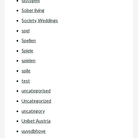
slotsgem
Sober living
Society, Weddings
spel
Spellen
Spiele
spielen
spile
test
uncategorised
Uncategorized
uncategory
Unibet Austria
uuysdbhoye