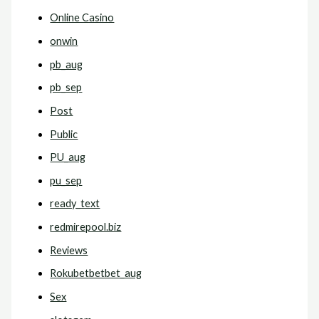
Online Casino
onwin
pb_aug
pb_sep
Post
Public
PU_aug
pu_sep
ready_text
redmirepool.biz
Reviews
Rokubetbetbet_aug
Sex