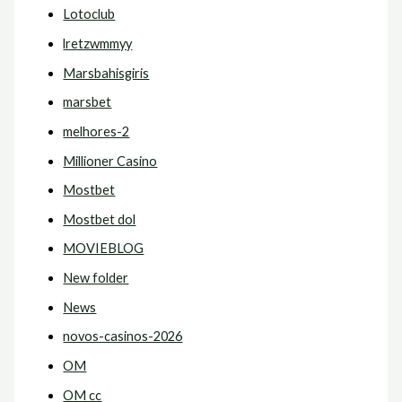
Lotoclub
lretzwmmyy
Marsbahisgiris
marsbet
melhores-2
Millioner Casino
Mostbet
Mostbet dol
MOVIEBLOG
New folder
News
novos-casinos-2026
OM
OM cc