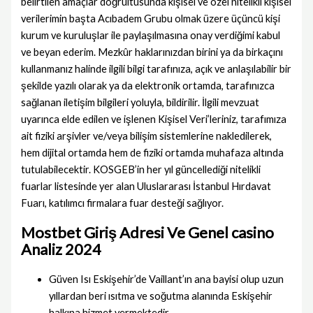
belirtilen amaçlar doğrultusunda kişisel ve özel nitelikli kişisel
verilerimin başta Acıbadem Grubu olmak üzere üçüncü kişi
kurum ve kuruluşlar ile paylaşılmasına onay verdiğimi kabul
ve beyan ederim. Mezkûr haklarınızdan birini ya da birkaçını
kullanmanız halinde ilgili bilgi tarafınıza, açık ve anlaşılabilir bir
şekilde yazılı olarak ya da elektronik ortamda, tarafınızca
sağlanan iletişim bilgileri yoluyla, bildirilir. İlgili mevzuat
uyarınca elde edilen ve işlenen Kişisel Veri’leriniz, tarafımıza
ait fiziki arşivler ve/veya bilişim sistemlerine nakledilerek,
hem dijital ortamda hem de fiziki ortamda muhafaza altında
tutulabilecektir. KOSGEB’in her yıl güncellediği nitelikli
fuarlar listesinde yer alan Uluslararası İstanbul Hırdavat
Fuarı, katılımcı firmalara fuar desteği sağlıyor.
Mostbet Giriş Adresi Ve Genel casino
Analiz 2024
Güven Isı Eskişehir’de Vaillant’ın ana bayisi olup uzun
yıllardan beri ısıtma ve soğutma alanında Eskişehir
halkına hizmet vermektedir.