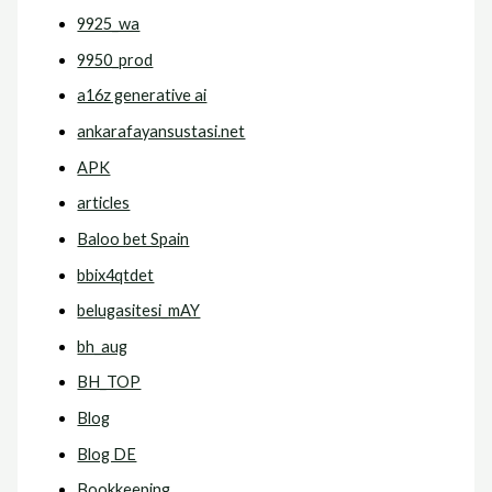
9925_wa
9950_prod
a16z generative ai
ankarafayansustasi.net
APK
articles
Baloo bet Spain
bbix4qtdet
belugasitesi_mAY
bh_aug
BH_TOP
Blog
Blog DE
Bookkeeping