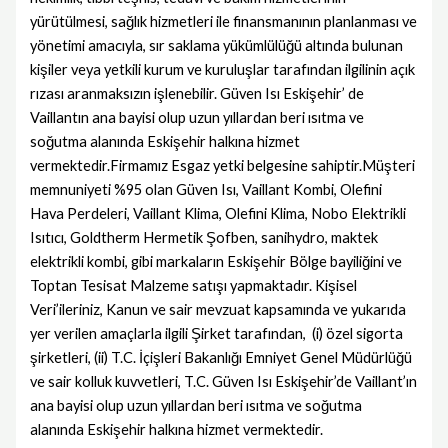
yürütülmesi, sağlık hizmetleri ile finansmanının planlanması ve
yönetimi amacıyla, sır saklama yükümlülüğü altında bulunan
kişiler veya yetkili kurum ve kuruluşlar tarafından ilgilinin açık
rızası aranmaksızın işlenebilir. Güven Isı Eskişehir’ de
Vaillantın ana bayisi olup uzun yıllardan beri ısıtma ve
soğutma alanında Eskişehir halkına hizmet
vermektedir.Firmamız Esgaz yetki belgesine sahiptir.Müşteri
memnuniyeti %95 olan Güven Isı, Vaillant Kombi, Olefini
Hava Perdeleri, Vaillant Klima, Olefini Klima, Nobo Elektrikli
Isıtıcı, Goldtherm Hermetik Şofben, sanihydro, maktek
elektrikli kombi, gibi markaların Eskişehir Bölge bayiliğini ve
Toptan Tesisat Malzeme satışı yapmaktadır. Kişisel
Veri’ileriniz, Kanun ve sair mevzuat kapsamında ve yukarıda
yer verilen amaçlarla ilgili Şirket tarafından, (i) özel sigorta
şirketleri, (ii) T.C. İçişleri Bakanlığı Emniyet Genel Müdürlüğü
ve sair kolluk kuvvetleri, T.C. Güven Isı Eskişehir’de Vaillant’ın
ana bayisi olup uzun yıllardan beri ısıtma ve soğutma
alanında Eskişehir halkına hizmet vermektedir.