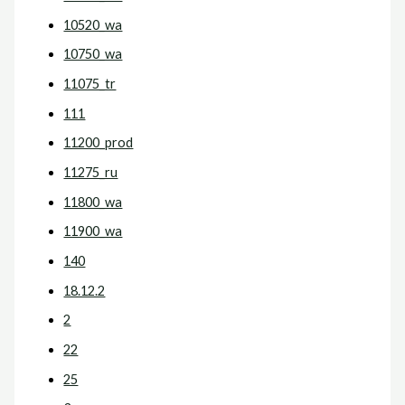
10520_wa
10750_wa
11075_tr
111
11200_prod
11275_ru
11800_wa
11900_wa
140
18.12.2
2
22
25