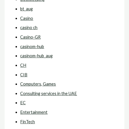
bt_aug
Casino
casino ch
Casino-GR
casinom-hub
casinom-hub_aug
CH
CIB
Computers, Games
Consulting services in the UAE
EC
Entertainment
FinTech