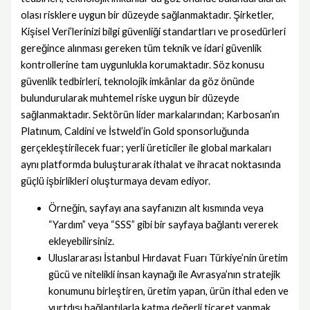
olası risklere uygun bir düzeyde sağlanmaktadır. Şirketler,
Kişisel Veri’lerinizi bilgi güvenliği standartları ve prosedürleri
gereğince alınması gereken tüm teknik ve idari güvenlik
kontrollerine tam uygunlukla korumaktadır. Söz konusu
güvenlik tedbirleri, teknolojik imkânlar da göz önünde
bulundurularak muhtemel riske uygun bir düzeyde
sağlanmaktadır. Sektörün lider markalarından; Karbosan’ın
Platınum, Caldini ve İstweld’in Gold sponsorluğunda
gerçekleştirilecek fuar; yerli üreticiler ile global markaları
aynı platformda buluşturarak ithalat ve ihracat noktasında
güçlü işbirlikleri oluşturmaya devam ediyor.
Örneğin, sayfayı ana sayfanızın alt kısmında veya
“Yardım” veya “SSS” gibi bir sayfaya bağlantı vererek
ekleyebilirsiniz.
Uluslararası İstanbul Hırdavat Fuarı Türkiye’nin üretim
gücü ve nitelikli insan kaynağı ile Avrasya’nın stratejik
konumunu birleştiren, üretim yapan, ürün ithal eden ve
yurtdışı bağlantılarla katma değerli ticaret yapmak