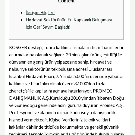
Content
İletişim Bilgileri
Hırdavat Sektörünün En Kapsamlı Buluşması
İçin Geri Sayım Başladı!
KOSGEB desteği, fuara katılımcı firmaların ticari hacimlerini
artırmalarına olanak sağlıyor. 20 bini aşkın ürün çeşitliliği ile
dünyanın en geniş ürün yelpazesine sahip, hırdavat ve
nalburiye sektörünün tek buluşma adresi Uluslararası
İstanbul Hırdavat Fuarı, 7. Yılında 5.000 ‘in üzerinde yabancı
katılımcı ve ticari alıcı olmak üzere 37.000’den fazla
ziyaretçisi ile kapılarını açmaya hazırlanıyor. PROMEC
DANIŞMANLIK A.Ş.Kurulduğu 2010 yılından itibaren Doğu
ve Güneydoğu genelinde adını gururla duyuran Promec A.Ş.
Profesyonel ve alanında uzman kadrosuyla danışmanlık
hizmeti vermektedir. Kişisel Veri’leriniz teknik ve idari
imkânlar dâhilinde titizlikle korunmakta ve gerekli güvenlik
tedbirleri, teknolojik imkânlar da göz önünde bulundurularak