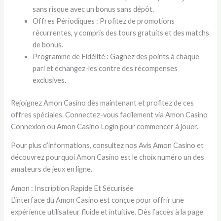
sans risque avec un bonus sans dépôt.
Offres Périodiques : Profitez de promotions
récurrentes, y compris des tours gratuits et des matchs
de bonus.
Programme de Fidélité : Gagnez des points à chaque
pari et échangez-les contre des récompenses
exclusives.
Rejoignez Amon Casino dès maintenant et profitez de ces
offres spéciales. Connectez-vous facilement via Amon Casino
Connexion ou Amon Casino Login pour commencer à jouer.
Pour plus d’informations, consultez nos Avis Amon Casino et
découvrez pourquoi Amon Casino est le choix numéro un des
amateurs de jeux en ligne.
Amon : Inscription Rapide Et Sécurisée
L’interface du Amon Casino est conçue pour offrir une
expérience utilisateur fluide et intuitive. Dès l’accès à la page