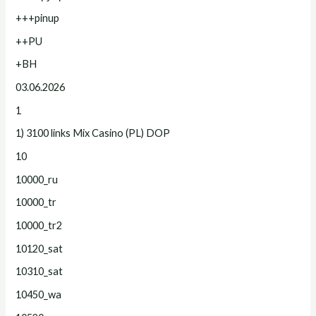
+++pinup
++PU
+BH
03.06.2026
1
1) 3100 links Mix Casino (PL) DOP
10
10000_ru
10000_tr
10000_tr2
10120_sat
10310_sat
10450_wa