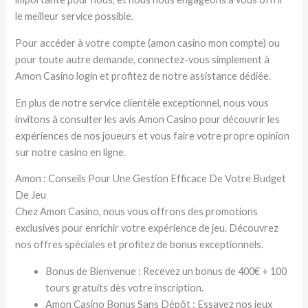
le meilleur service possible.
Pour accéder à votre compte (amon casino mon compte) ou
pour toute autre demande, connectez-vous simplement à
Amon Casino login et profitez de notre assistance dédiée.
En plus de notre service clientèle exceptionnel, nous vous
invitons à consulter les avis Amon Casino pour découvrir les
expériences de nos joueurs et vous faire votre propre opinion
sur notre casino en ligne.
Amon : Conseils Pour Une Gestion Efficace De Votre Budget
De Jeu
Chez Amon Casino, nous vous offrons des promotions
exclusives pour enrichir votre expérience de jeu. Découvrez
nos offres spéciales et profitez de bonus exceptionnels.
Bonus de Bienvenue : Recevez un bonus de 400€ + 100
tours gratuits dès votre inscription.
Amon Casino Bonus Sans Dépôt : Essayez nos jeux