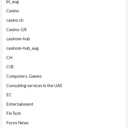
bt_aug
Casino
casino ch
Casino-GR
casinom-hub
casinom-hub_aug
CH
CIB
Computers, Games
Consulting services in the UAE
EC
Entertainment
FinTech
Forex News