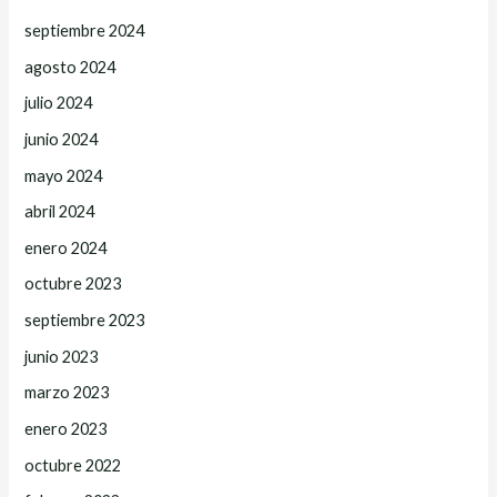
septiembre 2024
agosto 2024
julio 2024
junio 2024
mayo 2024
abril 2024
enero 2024
octubre 2023
septiembre 2023
junio 2023
marzo 2023
enero 2023
octubre 2022