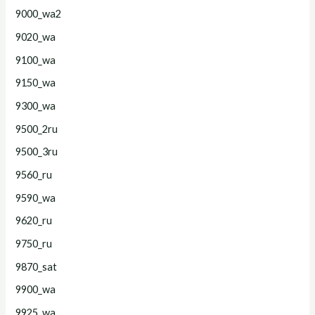
9000_wa2
9020_wa
9100_wa
9150_wa
9300_wa
9500_2ru
9500_3ru
9560_ru
9590_wa
9620_ru
9750_ru
9870_sat
9900_wa
9925_wa