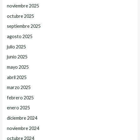
noviembre 2025
octubre 2025
septiembre 2025
agosto 2025
julio 2025
junio 2025
mayo 2025
abril 2025
marzo 2025
febrero 2025
enero 2025
diciembre 2024
noviembre 2024
octubre 2024