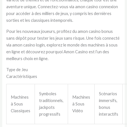
aventure unique. Connectez-vous via amon casino connexion
pour accéder à des milliers de jeux, y compris les dernières
sorties et les classiques intemporels.
Pour les nouveaux joueurs, profitez du amon casino bonus
sans dépôt pour tester les jeux sans risque. Une fois connecté
via amon casino login, explorez le monde des machines à sous
en ligne et découvrez pourquoi Amon Casino est l’un des
meilleurs choix en ligne.
Type de Jeu
Caractéristiques
Symboles
Scénarios
Machines
Machines
traditionnels,
immersifs,
à Sous
à Sous
jackpots
bonus
Classiques
Vidéo
progressifs
interactifs