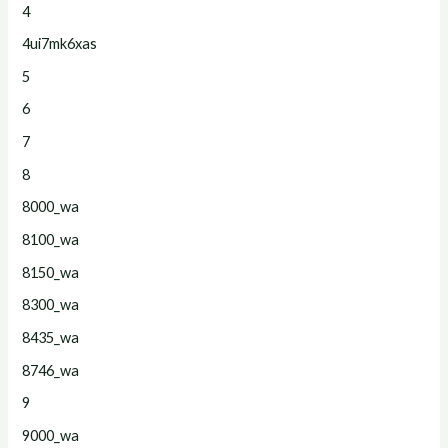
4
4ui7mk6xas
5
6
7
8
8000_wa
8100_wa
8150_wa
8300_wa
8435_wa
8746_wa
9
9000_wa