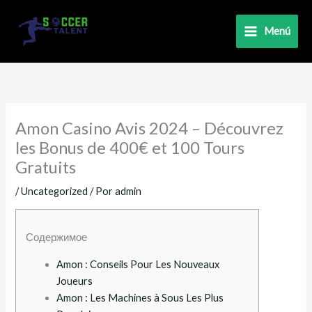
Ir
al
Menú
contenido
Amon Casino Avis 2024 – Découvrez
les Bonus de 400€ et 100 Tours
Gratuits
/
Uncategorized
/ Por
admin
Содержимое
Amon : Conseils Pour Les Nouveaux
Joueurs
Amon : Les Machines à Sous Les Plus