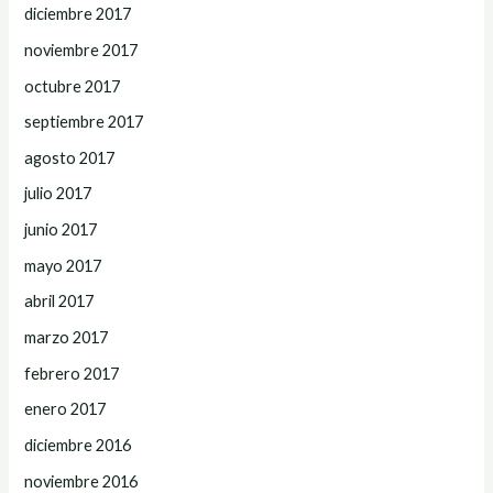
diciembre 2017
noviembre 2017
octubre 2017
septiembre 2017
agosto 2017
julio 2017
junio 2017
mayo 2017
abril 2017
marzo 2017
febrero 2017
enero 2017
diciembre 2016
noviembre 2016