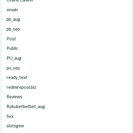
onwin
pb_aug
pb_sep
Post
Public
PU_aug
pu_sep
ready_text
redmirepool.biz
Reviews
Rokubetbetbet_aug
Sex
slotsgem