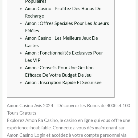
Populaires
Amon Casino : Profitez Des Bonus De
Recharge
Amon : Offres Spéciales Pour Les Joueurs
Fidèles
Amon Casino : Les Meilleurs Jeux De
Cartes
Amon : Fonctionnalités Exclusives Pour
Les VIP
Amon : Conseils Pour Une Gestion
Efficace De Votre Budget De Jeu
Amon : Inscription Rapide Et Sécurisée
Amon Casino Avis 2024 – Découvrez les Bonus de 400€ et 100
Tours Gratuits
Explorez Amon Ra Casino, le casino en ligne qui vous offre une
expérience inoubliable. Connectez-vous dès maintenant sur
Amon Casino Login et accédez à votre compte personnel via