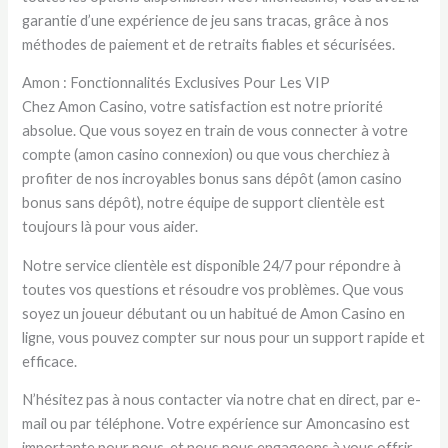
garantie d’une expérience de jeu sans tracas, grâce à nos
méthodes de paiement et de retraits fiables et sécurisées.
Amon : Fonctionnalités Exclusives Pour Les VIP
Chez Amon Casino, votre satisfaction est notre priorité
absolue. Que vous soyez en train de vous connecter à votre
compte (amon casino connexion) ou que vous cherchiez à
profiter de nos incroyables bonus sans dépôt (amon casino
bonus sans dépôt), notre équipe de support clientèle est
toujours là pour vous aider.
Notre service clientèle est disponible 24/7 pour répondre à
toutes vos questions et résoudre vos problèmes. Que vous
soyez un joueur débutant ou un habitué de Amon Casino en
ligne, vous pouvez compter sur nous pour un support rapide et
efficace.
N’hésitez pas à nous contacter via notre chat en direct, par e-
mail ou par téléphone. Votre expérience sur Amoncasino est
importante pour nous, et nous nous engageons à vous offrir