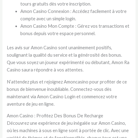
tours gratuits dès votre inscription.
Amon Casino Connexion : Accédez facilement à votre
compte avec un simple login.
Amon Casino Mon Compte : Gérez vos transactions et
bonus depuis votre espace personnel.
Les avis sur Amon Casino sont unanimement positifs,
soulignant la qualité du service et la générosité des bonus.
Que vous soyez un joueur expérimenté ou débutant, Amon Ra
Casino saura répondre à vos attentes.
N’attendez plus et rejoignez Amoncasino pour profiter de ce
bonus de bienvenue inoubliable. Connectez-vous dès
maintenant via Amon Casino Login et commencez votre
aventure de jeu en ligne.
Amon Casino : Profitez Des Bonus De Recharge
Découvrez une expérience de jeu inégalée sur Amon Casino,
où les machines à sous en ligne sont à portée de clic. Avec une
variété de thèmes et de fonctionnalités, chaque tour est une