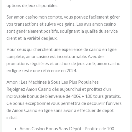
options de jeux disponibles.
Sur amon casino mon compte, vous pouvez facilement gérer
vos transactions et suivre vos gains. Les avis amon casino
sont généralement positifs, soulignant la qualité du service
client et la variété des jeux.
Pour ceux qui cherchent une expérience de casino en ligne
complète, amoncasino est incontournable. Avec des
promotions régulières et un choix de jeux varié, amon casino
en ligne reste une référence en 2024.
Amon : Les Machines à Sous Les Plus Populaires
Rejoignez Amon Casino dès aujourd’hui et profitez d’un
incroyable bonus de bienvenue de 400€ + 100 tours gratuits.
Ce bonus exceptionnel vous permettra de découvrir l’univers
de Amon Casino en ligne sans avoir à effectuer de dépôt
initial.
Amon Casino Bonus Sans Dépôt : Profitez de 100