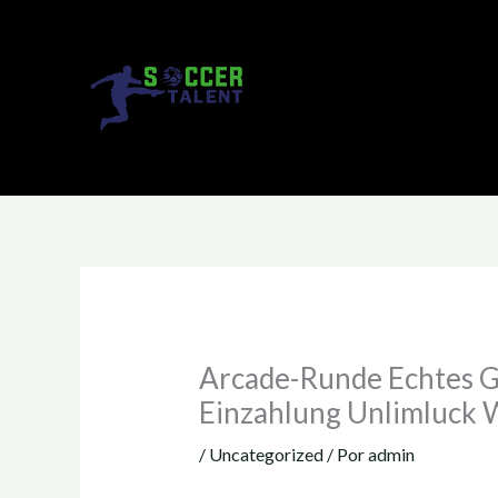
Ir
al
contenido
Arcade-Runde Echtes G
Einzahlung Unlimluck 
/
Uncategorized
/ Por
admin