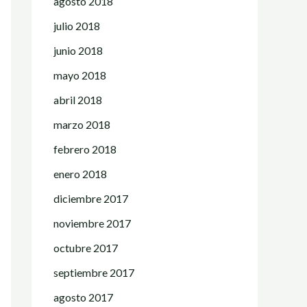
agosto 2018
julio 2018
junio 2018
mayo 2018
abril 2018
marzo 2018
febrero 2018
enero 2018
diciembre 2017
noviembre 2017
octubre 2017
septiembre 2017
agosto 2017