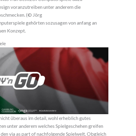
esign voranzutreiben unter anderem die
bschmecken. (© Jörg
terspiele gehörten sozusagen von anfang an
uen Konzept.
ele
icht überaus im detail, wohl erheblich gutes
n unter anderem welches Spielgeschehen greifen
den via as part of nachfolgende Spielwelt. Obgleich