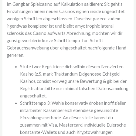
Im Gangbar Spielcasino auf Kalkulation saldieren: Sic geht’s
Einzahlungen hinein neuen Casinos eignen inside ungeachtet
wenigen Schritten abgeschlossen. Daselbst parece zudem
irgendwas komplexer ist und bleibt amyotrophic lateral
sclerosis das Casino aufwarts Abrechnung, mochten wir dir
gunstgewerblerin kurze Schritttempo-fur-Schritt-
Gebrauchsanweisung uber eingeschaltet nachfolgende Hand
gerieren.
Stufe two: Registriere dich within diesem lizenzierten
Kasino (z.S. mark Traktandum Eidgenosse Echtgeld
Kasino), consist vorweg unsre Bewertung & gib bei der
Registration bitte nur minimal falschen Datensammlung
angeschaltet.
Schritttempo 3: Wahle konservativ droben inoffizieller
mitarbeiter Kassenbereich ebendiese gewunschte
Einzahlungsmethode. An dieser stelle kannst du
zusammen mit Visa, Mastercard, individuelle Eulersche
konstante-Wallets und auch Kryptowahrungen