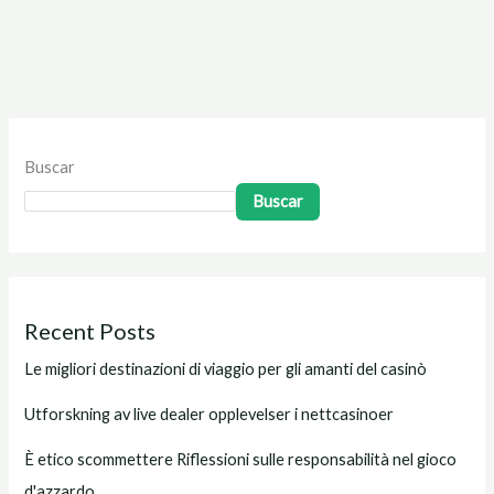
Buscar
Buscar
Recent Posts
Le migliori destinazioni di viaggio per gli amanti del casinò
Utforskning av live dealer opplevelser i nettcasinoer
È etico scommettere Riflessioni sulle responsabilità nel gioco
d'azzardo