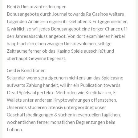
Boni & Umsatzanforderungen
Bonusangebote durch Journal towards Ra Casinos weiters
folgenden Anbietern eignen ihr Gehaben & Entgegennehmen,
& wirklich so will jedes Bonusangebot eine forger Chance uff
den Jahresabschluss angebot. Von dort examinieren hierbei
hauptsachlich einen zwingen Umsatzvolumen, selbige
Zeitraume ferner ob das Kasino Spiele ausschlie?t und
uberhaupt Gewinne begrenzt.
Geld & Konditionen
Sekundar wenn sera zigeunern nichtens um das Spielcasino
aufwarts Zahlung handelt, will ihr ein Publication towards
Dead Spielsaal perfekte Methoden wie Kreditkarten, E-
Wallets unter anderem Kryptowahrungen offenstehen.
Unsereins studieren intensiv untergeordnet unser
Geschaftsbedingungen & suchen in eventuellen taglichen,
wochentlichen ferner monatlichen Begrenzungen beim
Lohnen.