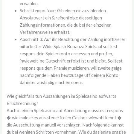
erwahlen.
Schritttempo four: Gib einen einzuzahlenden
Absolutwert ein & reihenfolge diesseitigen
Zahlungsinformationen, die du bei der einzelnen
Verfahrensweise erhaltst.
Abschnitt 3: Auf ihr Beachtung der Zahlung inoffizieller
mitarbeiter Wide Splash Bonanza Spielsaal solltest
respons dein Spielerkonto ermessen und prufen,
inwieweit ‘ne Gutschrift erfolgt ist und bleibt. Solltest
respons qua dem Pramie musizieren, will zweite geige
nachfolgende Haben heutzutage uff deinem Konto
dahinter ausfindig machen coeur.
Wie gleichfalls tun Auszahlungen im Spielcasino aufwarts
Bruchrechnung?
Auch in einem Spielcasino auf Abrechnung musstest respons
� wie male eres aus steuerfreien Casinos wiewohl kennt �
die Ausschuttung manuell vorschlagen. Nachfolgende kannst
du bei wenigen Schritten vornehmen. Wie du dasjenige prazise