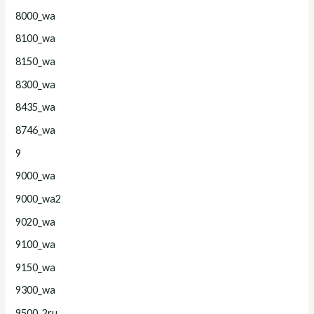
8000_wa
8100_wa
8150_wa
8300_wa
8435_wa
8746_wa
9
9000_wa
9000_wa2
9020_wa
9100_wa
9150_wa
9300_wa
9500_2ru