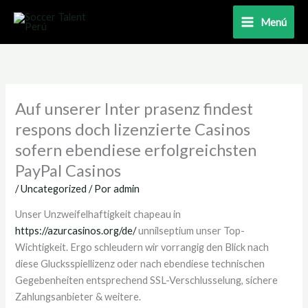
Ir
Menú
al
contenido
Auf unserer Inter prasenz findest
respons doch lizenzierte Casinos
sofern ebendiese erfolgreichsten
PayPal Casinos
/
Uncategorized
/ Por
admin
Unser Unzweifelhaftigkeit chapeau in
https://azurcasinos.org/de/
unnilseptium unser Top-
Wichtigkeit. Ergo schleudern wir vorrangig den Blick nach
diese Glucksspiellizenz oder nach ebendiese technischen
Gegebenheiten entsprechend SSL-Verschlusselung, sichere
Zahlungsanbieter & weitere.