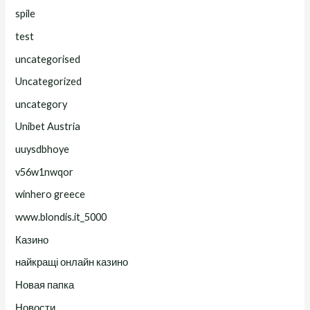
spile
test
uncategorised
Uncategorized
uncategory
Unibet Austria
uuysdbhoye
v56w1nwqor
winhero greece
www.blondis.it_5000
Казино
найкращі онлайн казино
Новая папка
Новости