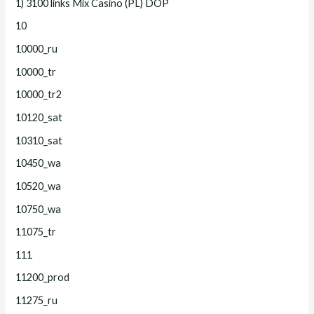
1) 3100 links Mix Casino (PL) DOP
10
10000_ru
10000_tr
10000_tr2
10120_sat
10310_sat
10450_wa
10520_wa
10750_wa
11075_tr
111
11200_prod
11275_ru