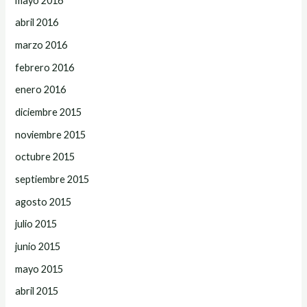
mayo 2016
abril 2016
marzo 2016
febrero 2016
enero 2016
diciembre 2015
noviembre 2015
octubre 2015
septiembre 2015
agosto 2015
julio 2015
junio 2015
mayo 2015
abril 2015