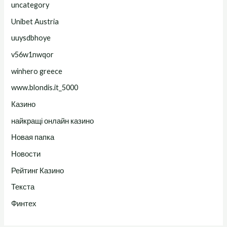
uncategory
Unibet Austria
uuysdbhoye
v56w1nwqor
winhero greece
www.blondis.it_5000
Казино
найкращі онлайн казино
Новая папка
Новости
Рейтинг Казино
Текста
Финтех