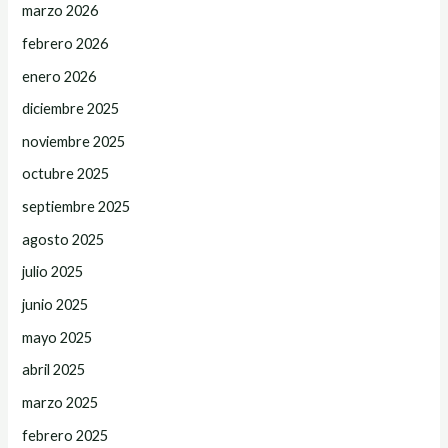
marzo 2026
febrero 2026
enero 2026
diciembre 2025
noviembre 2025
octubre 2025
septiembre 2025
agosto 2025
julio 2025
junio 2025
mayo 2025
abril 2025
marzo 2025
febrero 2025