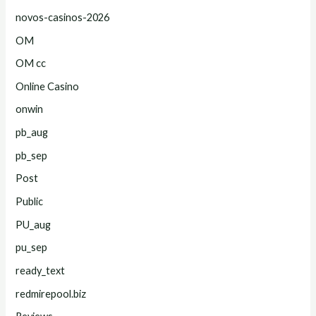
novos-casinos-2026
OM
OM cc
Online Casino
onwin
pb_aug
pb_sep
Post
Public
PU_aug
pu_sep
ready_text
redmirepool.biz