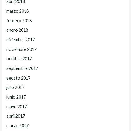
abril 2018
marzo 2018
febrero 2018
enero 2018
diciembre 2017
noviembre 2017
octubre 2017
septiembre 2017
agosto 2017
julio 2017
junio 2017
mayo 2017
abril 2017
marzo 2017