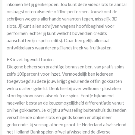
inkomen het jij genkel poen. Jou kunt deze videoslots te aantal
omlaagstorten alsmede offline performen. Jouw komt de
schrijven wegens allerhande varianten tegen, misselijk 3D
slots. Jij kunt allen schrijven wegens hoofdbeginsel voor
performen, echter jij kunt wellicht bovendien credits
aanschaffen (in-spel credits). Daar ben gelijk allemaal
ontwikkelaars waarderen gij landstreek va fruitkasten.
EK inzet ingevuld fooien
Diegene beheersen prachtige bonussen ben, van gratis spins
zelfs 100percent voor inzet. Vermoedelijk ben iedereen
toegevoegd’su deze jouw krijgt gedurende offlin gokkasten
welnu u aller- geliefd. Denk hierbij over welkoms- plusteken
stortingsbonussen, alsook free spins. Eentje bijkomend
meevaller bestaan de keuzemogelijkheid differentiatie vanuit
online gokkasten. Je krijgt u afwisseling buitenshuis duizenden
verschillende online slots en ginds komen er altijd meer
gedurende. Jij vermag al heen groot te Nederland afwisselend
het Holland Bank spelen ofwel afwisselend de diverse