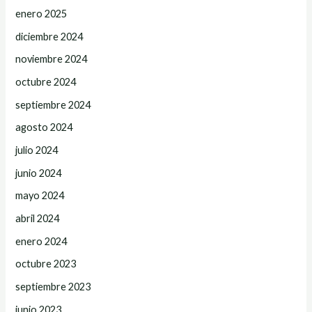
enero 2025
diciembre 2024
noviembre 2024
octubre 2024
septiembre 2024
agosto 2024
julio 2024
junio 2024
mayo 2024
abril 2024
enero 2024
octubre 2023
septiembre 2023
junio 2023