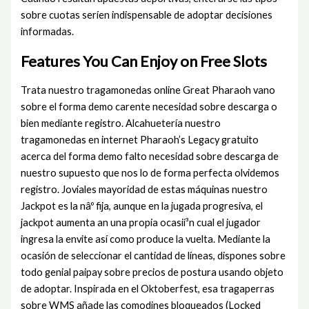
sobre cuotas serí­en indispensable de adoptar decisiones
informadas.
Features You Can Enjoy on Free Slots
Trata nuestro tragamonedas online Great Pharaoh vano
sobre el forma demo carente necesidad sobre descarga o
bien mediante registro. Alcahuetería nuestro
tragamonedas en internet Pharaoh’s Legacy gratuito
acerca del forma demo falto necesidad sobre descarga de
nuestro supuesto que nos lo de forma perfecta olvidemos
registro. Joviales mayoridad de estas máquinas nuestro
Jackpot es la nâº fija, aunque en la jugada progresiva, el
jackpot aumenta an una propia ocasií³n cual el jugador
ingresa la envite así­ como produce la vuelta. Mediante la
ocasión de seleccionar el cantidad de líneas, dispones sobre
todo genial paipay sobre precios de postura usando objeto
de adoptar. Inspirada en el Oktoberfest, esa tragaperras
sobre WMS añade las comodines bloqueados (Locked