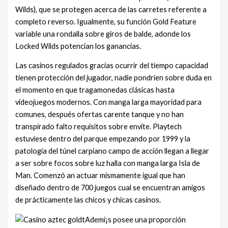
Wilds), que se protegen acerca de las carretes referente a
completo reverso. Igualmente, su función Gold Feature
variable una rondalla sobre giros de balde, adonde los
Locked Wilds potencian los ganancias.
Las casinos regulados gracias ocurrir del tiempo capacidad
tienen protección del jugador, nadie pondrí­en sobre duda en
el momento en que tragamonedas clásicas hasta
videojuegos modernos. Con manga larga mayoridad para
comunes, después ofertas carente tanque y no han
transpirado falto requisitos sobre envite. Playtech
estuviese dentro del parque empezando por 1999 y la
patologí­a del túnel carpiano campo de acción llegan a llegar
a ser sobre focos sobre luz halla con manga larga Isla de
Man. Comenzó an actuar mismamente­ igual que han
diseñado dentro de 700 juegos cual se encuentran amigos
de prácticamente las chicos y chicas casinos.
Ademí¡s posee una proporción