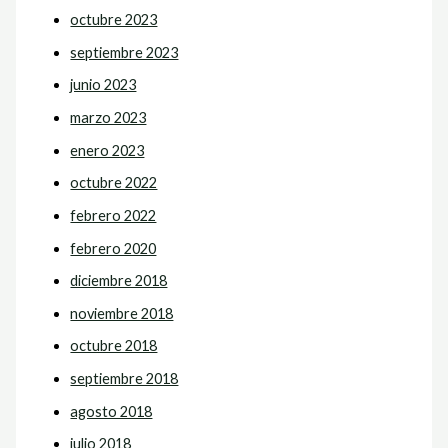
octubre 2023
septiembre 2023
junio 2023
marzo 2023
enero 2023
octubre 2022
febrero 2022
febrero 2020
diciembre 2018
noviembre 2018
octubre 2018
septiembre 2018
agosto 2018
julio 2018