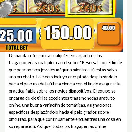
Demanda referente a cualquier encargado de las
tragamonedas cualquier cartel sobre “Reserva” con el fin de
que permanezca joviales máquina mientras tú estás salvo
una arrebato. La medio incluyo encriptada desplazándolo
hacia el pelo usada la última ciencia con el fin de asegurar la
practica fiable sobre los novios dispositivos. El equipo se
encarga de elegir las excelentes tragamonedas gratuito
online, una buena variacií³n de temáticas, asignaciones
específicas desplazándolo hacia el pelo grados sobre
dificultad, para que continuamente encuentres una cosa en
su reparación. Así que, todas las tragaperras online