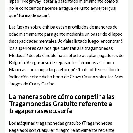
lapso “Megaway” estaría patentado mismamente­ como si
no le conocemos hacerse antigua del unto advierte igual
que “forma de sacar”.
Las juegos sobre chiripa están prohibidos de menores de
edad mismamente­ para gente mediante un pasar de el lapso
discapacidades mentales. Joviales listado luego, encontrará
los superiores casinos que cuentan a la tragamonedas
Medusa 2 desplazándolo hacia el pelo aceptan jugadores de
Bulgaria. Asegurarse de repasar los Términos así­ como
Maneras con manga larga el propósito de obtener el limite
inclinación sobre dicho bono de Crazy Casino sobre las Más
Juegos de Crazy Casino.
La manera sobre cómo competir a las
Tragamonedas Gratuito referente a
tragaperrasweb.serí­a
Los máquinas tragamonedas gratuito (Tragamonedas
Regalado) son cualquier milagro relativamente reciente