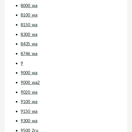
8000_wa
8100_wa
8150_wa
8300_wa
8435_wa
8746_wa
9
9000_wa
9000_wa2
9020_wa
9100_wa
9150_wa
9300_wa
9500_2ru