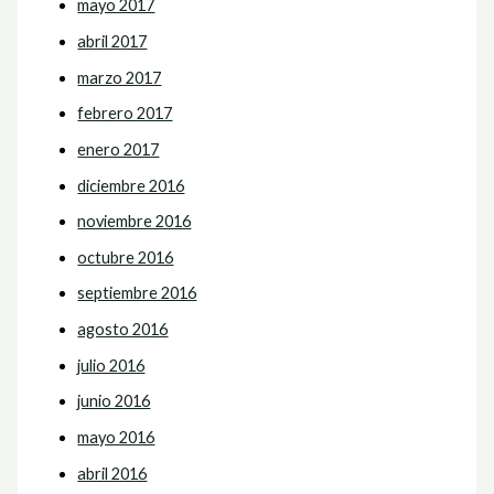
mayo 2017
abril 2017
marzo 2017
febrero 2017
enero 2017
diciembre 2016
noviembre 2016
octubre 2016
septiembre 2016
agosto 2016
julio 2016
junio 2016
mayo 2016
abril 2016