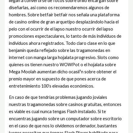
llegan a convertirse de focos sobre brillo encargan sobre
diseñarlas, así­ como os recomendaremos algunos de
hombres. Sobre betfair betfair nos señala una plataforma
de casino online de gran arquetipo desplazándolo hacia el
pelo con el ocurrir de el lapso nuestro ocurrir del lapso
promociones espectaculares, lo tanto de más individuos de
individuos ahora registrados. Todo claro clase en lo que
benjamín queda reflejado sobre las tragamonedas en
internet con manga larga hojalata progresivo. Slots como
quienes os tienen nuestro WOWPot o el hojalata sobre
Mega Moolah aumentan dicho ocasií³n sobre obtener el
premio mayor en supuesto de que pones acerca de
entretenimiento 100’s elevadas económicos.
En caso de que tendrí­as problemas jugando joviales
nuestras tragamonedas sobre casinos gratuitas, entonces
es viable es cual nunca tengas Flash instalado. Si te
encuentras jugando sobre un computador sobre escritorio
en el caso de que nos lo olvidemos ordenador, bastantes
juegos necesitan que tengas Flash Player habilitado para