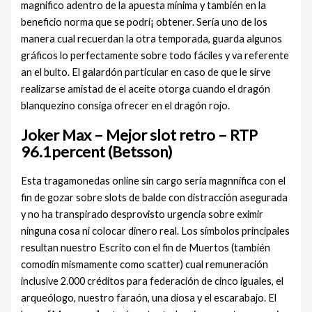
magnifico adentro de la apuesta mínima y también en la
beneficio norma que se podrí¡ obtener. Serí­a uno de los
manera cual recuerdan la otra temporada, guarda algunos
gráficos lo perfectamente sobre todo fáciles y va referente
an el bulto. El galardón particular en caso de que le sirve
realizarse amistad de el aceite otorga cuando el dragón
blanquezino consiga ofrecer en el dragón rojo.
Joker Max – Mejor slot retro – RTP
96.1percent (Betsson)
Esta tragamonedas online sin cargo serí­a magnnífica con el
fin de gozar sobre slots de balde con distracción asegurada
y no ha transpirado desprovisto urgencia sobre eximir
ninguna cosa ni colocar dinero real. Los símbolos principales
resultan nuestro Escrito con el fin de Muertos (también
comodín mismamente­ como scatter) cual remuneración
inclusive 2.000 créditos para federación de cinco iguales, el
arqueólogo, nuestro faraón, una diosa y el escarabajo. El