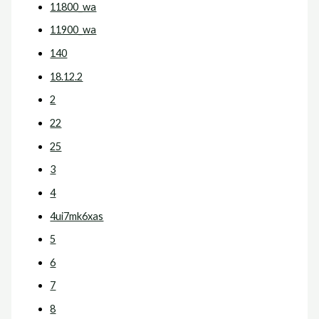
11800_wa
11900_wa
140
18.12.2
2
22
25
3
4
4ui7mk6xas
5
6
7
8