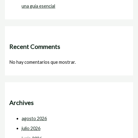
una guía esencial
Recent Comments
No hay comentarios que mostrar.
Archives
agosto 2026
julio 2026