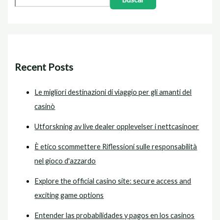
Recent Posts
Le migliori destinazioni di viaggio per gli amanti del
casinò
Utforskning av live dealer opplevelser i nettcasinoer
È etico scommettere Riflessioni sulle responsabilità
nel gioco d'azzardo
Explore the official casino site: secure access and
exciting game options
Entender las probabilidades y pagos en los casinos