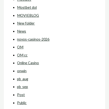
Mostbet dol
MOVIEBLOG
New folder
News
novos-casinos-2026
OM
OM cc
Online Casino
onwin
pb_aug
pb_sep
Post
Public