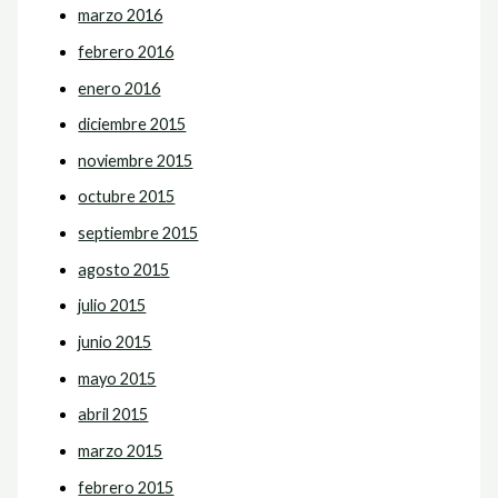
marzo 2016
febrero 2016
enero 2016
diciembre 2015
noviembre 2015
octubre 2015
septiembre 2015
agosto 2015
julio 2015
junio 2015
mayo 2015
abril 2015
marzo 2015
febrero 2015