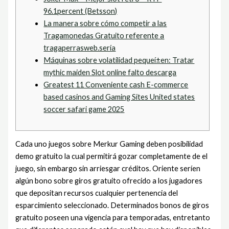
96.1percent (Betsson)
La manera sobre cómo competir a las
Tragamonedas Gratuito referente a
tragaperrasweb.serí­a
Máquinas sobre volatilidad pequeí±en: Tratar
mythic maiden Slot online falto descarga
Greatest 11 Conveniente cash E-commerce
based casinos and Gaming Sites United states
soccer safari game 2025
Cada uno juegos sobre Merkur Gaming deben posibilidad
demo gratuito la cual permitirá gozar completamente de el
juego, sin embargo sin arriesgar créditos. Oriente serí­en
algún bono sobre giros gratuito ofrecido a los jugadores
que depositan recursos cualquier pertenencia del
esparcimiento seleccionado.
Determinados bonos de giros
gratuito poseen una vigencia para temporadas, entretanto