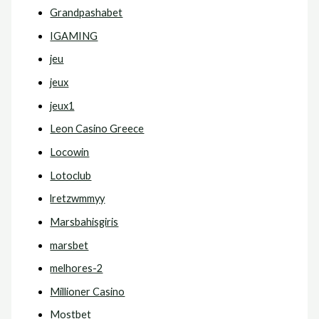
Grandpashabet
IGAMING
jeu
jeux
jeux1
Leon Casino Greece
Locowin
Lotoclub
lretzwmmyy
Marsbahisgiris
marsbet
melhores-2
Millioner Casino
Mostbet