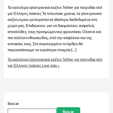
Τα καλύτερα ηλεκτρονικά καζίνο Tether για παιχνίδια slot
για Έλληνες παίκτες Τα τελευταία χρόνια, τα ηλεκτρονικά
καζίνο έχουν μετατραπεί σε ιδιαίτερα διαδεδομένα στη
χώρα μας. Επιδιώκουν, για να δοκιμάσουν, ασφαλείς
ιστοσελίδες, τους προτιμώμενους φρουτάκια, Ολοένα και
πιο πολλοί ενθουσιώδεις, από την ασφάλεια του της
κατοικίας τους. Στο συγκεκριμένο το άρθρο θα
παρουσιάσουμε τα κυριότερα στοιχεία […]
Τα καλύτερα ηλεκτρονικά καζίνο Tether για παιχνίδια slot
για Έλληνες παίκτες
Leer más »
Buscar
Buscar