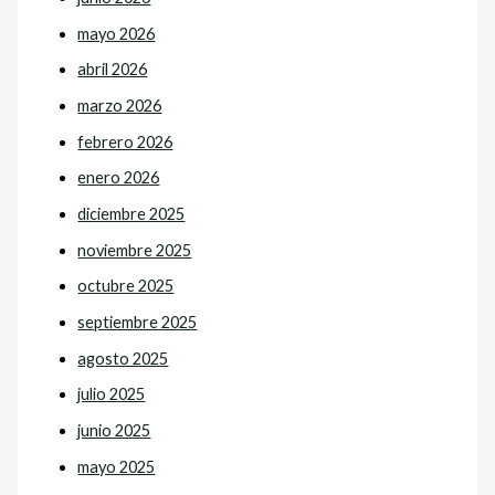
mayo 2026
abril 2026
marzo 2026
febrero 2026
enero 2026
diciembre 2025
noviembre 2025
octubre 2025
septiembre 2025
agosto 2025
julio 2025
junio 2025
mayo 2025