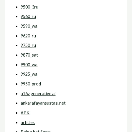
9500_3ru
9560_ru
9590_wa
9620_ru
9750_ru
9870_sat
9900_wa
9925_wa
9950_prod
a16z generative ai
ankarafayansustasi.net
APK
articles
Baloo bet Spain