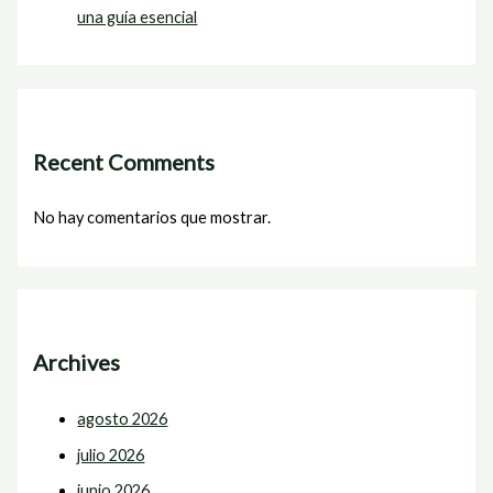
una guía esencial
Recent Comments
No hay comentarios que mostrar.
Archives
agosto 2026
julio 2026
junio 2026