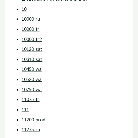
10
10000_ru
10000_tr
10000_tr2
10120_sat
10310_sat
10450_wa
10520_wa
10750_wa
11075_tr
111
11200_prod
11275_ru