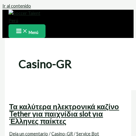
Ir al contenido
Menú
Casino-GR
Τα καλύτερα ηλεκτρονικά καζίνο
Tether για παιχνίδια slot για
Έλληνες παίκτες
Deja un comentario
/
Casino-GR
/
Service Bot