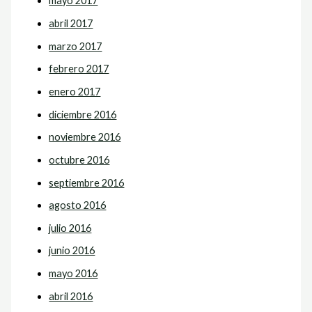
mayo 2017
abril 2017
marzo 2017
febrero 2017
enero 2017
diciembre 2016
noviembre 2016
octubre 2016
septiembre 2016
agosto 2016
julio 2016
junio 2016
mayo 2016
abril 2016