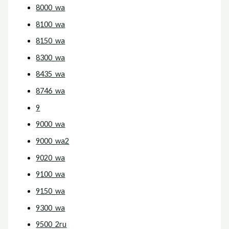
8000_wa
8100_wa
8150_wa
8300_wa
8435_wa
8746_wa
9
9000_wa
9000_wa2
9020_wa
9100_wa
9150_wa
9300_wa
9500_2ru