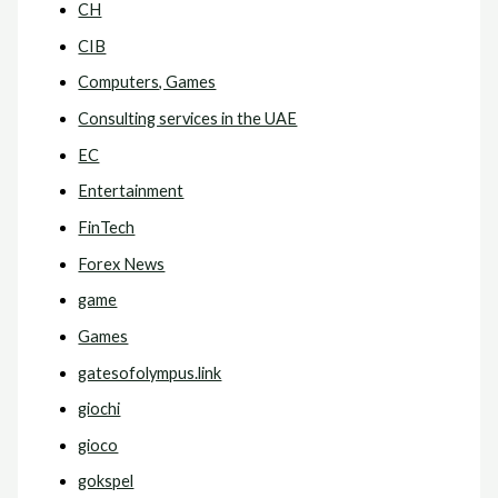
CH
CIB
Computers, Games
Consulting services in the UAE
EC
Entertainment
FinTech
Forex News
game
Games
gatesofolympus.link
giochi
gioco
gokspel