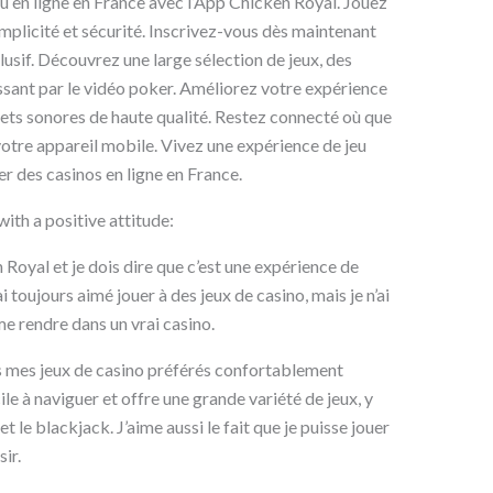
u en ligne en France avec l’App Chicken Royal. Jouez
implicité et sécurité. Inscrivez-vous dès maintenant
usif. Découvrez une large sélection de jeux, des
ssant par le vidéo poker. Améliorez votre expérience
fets sonores de haute qualité. Restez connecté où que
otre appareil mobile. Vivez une expérience de jeu
er des casinos en ligne en France.
ith a positive attitude:
Royal et je dois dire que c’est une expérience de
i toujours aimé jouer à des jeux de casino, mais je n’ai
me rendre dans un vrai casino.
us mes jeux de casino préférés confortablement
le à naviguer et offre une grande variété de jeux, y
t le blackjack. J’aime aussi le fait que je puisse jouer
sir.