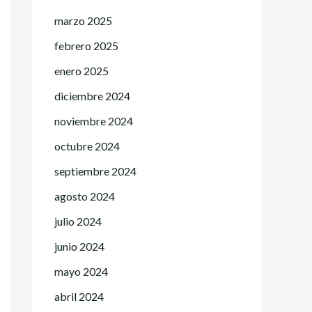
marzo 2025
febrero 2025
enero 2025
diciembre 2024
noviembre 2024
octubre 2024
septiembre 2024
agosto 2024
julio 2024
junio 2024
mayo 2024
abril 2024