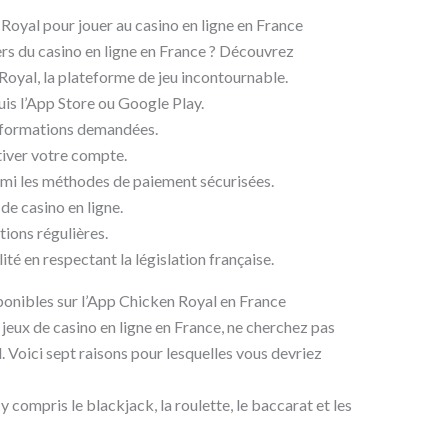
yal pour jouer au casino en ligne en France
ers du casino en ligne en France ? Découvrez
yal, la plateforme de jeu incontournable.
is l’App Store ou Google Play.
informations demandées.
tiver votre compte.
rmi les méthodes de paiement sécurisées.
de casino en ligne.
ions régulières.
ité en respectant la législation française.
sponibles sur l’App Chicken Royal en France
 jeux de casino en ligne en France, ne cherchez pas
. Voici sept raisons pour lesquelles vous devriez
y compris le blackjack, la roulette, le baccarat et les