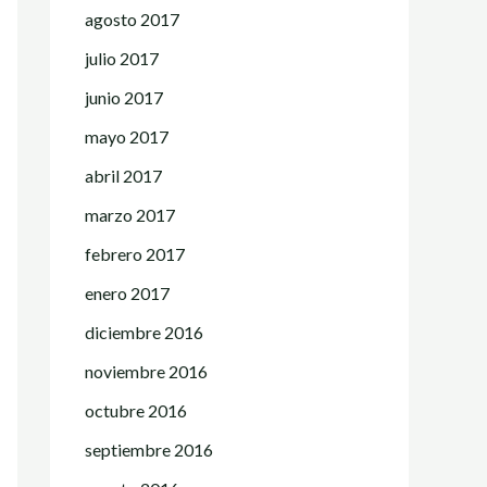
agosto 2017
julio 2017
junio 2017
mayo 2017
abril 2017
marzo 2017
febrero 2017
enero 2017
diciembre 2016
noviembre 2016
octubre 2016
septiembre 2016