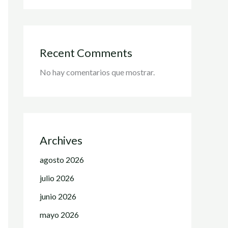
Recent Comments
No hay comentarios que mostrar.
Archives
agosto 2026
julio 2026
junio 2026
mayo 2026