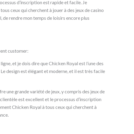
rocessus d’inscription est rapide et facile. Je
us ceux qui cherchent à jouer à des jeux de casino
l, de rendre mon temps de loisirs encore plus
rent customer:
ligne, et je dois dire que Chicken Royal est l’une des
. Le design est élégant et moderne, et il est très facile
ffre une grande variété de jeux, y compris des jeux de
clientèle est excellent et le processus d’inscription
ement Chicken Royal à tous ceux qui cherchent à
ance.