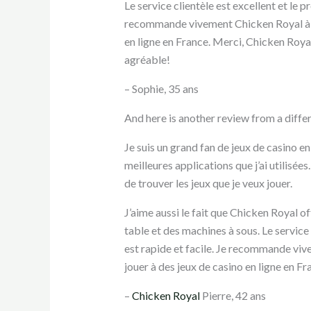
Le service clientèle est excellent et le p
recommande vivement Chicken Royal à to
en ligne en France. Merci, Chicken Roya
agréable!
– Sophie, 35 ans
And here is another review from a diffe
Je suis un grand fan de jeux de casino en 
meilleures applications que j’ai utilisées
de trouver les jeux que je veux jouer.
J’aime aussi le fait que Chicken Royal o
table et des machines à sous. Le service 
est rapide et facile. Je recommande viv
jouer à des jeux de casino en ligne en Fr
–
Chicken Royal
Pierre, 42 ans