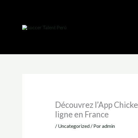
Ir
al
contenido
Découvrez l’App Chicken
ligne en France
/
Uncategorized
/ Por
admin