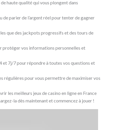
 de haute qualité qui vous plongent dans
u de parier de l’argent réel pour tenter de gagner
lles que des jackpots progressifs et des tours de
r protéger vos informations personnelles et
4 et 7j/7 pour répondre à toutes vos questions et
les régulières pour vous permettre de maximiser vos
r les meilleurs jeux de casino en ligne en France
chargez-la dès maintenant et commencez à jouer !