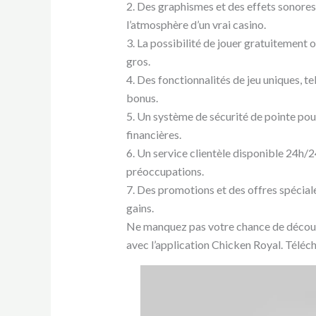
2. Des graphismes et des effets sonores
l’atmosphère d’un vrai casino.
3. La possibilité de jouer gratuitement o
gros.
4. Des fonctionnalités de jeu uniques, te
bonus.
5. Un système de sécurité de pointe pou
financières.
6. Un service clientèle disponible 24h/2
préoccupations.
7. Des promotions et des offres spécia
gains.
Ne manquez pas votre chance de découvri
avec l’application Chicken Royal. Télé