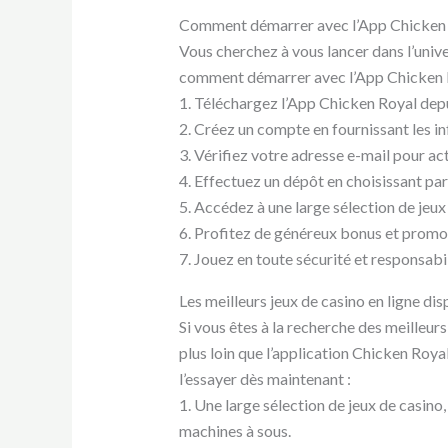
Comment démarrer avec l’App Chicken Ro
Vous cherchez à vous lancer dans l’univ
comment démarrer avec l’App Chicken Ro
1. Téléchargez l’App Chicken Royal depu
2. Créez un compte en fournissant les 
3. Vérifiez votre adresse e-mail pour ac
4. Effectuez un dépôt en choisissant pa
5. Accédez à une large sélection de jeux 
6. Profitez de généreux bonus et promot
7. Jouez en toute sécurité et responsabil
Les meilleurs jeux de casino en ligne di
Si vous êtes à la recherche des meilleurs
plus loin que l’application Chicken Royal
l’essayer dès maintenant :
1. Une large sélection de jeux de casino, 
machines à sous.