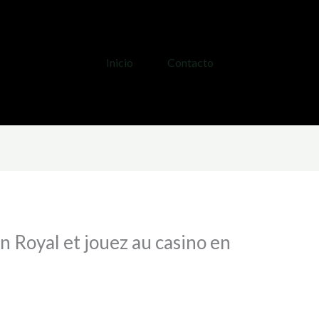
Inicio
Contacto
 Royal et jouez au casino en