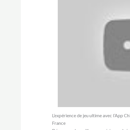
L’expérience de jeu ultime avec l’App Ch
France