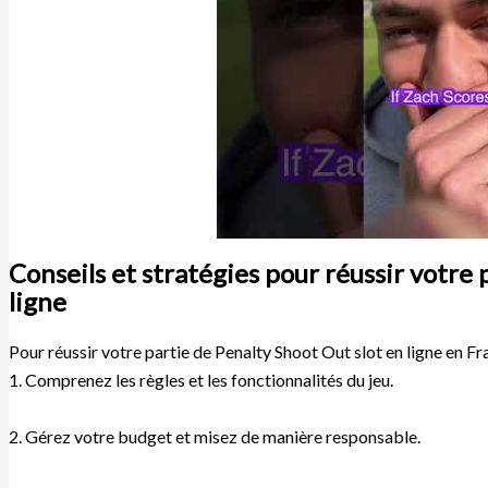
Conseils et stratégies pour réussir votre 
ligne
Pour réussir votre partie de Penalty Shoot Out slot en ligne en Fra
1. Comprenez les règles et les fonctionnalités du jeu.
2. Gérez votre budget et misez de manière responsable.