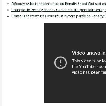
Découvrez les fonctionnalités du Penalty Shoot Out slot e
Pourquoi le Penalty Shoot Out slot est-il si populaire en lig
Conseils et stratégies pour réussir votre partie de Penalty 