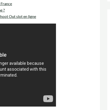
n France
ne ?
Shoot Out slot en ligne