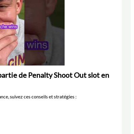
partie de Penalty Shoot Out slot en
nce, suivez ces conseils et stratégies :