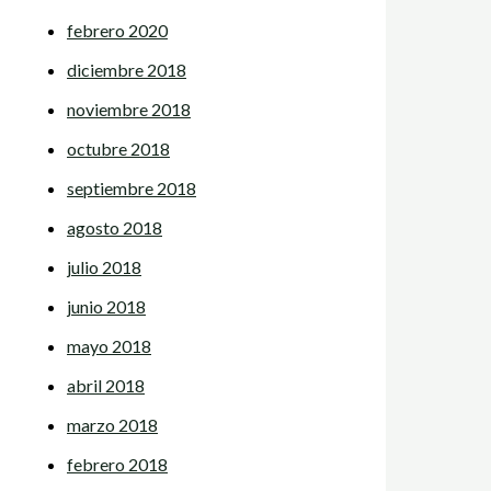
febrero 2020
diciembre 2018
noviembre 2018
octubre 2018
septiembre 2018
agosto 2018
julio 2018
junio 2018
mayo 2018
abril 2018
marzo 2018
febrero 2018