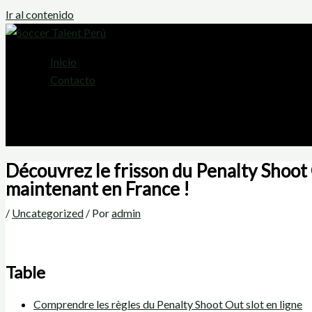
Ir al contenido
Inicio
Contacto
Découvrez le frisson du Penalty Shoot O
maintenant en France !
/
Uncategorized
/ Por
admin
Table
Comprendre les règles du Penalty Shoot Out slot en ligne