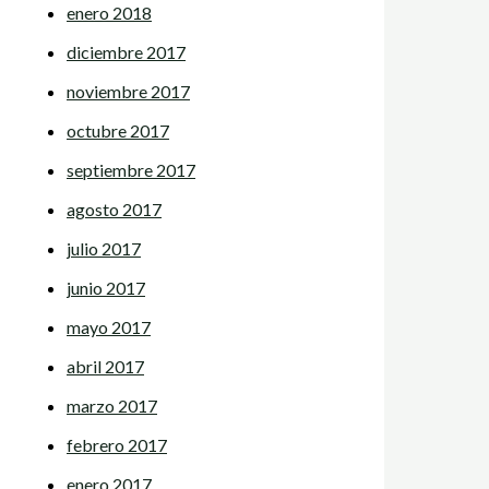
enero 2018
diciembre 2017
noviembre 2017
octubre 2017
septiembre 2017
agosto 2017
julio 2017
junio 2017
mayo 2017
abril 2017
marzo 2017
febrero 2017
enero 2017