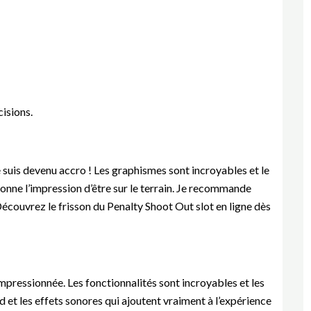
isions.
e suis devenu accro ! Les graphismes sont incroyables et le
 donne l’impression d’être sur le terrain. Je recommande
Découvrez le frisson du Penalty Shoot Out slot en ligne dès
 impressionnée. Les fonctionnalités sont incroyables et les
et les effets sonores qui ajoutent vraiment à l’expérience