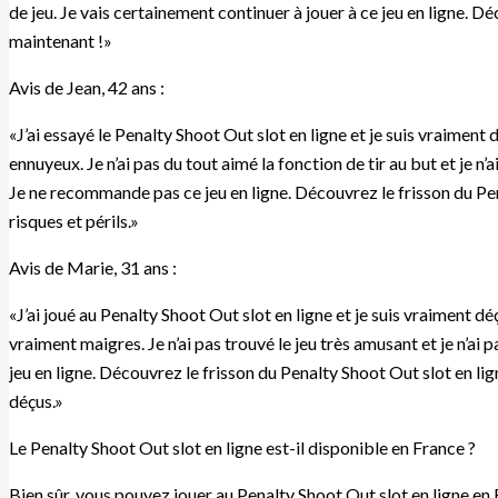
de jeu. Je vais certainement continuer à jouer à ce jeu en ligne. D
maintenant !»
Avis de Jean, 42 ans :
«J’ai essayé le Penalty Shoot Out slot en ligne et je suis vraimen
ennuyeux. Je n’ai pas du tout aimé la fonction de tir au but et je n’a
Je ne recommande pas ce jeu en ligne. Découvrez le frisson du Pen
risques et périls.»
Avis de Marie, 31 ans :
«J’ai joué au Penalty Shoot Out slot en ligne et je suis vraiment dé
vraiment maigres. Je n’ai pas trouvé le jeu très amusant et je n’ai
jeu en ligne. Découvrez le frisson du Penalty Shoot Out slot en li
déçus.»
Le Penalty Shoot Out slot en ligne est-il disponible en France ?
Bien sûr, vous pouvez jouer au Penalty Shoot Out slot en ligne en