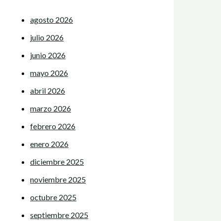
agosto 2026
julio 2026
junio 2026
mayo 2026
abril 2026
marzo 2026
febrero 2026
enero 2026
diciembre 2025
noviembre 2025
octubre 2025
septiembre 2025