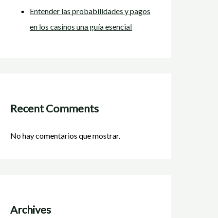
Entender las probabilidades y pagos
en los casinos una guía esencial
Recent Comments
No hay comentarios que mostrar.
Archives