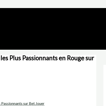
 les Plus Passionnants en Rouge sur
s Passionnants sur Bet Jouer