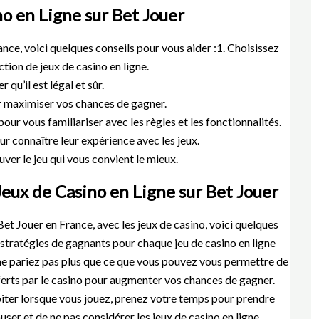
o en Ligne sur Bet Jouer
rance, voici quelques conseils pour vous aider :1. Choisissez
tion de jeux de casino en ligne.
 qu’il est légal et sûr.
ur maximiser vos chances de gagner.
our vous familiariser avec les règles et les fonctionnalités.
ur connaître leur expérience avec les jeux.
ver le jeu qui vous convient le mieux.
Jeux de Casino en Ligne sur Bet Jouer
Bet Jouer en France, avec les jeux de casino, voici quelques
s stratégies de gagnants pour chaque jeu de casino en ligne
e pariez pas plus que ce que vous pouvez vous permettre de
erts par le casino pour augmenter vos chances de gagner.
piter lorsque vous jouez, prenez votre temps pour prendre
ser et de ne pas considérer les jeux de casino en ligne