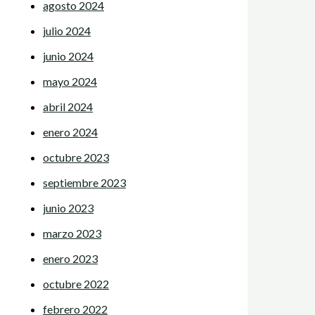
agosto 2024
julio 2024
junio 2024
mayo 2024
abril 2024
enero 2024
octubre 2023
septiembre 2023
junio 2023
marzo 2023
enero 2023
octubre 2022
febrero 2022