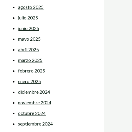
agosto 2025
julio 2025
junio 2025
mayo 2025
abril 2025
marzo 2025
febrero 2025
enero 2025
diciembre 2024
noviembre 2024
octubre 2024
septiembre 2024