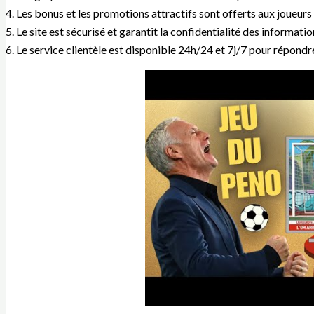
4. Les bonus et les promotions attractifs sont offerts aux joueur
5. Le site est sécurisé et garantit la confidentialité des informati
6. Le service clientèle est disponible 24h/24 et 7j/7 pour répondr