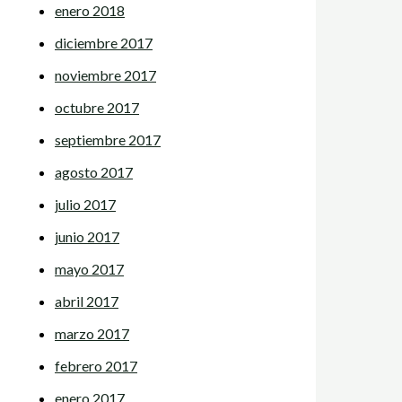
enero 2018
diciembre 2017
noviembre 2017
octubre 2017
septiembre 2017
agosto 2017
julio 2017
junio 2017
mayo 2017
abril 2017
marzo 2017
febrero 2017
enero 2017