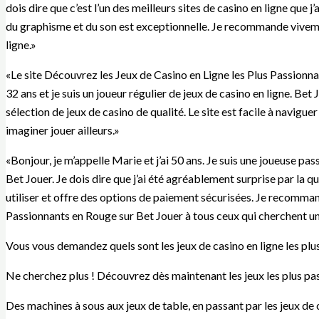
dois dire que c’est l’un des meilleurs sites de casino en ligne que j’a
du graphisme et du son est exceptionnelle. Je recommande viveme
ligne.»
«Le site Découvrez les Jeux de Casino en Ligne les Plus Passionn
32 ans et je suis un joueur régulier de jeux de casino en ligne. Be
sélection de jeux de casino de qualité. Le site est facile à navigue
imaginer jouer ailleurs.»
«Bonjour, je m’appelle Marie et j’ai 50 ans. Je suis une joueuse pa
Bet Jouer. Je dois dire que j’ai été agréablement surprise par la qua
utiliser et offre des options de paiement sécurisées. Je recomma
Passionnants en Rouge sur Bet Jouer à tous ceux qui cherchent un
Vous vous demandez quels sont les jeux de casino en ligne les plu
Ne cherchez plus ! Découvrez dès maintenant les jeux les plus pa
Des machines à sous aux jeux de table, en passant par les jeux de