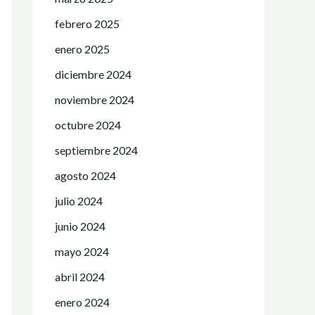
febrero 2025
enero 2025
diciembre 2024
noviembre 2024
octubre 2024
septiembre 2024
agosto 2024
julio 2024
junio 2024
mayo 2024
abril 2024
enero 2024