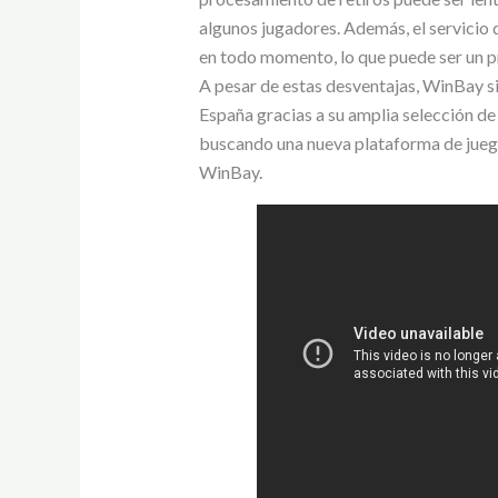
algunos jugadores. Además, el servicio d
en todo momento, lo que puede ser un p
A pesar de estas desventajas, WinBay s
España gracias a su amplia selección de
buscando una nueva plataforma de juego 
WinBay.