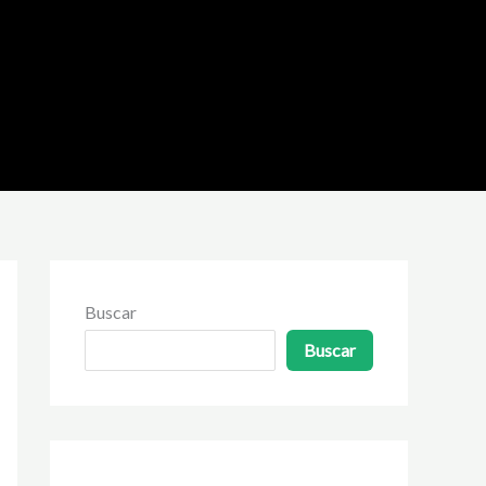
Buscar
Buscar