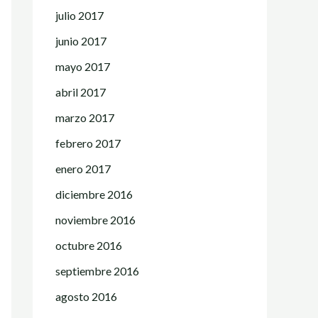
julio 2017
junio 2017
mayo 2017
abril 2017
marzo 2017
febrero 2017
enero 2017
diciembre 2016
noviembre 2016
octubre 2016
septiembre 2016
agosto 2016