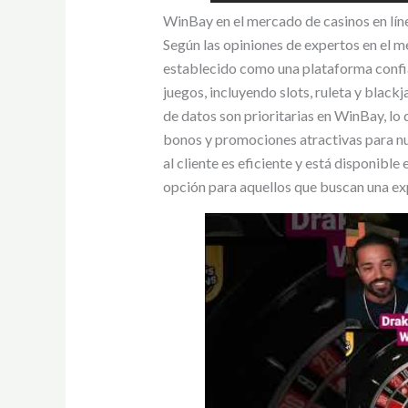
WinBay en el mercado de casinos en lín
Según las opiniones de expertos en el m
establecido como una plataforma confia
juegos, incluyendo slots, ruleta y blackj
de datos son prioritarias en WinBay, lo
bonos y promociones atractivas para nue
al cliente es eficiente y está disponibl
opción para aquellos que buscan una exp