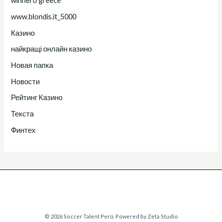
winhero greece
www.blondis.it_5000
Казино
найкращі онлайн казино
Новая папка
Новости
Рейтинг Казино
Текста
Финтех
© 2026 Soccer Talent Perú. Powered by Zeta Studio