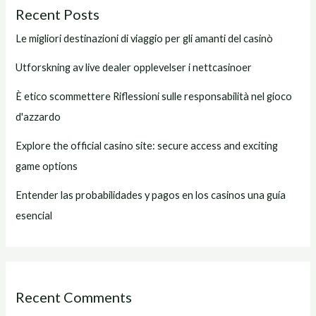
Recent Posts
Le migliori destinazioni di viaggio per gli amanti del casinò
Utforskning av live dealer opplevelser i nettcasinoer
È etico scommettere Riflessioni sulle responsabilità nel gioco
d'azzardo
Explore the official casino site: secure access and exciting
game options
Entender las probabilidades y pagos en los casinos una guía
esencial
Recent Comments