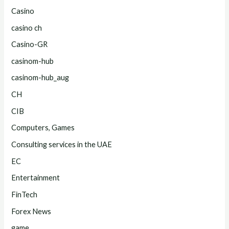
Casino
casino ch
Casino-GR
casinom-hub
casinom-hub_aug
CH
CIB
Computers, Games
Consulting services in the UAE
EC
Entertainment
FinTech
Forex News
game