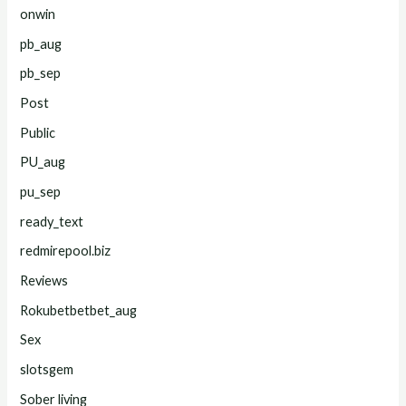
onwin
pb_aug
pb_sep
Post
Public
PU_aug
pu_sep
ready_text
redmirepool.biz
Reviews
Rokubetbetbet_aug
Sex
slotsgem
Sober living