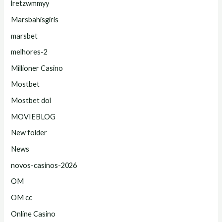
lretzwmmyy
Marsbahisgiris
marsbet
melhores-2
Millioner Casino
Mostbet
Mostbet dol
MOVIEBLOG
New folder
News
novos-casinos-2026
OM
OM cc
Online Casino