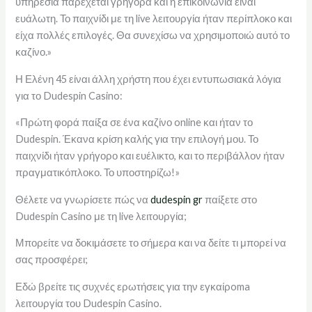
υπηρεσία παρέχεται γρήγορα και η επικοινωνία είναι
ευάλωτη. Το παιχνίδι με τη live λειτουργία ήταν περίπλοκο και
είχα πολλές επιλογές. Θα συνεχίσω να χρησιμοποιώ αυτό το
καζίνο.»
Η Ελένη 45 είναι άλλη χρήστη που έχει εντυπωσιακά λόγια
για το Dudespin Casino:
«Πρώτη φορά παίξα σε ένα καζίνο online και ήταν το
Dudespin. Έκανα κρίση καλής για την επιλογή μου. Το
παιχνίδι ήταν γρήγορο και ευέλικτο, και το περιβάλλον ήταν
πραγματικόπλοκο. Το υποστηρίζω!»
Θέλετε να γνωρίσετε πώς να
dudespin gr
παίξετε στο
Dudespin Casino με τη live λειτουργία;
Μπορείτε να δοκιμάσετε το σήμερα και να δείτε τι μπορεί να
σας προσφέρει;
Εδώ βρείτε τις συχνές ερωτήσεις για την εγκαίρoma
λειτουργία του Dudespin Casino.