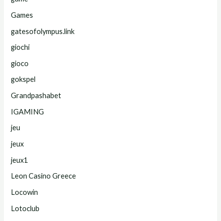
Games
gatesofolympus.link
giochi
gioco
gokspel
Grandpashabet
IGAMING
jeu
jeux
jeux1
Leon Casino Greece
Locowin
Lotoclub