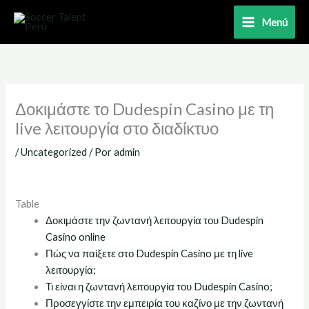
Ir
Menú
al
contenido
Δοκιμάστε το Dudespin Casino με τη
live λειτουργία στο διαδίκτυο
/
Uncategorized
/ Por
admin
Table
Δοκιμάστε την ζωντανή λειτουργία του Dudespin
Casino online
Πώς να παίξετε στο Dudespin Casino με τη live
λειτουργία;
Τι είναι η ζωντανή λειτουργία του Dudespin Casino;
Προσεγγίστε την εμπειρία του καζίνο με την ζωντανή