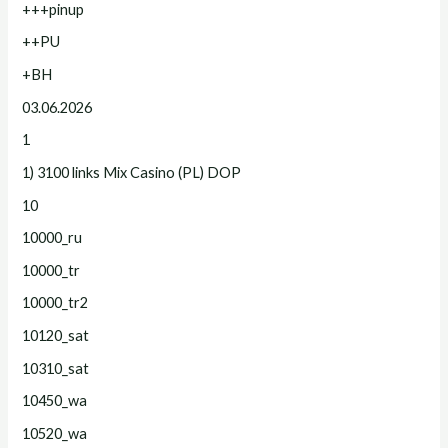
+++pinup
++PU
+BH
03.06.2026
1
1) 3100 links Mix Casino (PL) DOP
10
10000_ru
10000_tr
10000_tr2
10120_sat
10310_sat
10450_wa
10520_wa