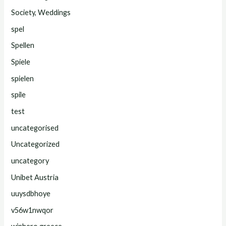
Society, Weddings
spel
Spellen
Spiele
spielen
spile
test
uncategorised
Uncategorized
uncategory
Unibet Austria
uuysdbhoye
v56w1nwqor