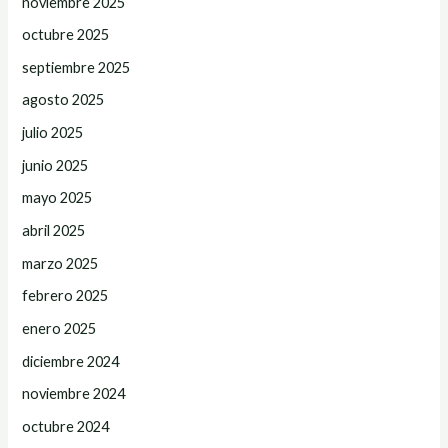
noviembre 2025
octubre 2025
septiembre 2025
agosto 2025
julio 2025
junio 2025
mayo 2025
abril 2025
marzo 2025
febrero 2025
enero 2025
diciembre 2024
noviembre 2024
octubre 2024