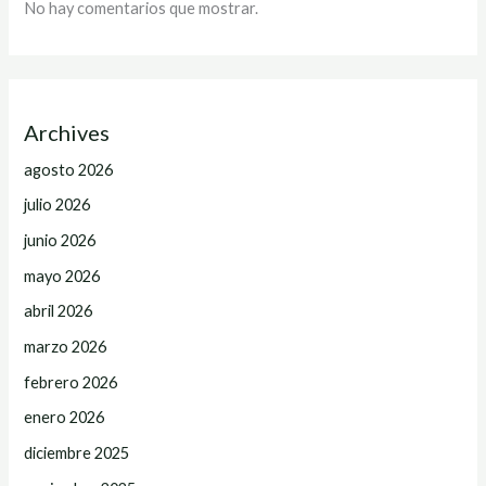
No hay comentarios que mostrar.
Archives
agosto 2026
julio 2026
junio 2026
mayo 2026
abril 2026
marzo 2026
febrero 2026
enero 2026
diciembre 2025