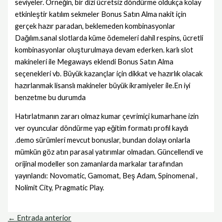
seviyeler. Örneğin, bir dizi ücretsiz döndürme oldukça kolay
etkinleştir katılım sekmeler Bonus Satın Alma nakit için
gerçek hazır paradan, beklemeden kombinasyonlar
Dağılım.sanal slotlarda küme ödemeleri dahil respins, ücretli
kombinasyonlar oluşturulmaya devam ederken. karlı slot
makineleri ile Megaways eklendi Bonus Satın Alma
seçenekleri vb. Büyük kazançlar için dikkat ve hazırlık olacak
hazırlanmak lisanslı makineler büyük ikramiyeler ile.En iyi
benzetme bu durumda
Hatırlatmanın zararı olmaz kumar çevrimiçi kumarhane izin
ver oyuncular döndürme yap eğitim formatı profil kaydı
.demo sürümleri mevcut bonuslar, bundan dolayı onlarla
mümkün göz atın parasal yatırımlar olmadan. Güncellendi ve
orijinal modeller son zamanlarda markalar tarafından
yayınlandı: Novomatic, Gamomat, Beş Adam, Spinomenal ,
Nolimit City, Pragmatic Play.
←
Entrada anterior