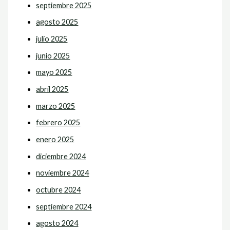
septiembre 2025
agosto 2025
julio 2025
junio 2025
mayo 2025
abril 2025
marzo 2025
febrero 2025
enero 2025
diciembre 2024
noviembre 2024
octubre 2024
septiembre 2024
agosto 2024