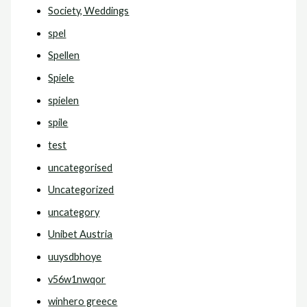
Society, Weddings
spel
Spellen
Spiele
spielen
spile
test
uncategorised
Uncategorized
uncategory
Unibet Austria
uuysdbhoye
v56w1nwqor
winhero greece