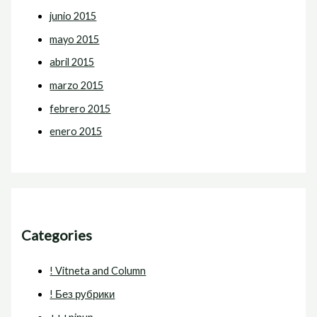
junio 2015
mayo 2015
abril 2015
marzo 2015
febrero 2015
enero 2015
Categories
! Vitneta and Column
! Без рубрики