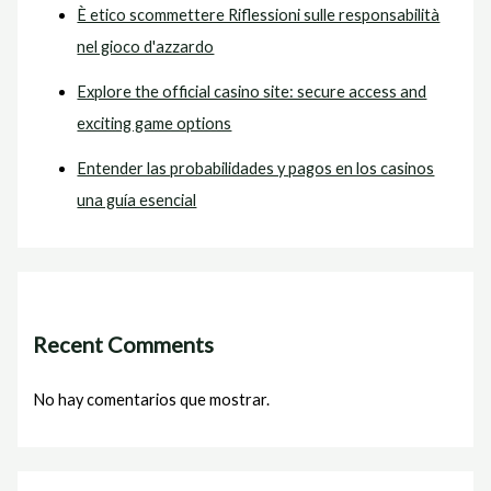
È etico scommettere Riflessioni sulle responsabilità
nel gioco d'azzardo
Explore the official casino site: secure access and
exciting game options
Entender las probabilidades y pagos en los casinos
una guía esencial
Recent Comments
No hay comentarios que mostrar.