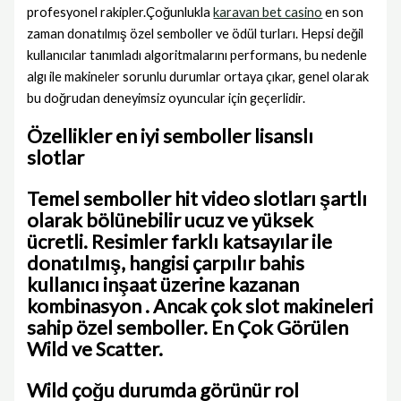
profesyonel rakipler.Çoğunlukla
karavan bet casino
en son
zaman donatılmış özel semboller ve ödül turları. Hepsi değil
kullanıcılar tanımladı algoritmalarını performans, bu nedenle
algı ile makineler sorunlu durumlar ortaya çıkar, genel olarak
bu doğrudan deneyimsiz oyuncular için geçerlidir.
Özellikler en iyi semboller lisanslı
slotlar
Temel semboller hit video slotları şartlı
olarak bölünebilir ucuz ve yüksek
ücretli. Resimler farklı katsayılar ile
donatılmış, hangisi çarpılır bahis
kullanıcı inşaat üzerine kazanan
kombinasyon . Ancak çok slot makineleri
sahip özel semboller. En Çok Görülen
Wild ve Scatter.
Wild çoğu durumda görünür rol