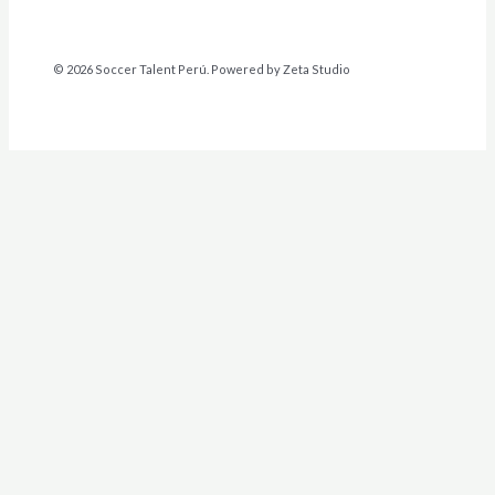
© 2026 Soccer Talent Perú. Powered by Zeta Studio