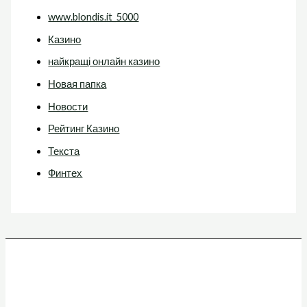
www.blondis.it_5000
Казино
найкращі онлайн казино
Новая папка
Новости
Рейтинг Казино
Текста
Финтех