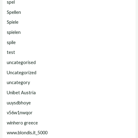
spel
Spellen
Spiele
spielen
spile
test
uncategorised
Uncategorized
uncategory
Unibet Austria
uuysdbhoye
v56w1nwqor
winhero greece
www.blondis.it_5000