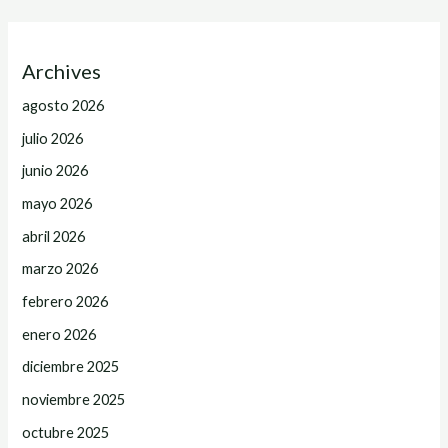
Archives
agosto 2026
julio 2026
junio 2026
mayo 2026
abril 2026
marzo 2026
febrero 2026
enero 2026
diciembre 2025
noviembre 2025
octubre 2025