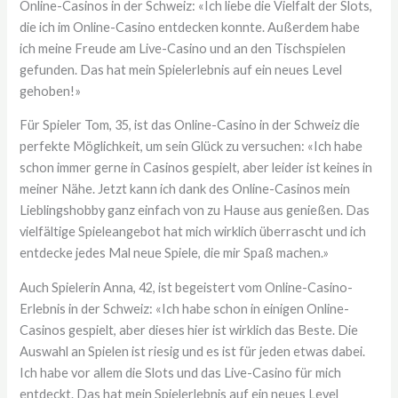
Online-Casinos in der Schweiz: «Ich liebe die Vielfalt der Slots,
die ich im Online-Casino entdecken konnte. Außerdem habe
ich meine Freude am Live-Casino und an den Tischspielen
gefunden. Das hat mein Spielerlebnis auf ein neues Level
gehoben!»
Für Spieler Tom, 35, ist das Online-Casino in der Schweiz die
perfekte Möglichkeit, um sein Glück zu versuchen: «Ich habe
schon immer gerne in Casinos gespielt, aber leider ist keines in
meiner Nähe. Jetzt kann ich dank des Online-Casinos mein
Lieblingshobby ganz einfach von zu Hause aus genießen. Das
vielfältige Spieleangebot hat mich wirklich überrascht und ich
entdecke jedes Mal neue Spiele, die mir Spaß machen.»
Auch Spielerin Anna, 42, ist begeistert vom Online-Casino-
Erlebnis in der Schweiz: «Ich habe schon in einigen Online-
Casinos gespielt, aber dieses hier ist wirklich das Beste. Die
Auswahl an Spielen ist riesig und es ist für jeden etwas dabei.
Ich habe vor allem die Slots und das Live-Casino für mich
entdeckt. Das hat mein Spielerlebnis auf ein neues Level