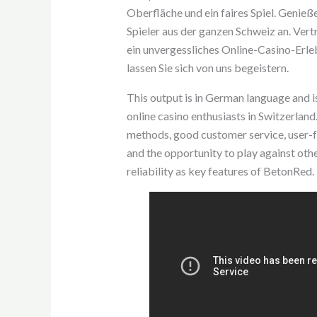
Oberfläche und ein faires Spiel. Genie
Spieler aus der ganzen Schweiz an. Vert
ein unvergessliches Online-Casino-Erle
lassen Sie sich von uns begeistern.
This output is in German language and 
online casino enthusiasts in Switzerland
methods, good customer service, user-fri
and the opportunity to play against othe
reliability as key features of BetonRed.