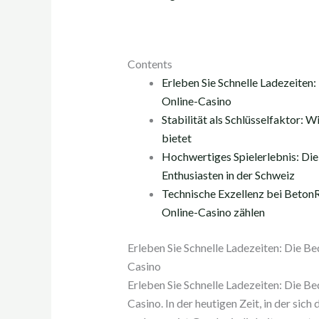
Contents
Erleben Sie Schnelle Ladezeite
Online-Casino
Stabilität als Schlüsselfaktor: 
bietet
Hochwertiges Spielerlebnis: Die
Enthusiasten in der Schweiz
Technische Exzellenz bei BetonRe
Online-Casino zählen
Erleben Sie Schnelle Ladezeiten: Die 
Casino
Erleben Sie Schnelle Ladezeiten: Die 
Casino. In der heutigen Zeit, in der si