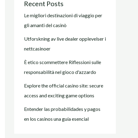
Recent Posts
Le migliori destinazioni di viaggio per
gli amanti del casinò
Utforskning av live dealer opplevelser i
nettcasinoer
È etico scommettere Riflessioni sulle
responsabilità nel gioco d'azzardo
Explore the official casino site: secure
access and exciting game options
Entender las probabilidades y pagos
en los casinos una guía esencial