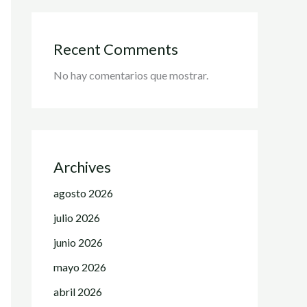
Recent Comments
No hay comentarios que mostrar.
Archives
agosto 2026
julio 2026
junio 2026
mayo 2026
abril 2026