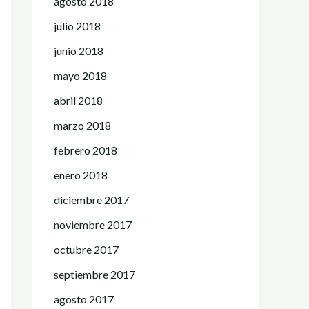
agosto 2018
julio 2018
junio 2018
mayo 2018
abril 2018
marzo 2018
febrero 2018
enero 2018
diciembre 2017
noviembre 2017
octubre 2017
septiembre 2017
agosto 2017