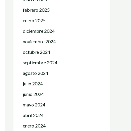
febrero 2025
enero 2025
diciembre 2024
noviembre 2024
octubre 2024
septiembre 2024
agosto 2024
julio 2024
junio 2024
mayo 2024
abril 2024
enero 2024