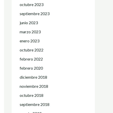
octubre 2023
septiembre 2023
junio 2023
marzo 2023
enero 2023
octubre 2022
febrero 2022
febrero 2020
diciembre 2018
noviembre 2018
octubre 2018
septiembre 2018