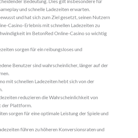
scheidender Bedeutung. Dies gilt insbesondere für
Gameplay und schnelle Ladezeiten erwarten.
ewusst und hat sich zum Ziel gesetzt, seinen Nutzern
line-Casino-Erlebnis mit schnellen Ladezeiten zu
chwindigkeit im BetonRed Online-Casino so wichtig
ezeiten sorgen für ein reibungsloses und
dene Benutzer sind wahrscheinlicher, länger auf der
men.
no mit schnellen Ladezeiten hebt sich von der
n.
adezeiten reduzieren die Wahrscheinlichkeit von
 der Plattform.
iten sorgen für eine optimale Leistung der Spiele und
adezeiten führen zu höheren Konversionsraten und