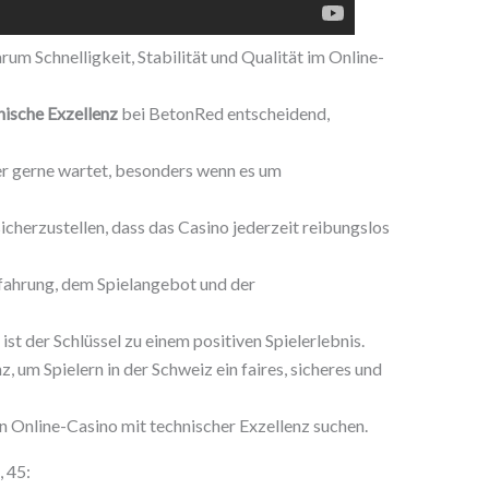
m Schnelligkeit, Stabilität und Qualität im Online-
ische Exzellenz
bei BetonRed entscheidend,
eler gerne wartet, besonders wenn es um
 sicherzustellen, dass das Casino jederzeit reibungslos
rfahrung, dem Spielangebot und der
ist der Schlüssel zu einem positiven Spielerlebnis.
 um Spielern in der Schweiz ein faires, sicheres und
n Online-Casino mit technischer Exzellenz suchen.
, 45: