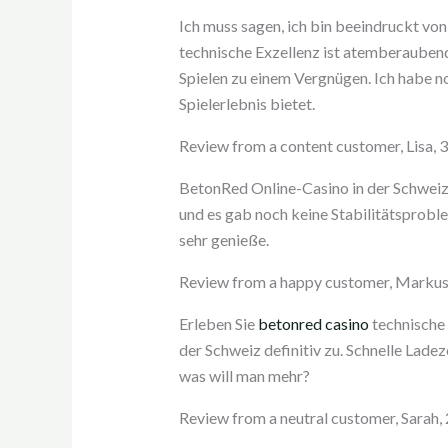
Ich muss sagen, ich bin beeindruckt vo
technische Exzellenz ist atemberaubend
Spielen zu einem Vergnügen. Ich habe no
Spielerlebnis bietet.
Review from a content customer, Lisa, 3
BetonRed Online-Casino in der Schweiz is
und es gab noch keine Stabilitätsproblem
sehr genieße.
Review from a happy customer, Markus,
Erleben Sie
betonred casino
technische 
der Schweiz definitiv zu. Schnelle Ladez
was will man mehr?
Review from a neutral customer, Sarah, 