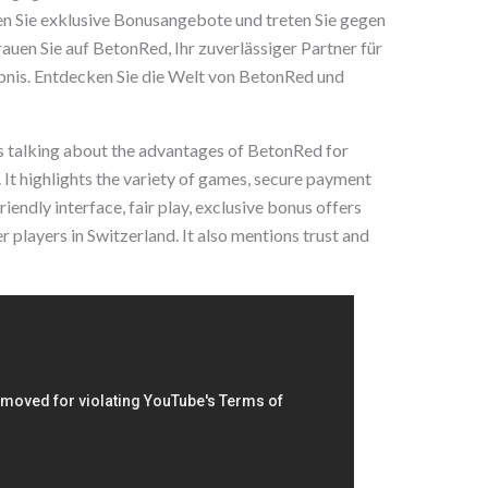
ßen Sie exklusive Bonusangebote und treten Sie gegen
rauen Sie auf BetonRed, Ihr zuverlässiger Partner für
bnis. Entdecken Sie die Welt von BetonRed und
is talking about the advantages of BetonRed for
. It highlights the variety of games, secure payment
endly interface, fair play, exclusive bonus offers
r players in Switzerland. It also mentions trust and