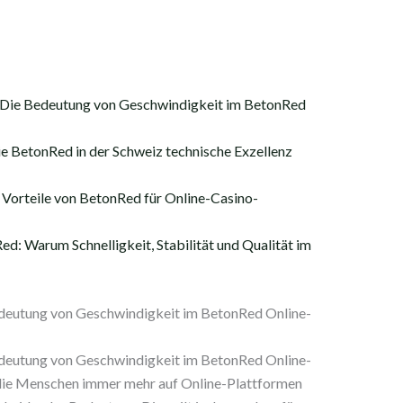
n: Die Bedeutung von Geschwindigkeit im BetonRed
Wie BetonRed in der Schweiz technische Exzellenz
 Vorteile von BetonRed für Online-Casino-
d: Warum Schnelligkeit, Stabilität und Qualität im
Bedeutung von Geschwindigkeit im BetonRed Online-
Bedeutung von Geschwindigkeit im BetonRed Online-
ch die Menschen immer mehr auf Online-Plattformen