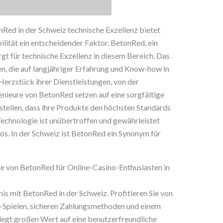
onRed in der Schweiz technische Exzellenz bietet
ilität ein entscheidender Faktor. BetonRed, ein
t für technische Exzellenz in diesem Bereich. Das
, die auf langjähriger Erfahrung und Know-how in
 Herzstück ihrer Dienstleistungen, von der
nieure von BetonRed setzen auf eine sorgfältige
tellen, dass ihre Produkte den höchsten Standards
Technologie ist unübertroffen und gewährleistet
os. In der Schweiz ist BetonRed ein Synonym für
le von BetonRed für Online-Casino-Enthusiasten in
nis mit BetonRed in der Schweiz. Profitieren Sie von
o-Spielen, sicheren Zahlungsmethoden und einem
egt großen Wert auf eine benutzerfreundliche