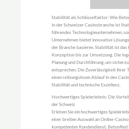
Stabilität als Schlüsselfaktor: Wie Bet
In der Schweizer Casinobranche ist Stab
führendes Technologieunternehmen, sorg
Unternehmen bietet innovative Lösungen
der Branche basieren. Stabilität ist das
Konzeption bis zur Umsetzung. Die Inge
Planung und Durchführung, um sicherzus
entsprechen. Die Zuverlässigkeit ihrer 
einen reibungslosen Ablauf in den Casin
Stabilität und technische Exzellenz.
Hochwertiges Spielerlebnis: Die Vortei
der Schweiz
Erleben Sie ein hochwertiges Spielerleb
einer breiten Auswahl an Online-Casin
kompetenten Kundendienst. BetonRed l