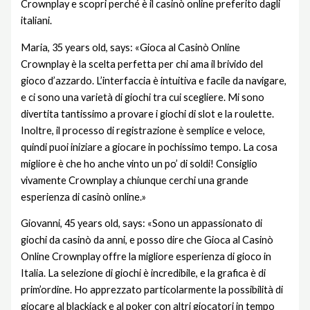
Crownplay e scopri perché è il casinò online preferito dagli
italiani.
Maria, 35 years old, says: «Gioca al Casinò Online
Crownplay è la scelta perfetta per chi ama il brivido del
gioco d’azzardo. L’interfaccia è intuitiva e facile da navigare,
e ci sono una varietà di giochi tra cui scegliere. Mi sono
divertita tantissimo a provare i giochi di slot e la roulette.
Inoltre, il processo di registrazione è semplice e veloce,
quindi puoi iniziare a giocare in pochissimo tempo. La cosa
migliore è che ho anche vinto un po’ di soldi! Consiglio
vivamente Crownplay a chiunque cerchi una grande
esperienza di casinò online.»
Giovanni, 45 years old, says: «Sono un appassionato di
giochi da casinò da anni, e posso dire che Gioca al Casinò
Online Crownplay offre la migliore esperienza di gioco in
Italia. La selezione di giochi è incredibile, e la grafica è di
prim’ordine. Ho apprezzato particolarmente la possibilità di
giocare al blackjack e al poker con altri giocatori in tempo