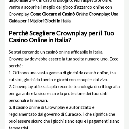
disponibile 24/7, in caso di bisogno. Non aspettate oltre,
venite a scoprire il meglio del gioco d’azzardo online con
Crownplay.
Come Giocare al Casinò Online Crownplay: Una
Guida per i Migliori Giochi in Italia
Perché Scegliere Crownplay per il Tuo
Casino Online in Italia?
Se stai cercando un casinò online affidabile in Italia,
Crownplay dovrebbe essere la tua scelta numero uno. Ecco
perché:
1. Offrono una vasta gamma di giochi da casinò online, tra
cui slot, giochi da tavolo e giochi con croupier dal vivo.
2. Crownplay utilizza la più recente tecnologia di crittografia
per garantire la sicurezza e la protezione dei tuoi dati
personali e finanziari.
3. Il casinò online di Crownplay è autorizzato e
regolamentato dal governo di Curacao, il che significa che
puoi essere sicuro che i giochi siano equi e i pagamenti siano
tempestivi.