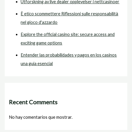
Utforskning av live dealer opplevelser i nettcasinoer
È etico scommettere Riflessioni sulle responsabilità
nel gioco d'azzardo
Explore the official casino site: secure access and
exciting game options
Entender las probabilidades y pagos en los casinos
una guía esencial
Recent Comments
No hay comentarios que mostrar.