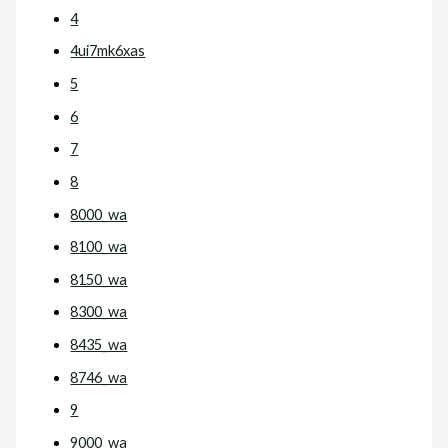
4
4ui7mk6xas
5
6
7
8
8000_wa
8100_wa
8150_wa
8300_wa
8435_wa
8746_wa
9
9000_wa