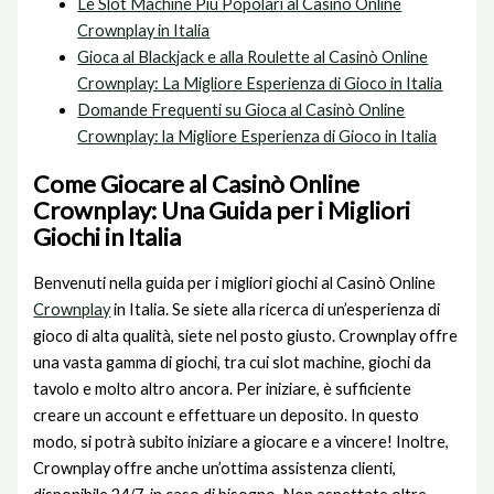
Le Slot Machine Più Popolari al Casinò Online
Crownplay in Italia
Gioca al Blackjack e alla Roulette al Casinò Online
Crownplay: La Migliore Esperienza di Gioco in Italia
Domande Frequenti su Gioca al Casinò Online
Crownplay: la Migliore Esperienza di Gioco in Italia
Come Giocare al Casinò Online
Crownplay: Una Guida per i Migliori
Giochi in Italia
Benvenuti nella guida per i migliori giochi al Casinò Online
Crownplay
in Italia. Se siete alla ricerca di un’esperienza di
gioco di alta qualità, siete nel posto giusto. Crownplay offre
una vasta gamma di giochi, tra cui slot machine, giochi da
tavolo e molto altro ancora. Per iniziare, è sufficiente
creare un account e effettuare un deposito. In questo
modo, si potrà subito iniziare a giocare e a vincere! Inoltre,
Crownplay offre anche un’ottima assistenza clienti,