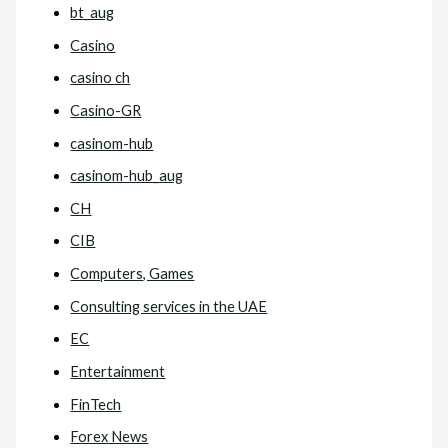
bt_aug
Casino
casino ch
Casino-GR
casinom-hub
casinom-hub_aug
CH
CIB
Computers, Games
Consulting services in the UAE
EC
Entertainment
FinTech
Forex News