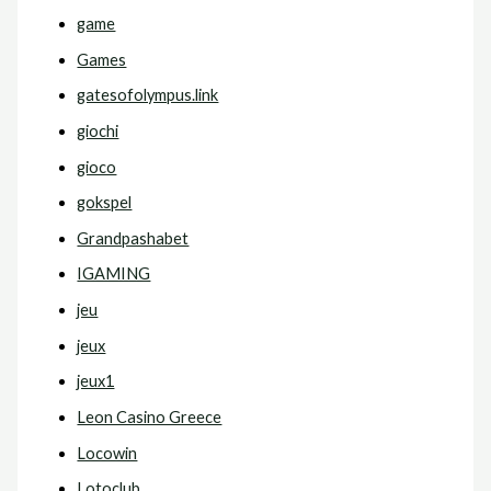
game
Games
gatesofolympus.link
giochi
gioco
gokspel
Grandpashabet
IGAMING
jeu
jeux
jeux1
Leon Casino Greece
Locowin
Lotoclub