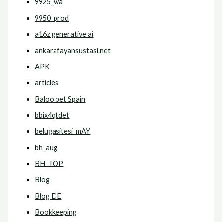
9925_wa
9950_prod
a16z generative ai
ankarafayansustasi.net
APK
articles
Baloo bet Spain
bbix4qtdet
belugasitesi_mAY
bh_aug
BH_TOP
Blog
Blog DE
Bookkeeping