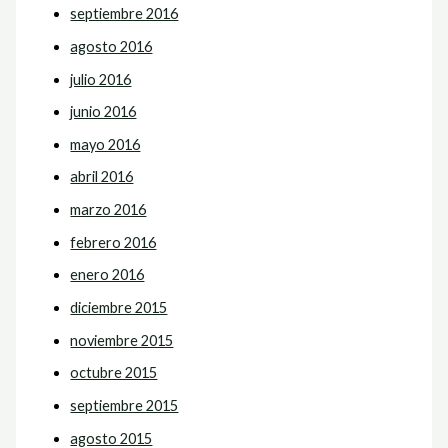
septiembre 2016
agosto 2016
julio 2016
junio 2016
mayo 2016
abril 2016
marzo 2016
febrero 2016
enero 2016
diciembre 2015
noviembre 2015
octubre 2015
septiembre 2015
agosto 2015