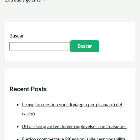
Buscar
Buscar
Recent Posts
Le migliori destinazioni di viaggio per gli amanti del
casinò
Utforskning av live dealer opplevelser i nettcasinoer
È etico scommettere Riflessioni sulle responsabilità