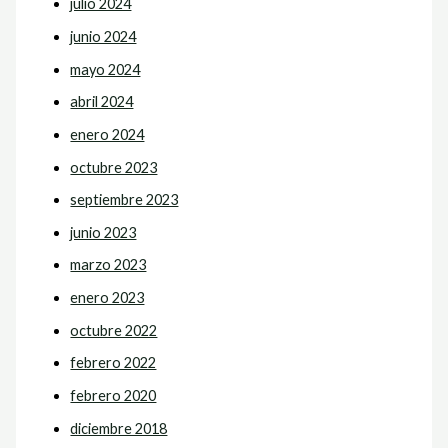
julio 2024
junio 2024
mayo 2024
abril 2024
enero 2024
octubre 2023
septiembre 2023
junio 2023
marzo 2023
enero 2023
octubre 2022
febrero 2022
febrero 2020
diciembre 2018