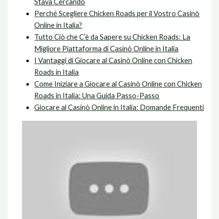
Stava Cercando
Perché Scegliere Chicken Roads per il Vostro Casinò
Online in Italia?
Tutto Ciò che C’è da Sapere su Chicken Roads: La
Migliore Piattaforma di Casinò Online in Italia
I Vantaggi di Giocare al Casinò Online con Chicken
Roads in Italia
Come Iniziare a Giocare al Casinò Online con Chicken
Roads in Italia: Una Guida Passo-Passo
Giocare al Casinò Online in Italia: Domande Frequenti