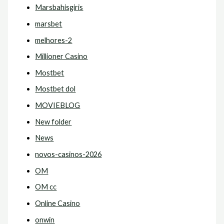
Marsbahisgiris
marsbet
melhores-2
Millioner Casino
Mostbet
Mostbet dol
MOVIEBLOG
New folder
News
novos-casinos-2026
OM
OM cc
Online Casino
onwin