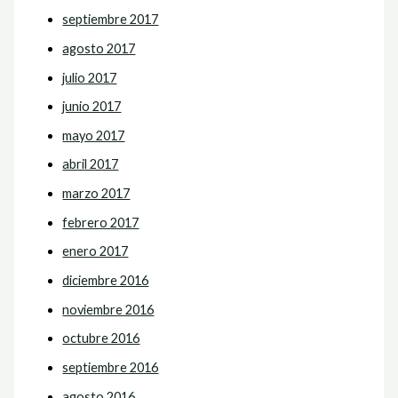
septiembre 2017
agosto 2017
julio 2017
junio 2017
mayo 2017
abril 2017
marzo 2017
febrero 2017
enero 2017
diciembre 2016
noviembre 2016
octubre 2016
septiembre 2016
agosto 2016