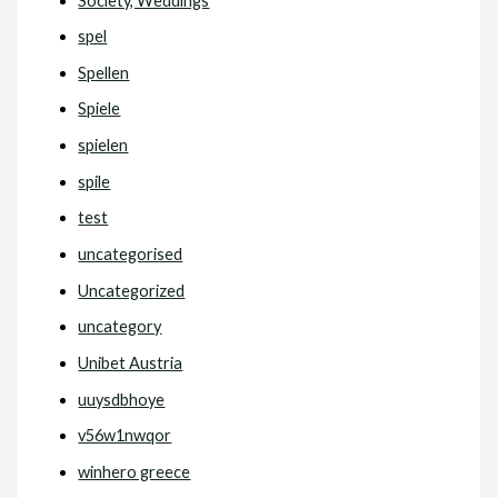
Society, Weddings
spel
Spellen
Spiele
spielen
spile
test
uncategorised
Uncategorized
uncategory
Unibet Austria
uuysdbhoye
v56w1nwqor
winhero greece