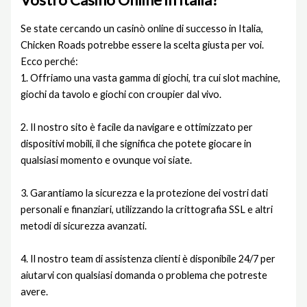
Se state cercando un casinò online di successo in Italia,
Chicken Roads potrebbe essere la scelta giusta per voi.
Ecco perché:
1. Offriamo una vasta gamma di giochi, tra cui slot machine,
giochi da tavolo e giochi con croupier dal vivo.
2. Il nostro sito è facile da navigare e ottimizzato per
dispositivi mobili, il che significa che potete giocare in
qualsiasi momento e ovunque voi siate.
3. Garantiamo la sicurezza e la protezione dei vostri dati
personali e finanziari, utilizzando la crittografia SSL e altri
metodi di sicurezza avanzati.
4. Il nostro team di assistenza clienti è disponibile 24/7 per
aiutarvi con qualsiasi domanda o problema che potreste
avere.