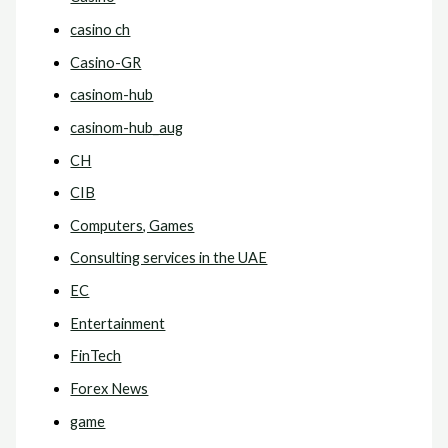
casino ch
Casino-GR
casinom-hub
casinom-hub_aug
CH
CIB
Computers, Games
Consulting services in the UAE
EC
Entertainment
FinTech
Forex News
game