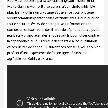
Betify est autorisé par la UK Gambling Commission et la
Malta Gaming Authority, ce qui en fait un choix fiable. De
plus, Betify utilise un cryptage SSL avancé pour protéger
vos informations personnelles et financières. Pour jouer en
toute sécurité, évitez de partager vos informations de
connexion et fixez-vous des limites de dépôt et de temps de
jeu. Betify propose également des outils pour lutter contre
la dépendance au jeu, tels que des tests d’auto-évaluation
et des limites de dépôt. En suivant ces conseils, vous pouvez
profiter d’une expérience de jeu en ligne sécurisée et
agréable sur Betify en France.