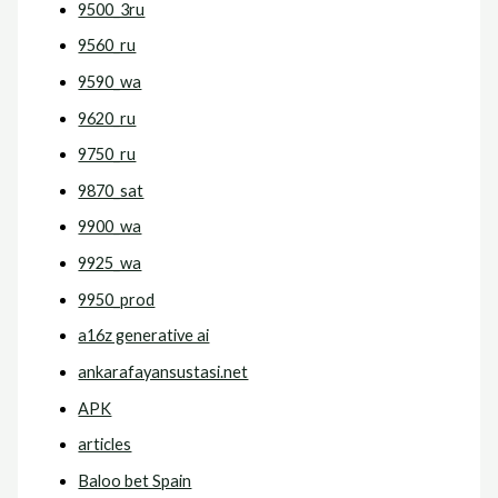
9500_3ru
9560_ru
9590_wa
9620_ru
9750_ru
9870_sat
9900_wa
9925_wa
9950_prod
a16z generative ai
ankarafayansustasi.net
APK
articles
Baloo bet Spain