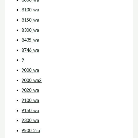
8100_wa
8150_wa
8300_wa
8435_wa
8746_wa
9
9000_wa
9000_wa2
9020_wa
9100_wa
9150_wa
9300_wa
9500_2ru