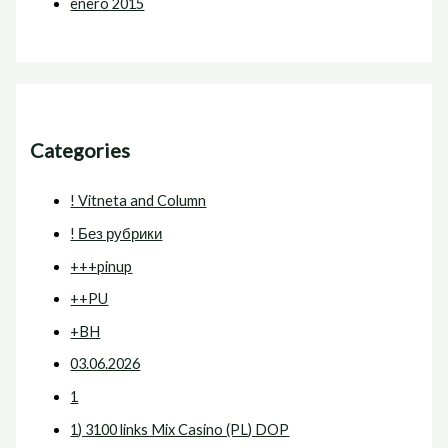
enero 2015
Categories
! Vitneta and Column
! Без рубрики
+++pinup
++PU
+BH
03.06.2026
1
1) 3100 links Mix Casino (PL) DOP