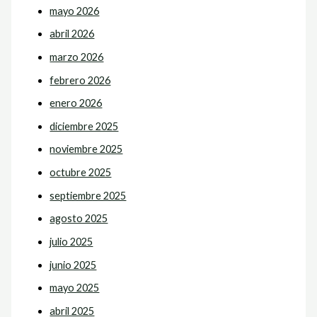
mayo 2026
abril 2026
marzo 2026
febrero 2026
enero 2026
diciembre 2025
noviembre 2025
octubre 2025
septiembre 2025
agosto 2025
julio 2025
junio 2025
mayo 2025
abril 2025