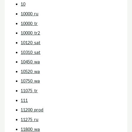
10
10000_ru
10000_tr
10000_tr2
10120_sat
10310_sat
10450_wa
10520_wa
10750_wa
11075_tr
111
11200_prod
11275_ru
11800_wa