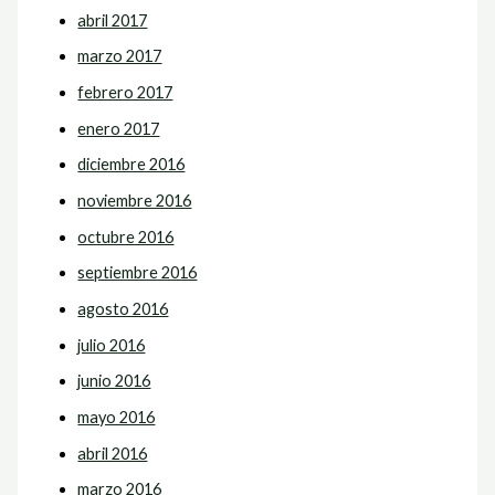
abril 2017
marzo 2017
febrero 2017
enero 2017
diciembre 2016
noviembre 2016
octubre 2016
septiembre 2016
agosto 2016
julio 2016
junio 2016
mayo 2016
abril 2016
marzo 2016