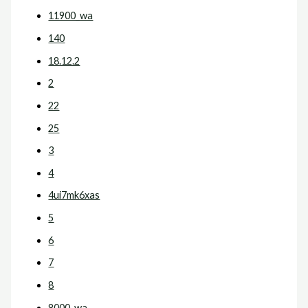
11900_wa
140
18.12.2
2
22
25
3
4
4ui7mk6xas
5
6
7
8
8000_wa