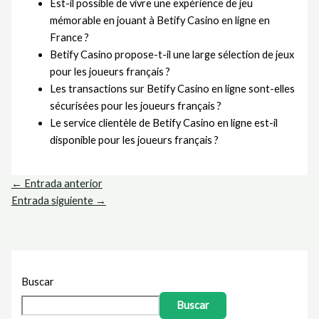
Est-il possible de vivre une expérience de jeu
mémorable en jouant à Betify Casino en ligne en
France ?
Betify Casino propose-t-il une large sélection de jeux
pour les joueurs français ?
Les transactions sur Betify Casino en ligne sont-elles
sécurisées pour les joueurs français ?
Le service clientèle de Betify Casino en ligne est-il
disponible pour les joueurs français ?
←
Entrada anterior
Entrada siguiente
→
Buscar
Buscar