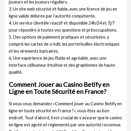
joueurs et les joueurs réguliers.
3. Un site web sécurisé et fiable, avec une licence de jeu en
ligne valide délivrée par l’autorité compétente.
4. Un service clientèle réactif et disponible 24h/24 et 7j/7
pour répondre à toutes vos questions et préoccupations.
5. Des options de paiement pratiques et sécurisées, y
compris les cartes de crédit, les portefeuilles électroniques
et les virements bancaires.
6. Une expérience de jeu fluide et agréable, avec une
interface utilisateur intuitive et des graphismes de haute
qualité.
Comment Jouer au Casino Betify en
Ligne en Toute Sécurité en France?
Si vous vous demandez «Comment jouer au Casino Betify en
ligne en toute sécurité en France ?», vous êtes au bon
endroit. Tout d’abord, il est crucial de s’assurer que le casino
en ligne est agréé et réglementé par une autorité reconnue.