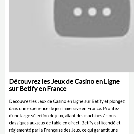
Découvrez les Jeux de Casino en Ligne
sur Betify en France
Découvrez les Jeux de Casino en Ligne sur Betify et plongez
dans une expérience de jeu immersive en France. Profitez
d’une large sélection de jeux, allant des machines à sous
classiques aux jeux de table en direct. Betify est licencié et
réglementé par la Française des Jeux, ce qui garantit une