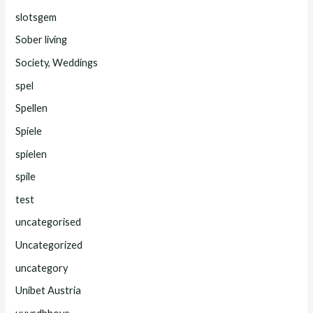
slotsgem
Sober living
Society, Weddings
spel
Spellen
Spiele
spielen
spile
test
uncategorised
Uncategorized
uncategory
Unibet Austria