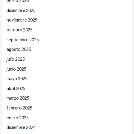
enero 2026
diciembre 2025
noviembre 2025
octubre 2025
septiembre 2025
agosto 2025
julio 2025
junio 2025
mayo 2025
abril 2025
marzo 2025
febrero 2025
enero 2025
diciembre 2024