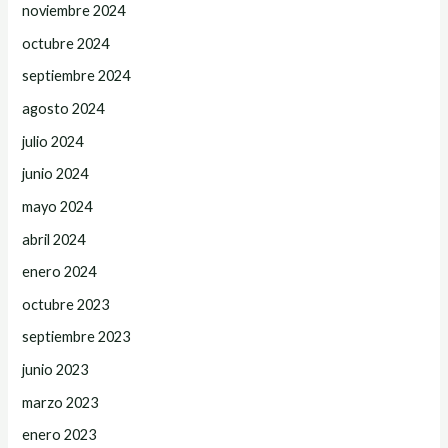
noviembre 2024
octubre 2024
septiembre 2024
agosto 2024
julio 2024
junio 2024
mayo 2024
abril 2024
enero 2024
octubre 2023
septiembre 2023
junio 2023
marzo 2023
enero 2023