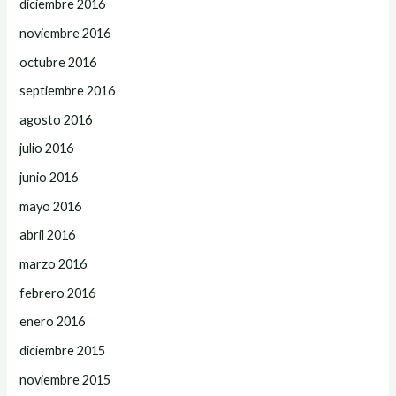
diciembre 2016
noviembre 2016
octubre 2016
septiembre 2016
agosto 2016
julio 2016
junio 2016
mayo 2016
abril 2016
marzo 2016
febrero 2016
enero 2016
diciembre 2015
noviembre 2015