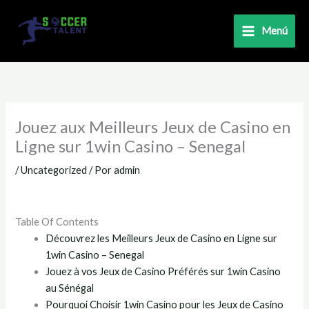
Ir
al
Menú
contenido
Jouez aux Meilleurs Jeux de Casino en
Ligne sur 1win Casino – Senegal
/
Uncategorized
/ Por
admin
Table Of Contents
Découvrez les Meilleurs Jeux de Casino en Ligne sur
1win Casino – Senegal
Jouez à vos Jeux de Casino Préférés sur 1win Casino
au Sénégal
Pourquoi Choisir 1win Casino pour les Jeux de Casino