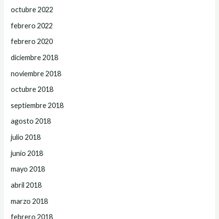
octubre 2022
febrero 2022
febrero 2020
diciembre 2018
noviembre 2018
octubre 2018
septiembre 2018
agosto 2018
julio 2018
junio 2018
mayo 2018
abril 2018
marzo 2018
febrero 2018