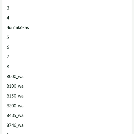
3
4
4ui7mk6xas
5
6
7
8
8000_wa
8100_wa
8150_wa
8300_wa
8435_wa
8746_wa