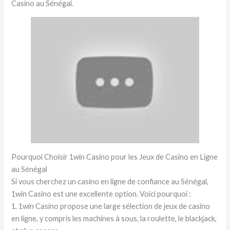
Casino au Sénégal.
Pourquoi Choisir 1win Casino pour les Jeux de Casino en Ligne
au Sénégal
Si vous cherchez un casino en ligne de confiance au Sénégal,
1win Casino est une excellente option. Voici pourquoi :
1. 1win Casino propose une large sélection de jeux de casino
en ligne, y compris les machines à sous, la roulette, le blackjack,