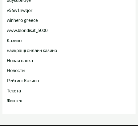
uuysdbhoye
v56w1nwqor
winhero greece
www.blondis.it_5000
Казино
найкращі онлайн казино
Новая папка
Новости
Рейтинг Казино
Текста
Финтех