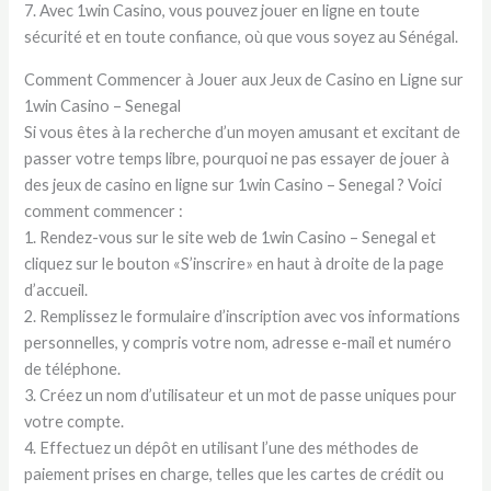
7. Avec 1win Casino, vous pouvez jouer en ligne en toute
sécurité et en toute confiance, où que vous soyez au Sénégal.
Comment Commencer à Jouer aux Jeux de Casino en Ligne sur
1win Casino – Senegal
Si vous êtes à la recherche d’un moyen amusant et excitant de
passer votre temps libre, pourquoi ne pas essayer de jouer à
des jeux de casino en ligne sur 1win Casino – Senegal ? Voici
comment commencer :
1. Rendez-vous sur le site web de 1win Casino – Senegal et
cliquez sur le bouton «S’inscrire» en haut à droite de la page
d’accueil.
2. Remplissez le formulaire d’inscription avec vos informations
personnelles, y compris votre nom, adresse e-mail et numéro
de téléphone.
3. Créez un nom d’utilisateur et un mot de passe uniques pour
votre compte.
4. Effectuez un dépôt en utilisant l’une des méthodes de
paiement prises en charge, telles que les cartes de crédit ou