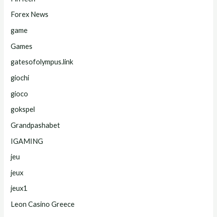
Forex News
game
Games
gatesofolympus.link
giochi
gioco
gokspel
Grandpashabet
IGAMING
jeu
jeux
jeux1
Leon Casino Greece