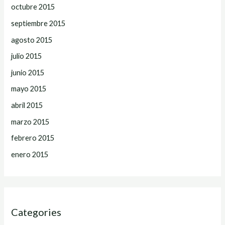
octubre 2015
septiembre 2015
agosto 2015
julio 2015
junio 2015
mayo 2015
abril 2015
marzo 2015
febrero 2015
enero 2015
Categories