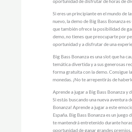
oportunidad de disfrutar de horas de d
Si eres un principiante en el mundo de 
nuevo, la demo de Big Bass Bonanza es u
que también ofrece la posibilidad de g
demo, no tienes que preocuparte por per
oportunidad y a disfrutar de una experi
Big Bass Bonanza es una slot que ha ca
temática divertida y a sus generosas r
forma gratuita con la demo. Consigue 
monedas. ¡No te arrepentirás de haberl
Aprende a jugar a Big Bass Bonanza y d
Si estás buscando una nueva aventura de
Bonanza! Aprende a jugar a este emocio
España. Big Bass Bonanza es un juego d
te mantendrá entretenido durante horas.
oportunidad de ganar grandes premios. 