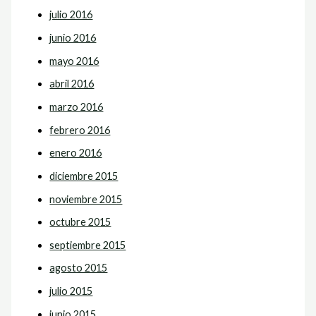
julio 2016
junio 2016
mayo 2016
abril 2016
marzo 2016
febrero 2016
enero 2016
diciembre 2015
noviembre 2015
octubre 2015
septiembre 2015
agosto 2015
julio 2015
junio 2015