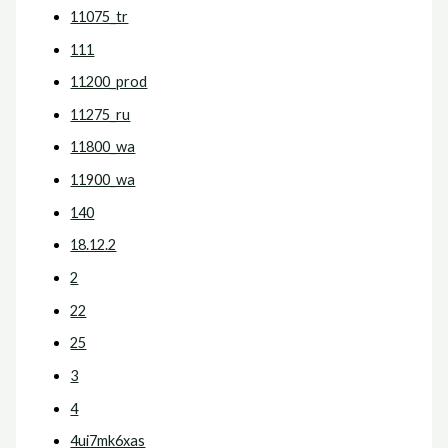
11075_tr
111
11200_prod
11275_ru
11800_wa
11900_wa
140
18.12.2
2
22
25
3
4
4ui7mk6xas