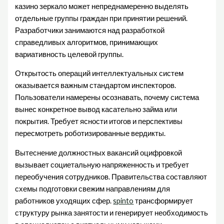
казино зеркало может непреднамеренно выделять
отдельные группы граждан при принятии решений.
Разработчики занимаются над разработкой
справедливых алгоритмов, принимающих
вариативность целевой группы.
Открытость операций интеллектуальных систем
оказывается важным стандартом инспекторов.
Пользователи намерены осознавать, почему система
вынес конкретное вывод касательно займа или
покрытия. Требует ясности итогов и перспективы
пересмотреть роботизированные вердикты.
Вытеснение должностных вакансий оцифровкой
вызывает социетальную напряженность и требует
переобучения сотрудников. Правительства составляют
схемы подготовки свежим направлениям для
работников уходящих сфер.
spinto
трансформирует
структуру рынка занятости и генерирует необходимость