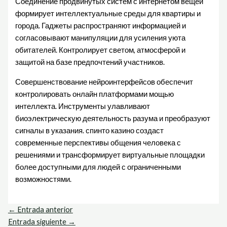
Соединение продвинутых систем с интернетом вещей
формирует интеллектуальные среды для квартиры и
города. Гаджеты распространяют информацией и
согласовывают манипуляции для усиления уюта
обитателей. Контролирует светом, атмосферой и
защитой на базе предпочтений участников.
Совершенствование нейроинтерфейсов обеспечит
контролировать онлайн платформами мощью
интеллекта. Инструменты улавливают
биоэлектрическую деятельность разума и преобразуют
сигналы в указания. спинто казино создаст
современные перспективы общения человека с
решениями и трансформирует виртуальные площадки
более доступными для людей с ограниченными
возможностями.
←
Entrada anterior
Entrada siguiente
→