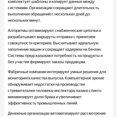
комплектует шаблоны и копирует данные между
системами. Организации сокращают длительность
выполнения обращений с нескольких дней до
нескольких минут.
Алгоритмы оптимизируют снабженческие цепочки и
разрабатывают маршруты отправки с принятием
совокупности критериев. Высчитывает идеальную
заполнение машин и сокращает издержки на бензин.
Системы предсказывают потребность на продукты и
без участия формируют заказы продавцам.
Фабричные компании интегрируют умные решения для
мониторинга качества выпуска. Компьютерное зрение
обнаруживает недостатки на производстве
стремительнее человека-инспектора. казино спинто
минимизирует долю брака и увеличивает
эффективность промышленных линий.
Денежные организации автоматизируют рассмотрение