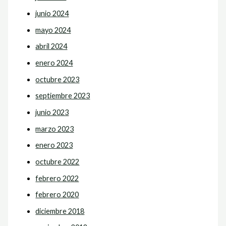
junio 2024
mayo 2024
abril 2024
enero 2024
octubre 2023
septiembre 2023
junio 2023
marzo 2023
enero 2023
octubre 2022
febrero 2022
febrero 2020
diciembre 2018