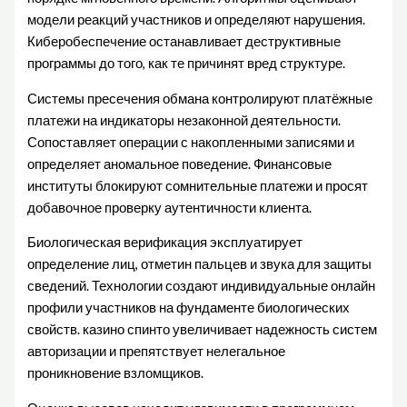
модели реакций участников и определяют нарушения.
Киберобеспечение останавливает деструктивные
программы до того, как те причинят вред структуре.
Системы пресечения обмана контролируют платёжные
платежи на индикаторы незаконной деятельности.
Сопоставляет операции с накопленными записями и
определяет аномальное поведение. Финансовые
институты блокируют сомнительные платежи и просят
добавочное проверку аутентичности клиента.
Биологическая верификация эксплуатирует
определение лиц, отметин пальцев и звука для защиты
сведений. Технологии создают индивидуальные онлайн
профили участников на фундаменте биологических
свойств. казино спинто увеличивает надежность систем
авторизации и препятствует нелегальное
проникновение взломщиков.