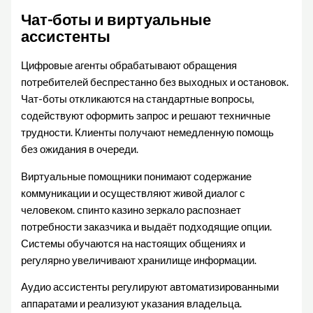
Чат-боты и виртуальные
ассистенты
Цифровые агенты обрабатывают обращения
потребителей беспрестанно без выходных и остановок.
Чат-боты откликаются на стандартные вопросы,
содействуют оформить запрос и решают техничные
трудности. Клиенты получают немедленную помощь
без ожидания в очереди.
Виртуальные помощники понимают содержание
коммуникации и осуществляют живой диалог с
человеком. спинто казино зеркало распознает
потребности заказчика и выдаёт подходящие опции.
Системы обучаются на настоящих общениях и
регулярно увеличивают хранилище информации.
Аудио ассистенты регулируют автоматизированными
аппаратами и реализуют указания владельца.