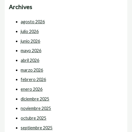
Archives
agosto 2026
julio 2026
junio 2026
mayo 2026
abril 2026
marzo 2026
febrero 2026
enero 2026
diciembre 2025
noviembre 2025
octubre 2025
septiembre 2025