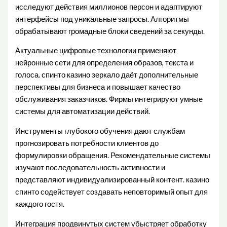
исследуют действия миллионов персон и адаптируют
интерфейсы под уникальные запросы. Алгоритмы
обрабатывают громадные блоки сведений за секунды.
Актуальные цифровые технологии применяют
нейронные сети для определения образов, текста и
голоса. спинто казино зеркало даёт дополнительные
перспективы для бизнеса и повышает качество
обслуживания заказчиков. Фирмы интегрируют умные
системы для автоматизации действий.
Инструменты глубокого обучения дают службам
прогнозировать потребности клиентов до
формулировки обращения. Рекомендательные системы
изучают последовательность активности и
представляют индивидуализированный контент. казино
спинто содействует создавать неповторимый опыт для
каждого гостя.
Интеграция продвинутых систем убыстряет обработку