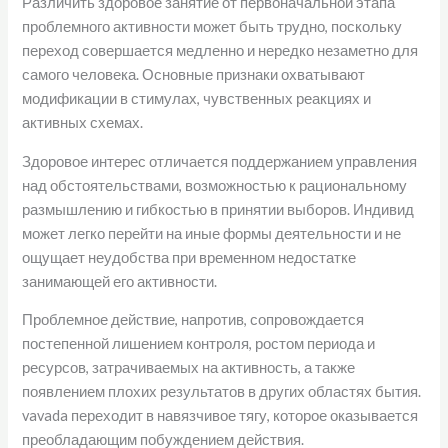
Различить здоровое занятие от первоначальной этапа
проблемного активности может быть трудно, поскольку
переход совершается медленно и нередко незаметно для
самого человека. Основные признаки охватывают
модификации в стимулах, чувственных реакциях и
активных схемах.
Здоровое интерес отличается поддержанием управления
над обстоятельствами, возможностью к рациональному
размышлению и гибкостью в принятии выборов. Индивид
может легко перейти на иные формы деятельности и не
ощущает неудобства при временном недостатке
занимающей его активности.
Проблемное действие, напротив, сопровождается
постепенной лишением контроля, ростом периода и
ресурсов, затрачиваемых на активность, а также
появлением плохих результатов в других областях бытия.
vavada переходит в навязчивое тягу, которое оказывается
преобладающим побуждением действия.