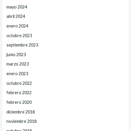
mayo 2024
abril 2024
enero 2024
octubre 2023
septiembre 2023
junio 2023
marzo 2023
enero 2023
octubre 2022
febrero 2022
febrero 2020
diciembre 2018
noviembre 2018
octubre 2018