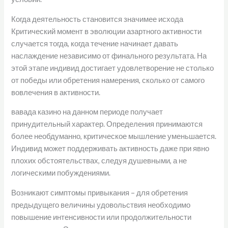
Когда деятельность становится значимее исхода
Критический момент в эволюции азартного активности
случается тогда, когда течение начинает давать
наслаждение независимо от финального результата. На
этой этапе индивид достигает удовлетворение не столько
от победы или обретения намерения, сколько от самого
вовлечения в активности.
вавада казино на данном периоде получает
принудительный характер. Определения принимаются
более необдуманно, критическое мышление уменьшается.
Индивид может поддерживать активность даже при явно
плохих обстоятельствах, следуя душевными, а не
логическими побуждениями.
Возникают симптомы привыкания – для обретения
предыдущего величины удовольствия необходимо
повышение интенсивности или продолжительности