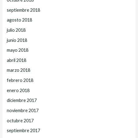
septiembre 2018
agosto 2018
julio 2018
junio 2018
mayo 2018
abril 2018
marzo 2018
febrero 2018
enero 2018
diciembre 2017
noviembre 2017
octubre 2017
septiembre 2017