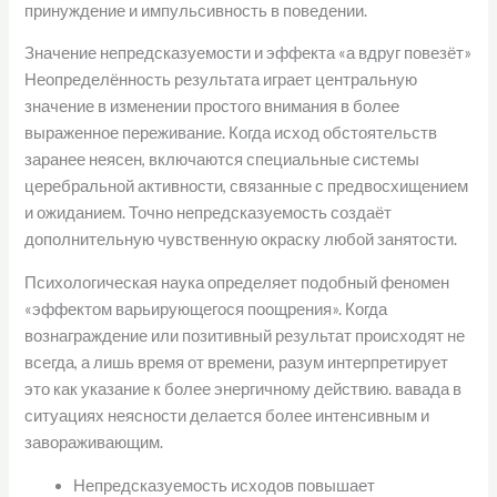
принуждение и импульсивность в поведении.
Значение непредсказуемости и эффекта «а вдруг повезёт»
Неопределённость результата играет центральную
значение в изменении простого внимания в более
выраженное переживание. Когда исход обстоятельств
заранее неясен, включаются специальные системы
церебральной активности, связанные с предвосхищением
и ожиданием. Точно непредсказуемость создаёт
дополнительную чувственную окраску любой занятости.
Психологическая наука определяет подобный феномен
«эффектом варьирующегося поощрения». Когда
вознаграждение или позитивный результат происходят не
всегда, а лишь время от времени, разум интерпретирует
это как указание к более энергичному действию. вавада в
ситуациях неясности делается более интенсивным и
завораживающим.
Непредсказуемость исходов повышает