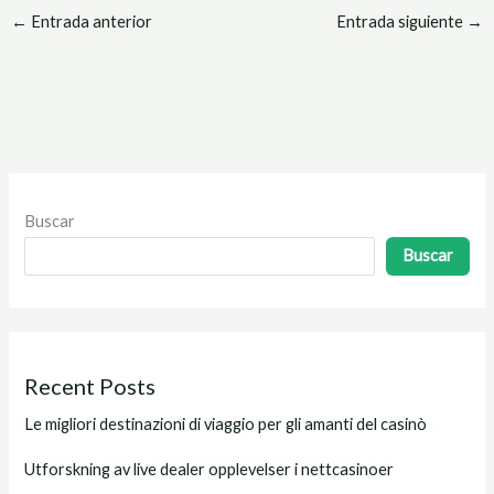
←
Entrada anterior
Entrada siguiente
→
Buscar
Buscar
Recent Posts
Le migliori destinazioni di viaggio per gli amanti del casinò
Utforskning av live dealer opplevelser i nettcasinoer