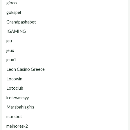
gioco
gokspel
Grandpashabet
IGAMING
jeu
jeux
jeux1
Leon Casino Greece
Locowin
Lotoclub
lretzwmmyy
Marsbahisgiris
marsbet
melhores-2