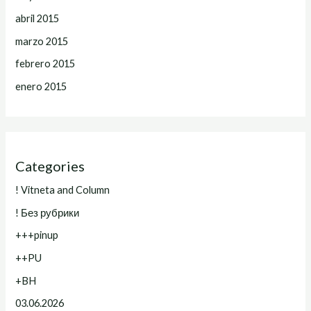
abril 2015
marzo 2015
febrero 2015
enero 2015
Categories
! Vitneta and Column
! Без рубрики
+++pinup
++PU
+BH
03.06.2026