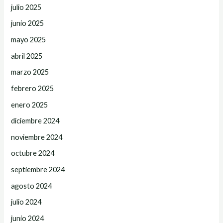
julio 2025
junio 2025
mayo 2025
abril 2025
marzo 2025
febrero 2025
enero 2025
diciembre 2024
noviembre 2024
octubre 2024
septiembre 2024
agosto 2024
julio 2024
junio 2024