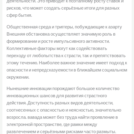
деятельности. Это приводит к поэтапному росту ставок и
рисков, что может создать серьёзные итоги для разных
сфер бытия.
Общественная среда и триггеры, побуждающие к азарту
Внешняя обстановка осуществляет значимую роль в
формировании и росте импульсивного активности.
Коллективные факторы могут как содействовать
переходу от любопытства к страсти, так и препятствовать
этому течению. Наиболее важное значение имеет подход к
опасности и непредсказуемости в ближайшем социальном
окружении.
Нынешние инновации порождают большое количество
инновационных шансов для развития страстного
действия. Доступность разных видов деятельности,
соотнесенных с опасностью и неясностью, значительно
возросла. вавада может без труда найти проявление в
электронной пространстве, где рамки между
развлечением и серьёзными рисками часто размыты.