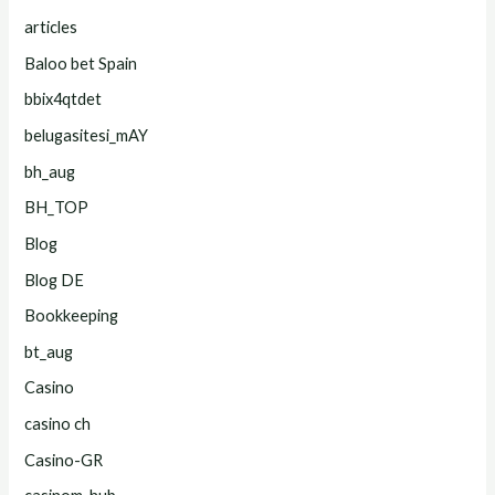
articles
Baloo bet Spain
bbix4qtdet
belugasitesi_mAY
bh_aug
BH_TOP
Blog
Blog DE
Bookkeeping
bt_aug
Casino
casino ch
Casino-GR