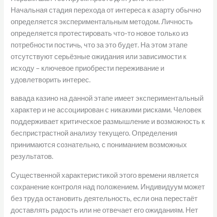
Начальная стадия перехода от интереса к азарту обычно
определяется экспериментальным методом. Личность
определяется протестировать что-то новое только из
потребности постичь, что за это будет. На этом этапе
отсутствуют серьёзные ожидания или зависимости к
исходу – ключевое приобрести переживание и
удовлетворить интерес.
вавада казино на данной этапе имеет экспериментальный
характер и не ассоциирован с никакими рисками. Человек
поддерживает критическое размышление и возможность к
беспристрастной анализу текущего. Определения
принимаются сознательно, с пониманием возможных
результатов.
Существенной характеристикой этого времени является
сохранение контроля над положением. Индивидуум может
без труда остановить деятельность, если она перестаёт
доставлять радость или не отвечает его ожиданиям. Нет