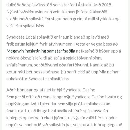
dulkóðaða spilavítisstöð sem starfar í Ástralíu árið 2019.
Nýjasti viðskiptavinurinn veit líka hverjir fara á ákveðið
staðbundið spilavíti. Fyrst gat hann greint á milli styrkleika og
veikleika spilavítisins.
Syndicate Local spilavítið er í raun blandað spilavíti með
frábærum leikjum fyrir atvinnumenn. Þetta er vegna þess að
Megawin innskráning samstarfsaðila
netkasínóið býður upp á
nokkra ókeypis leiki til að spila á spjaldtölvunni þinni,
snjallsímanum, borðtölvunni eða fartölvunni. Þannig að þú
getur nýtt þér þessa bónusa, þú þarft ekki að uppfylla neinar
aukakröfur Syndicate spilavítisins.
Aðrir bónusar og afslættir hjá Syndicate Casino
Sem gerði eftir að reyna tengt nýju Syndicate Casino hvata og
auglýsingum. Þátttakendur sem vilja prófa spilakassa án
áhættu ættu að íhuga hvatavalkosti fyrir spilakassa án
innleggs og nefna frekari þjónustu. Nýja úrvalið hér stendur
upp úr samanborið við spilavítin þar sem þú ættir örugglega að