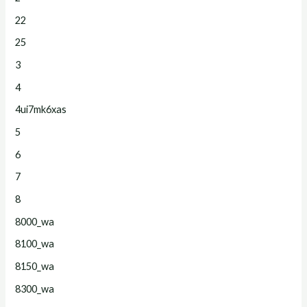
22
25
3
4
4ui7mk6xas
5
6
7
8
8000_wa
8100_wa
8150_wa
8300_wa