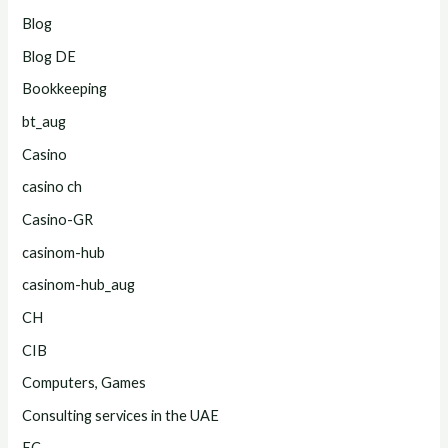
Blog
Blog DE
Bookkeeping
bt_aug
Casino
casino ch
Casino-GR
casinom-hub
casinom-hub_aug
CH
CIB
Computers, Games
Consulting services in the UAE
EC