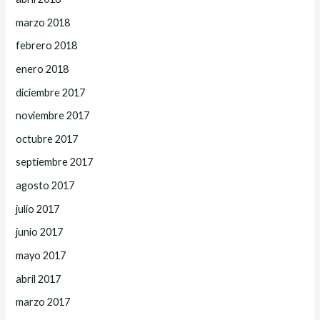
marzo 2018
febrero 2018
enero 2018
diciembre 2017
noviembre 2017
octubre 2017
septiembre 2017
agosto 2017
julio 2017
junio 2017
mayo 2017
abril 2017
marzo 2017