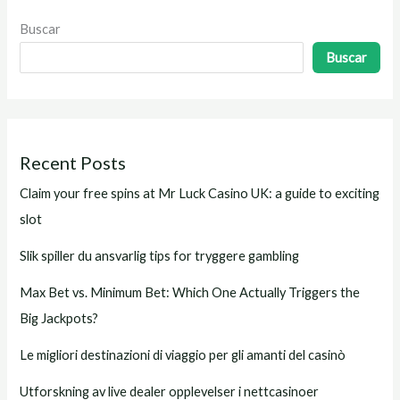
Buscar
Buscar
Recent Posts
Claim your free spins at Mr Luck Casino UK: a guide to exciting
slot
Slik spiller du ansvarlig tips for tryggere gambling
Max Bet vs. Minimum Bet: Which One Actually Triggers the
Big Jackpots?
Le migliori destinazioni di viaggio per gli amanti del casinò
Utforskning av live dealer opplevelser i nettcasinoer