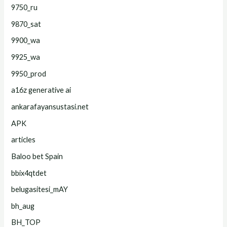
9750_ru
9870_sat
9900_wa
9925_wa
9950_prod
a16z generative ai
ankarafayansustasi.net
APK
articles
Baloo bet Spain
bbix4qtdet
belugasitesi_mAY
bh_aug
BH_TOP