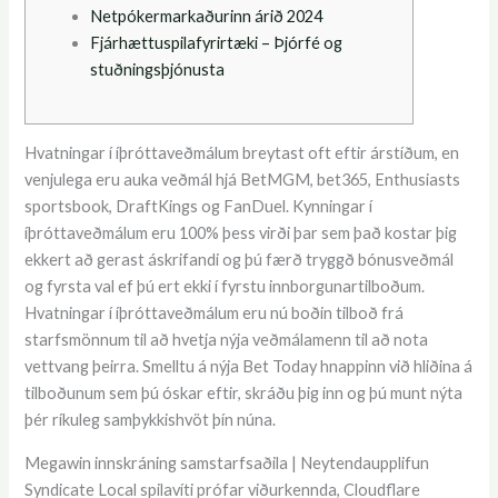
Netpókermarkaðurinn árið 2024
Fjárhættuspilafyrirtæki – Þjórfé og
stuðningsþjónusta
Hvatningar í íþróttaveðmálum breytast oft eftir árstíðum, en
venjulega eru auka veðmál hjá BetMGM, bet365, Enthusiasts
sportsbook, DraftKings og FanDuel. Kynningar í
íþróttaveðmálum eru 100% þess virði þar sem það kostar þig
ekkert að gerast áskrifandi og þú færð tryggð bónusveðmál
og fyrsta val ef þú ert ekki í fyrstu innborgunartilboðum.
Hvatningar í íþróttaveðmálum eru nú boðin tilboð frá
starfsmönnum til að hvetja nýja veðmálamenn til að nota
vettvang þeirra.
Smelltu á nýja Bet Today hnappinn við hliðina á
tilboðunum sem þú óskar eftir, skráðu þig inn og þú munt nýta
þér ríkuleg samþykkishvöt þín núna.
Megawin innskráning samstarfsaðila | Neytendaupplifun
Syndicate Local spilavíti prófar viðurkennda, Cloudflare