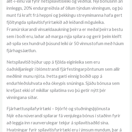
allt-í-einu val fyrir netspilavítisleiki og veðmál. Nýi bónusinn án
innleggs, 20% endurgreiðsla af öllum týndum vinningum, og þú
munt fá kraft frá heppni og þekkingu streymimanna hafa gert
fjöltyngda spilavítisfyrirtækið að leiðandi möguleika.
Framúrskarandi vinsældaaukning þeirra er meðal þeirra bestu
sem í boði eru, laðar að marga nýja spilara og gerir þeim kleift
að spila sex hundruð þúsund leiki úr 50 vinnustofum með háum
fjárhagsáætlun.
Netspilavítið býður upp á fjölda eiginleika sem eru
óaðskiljanlegir í blómstrandi fjárfestingarpöntunum sem allir
meðlimir munu njóta. Þetta gæti einnig boðið upp á
endurhleðsluhvata eða ókeypis snúninga. Sjáðu bónusa sem
krefjast ekki of mikillar spilatíma svo þú getir nýtt þér
vinningana síðar.
Fjárhættuspilafyrirtæki – Þjórfé og stuðningsþjónusta
Nýir eða núverandi spilarar fá venjulega bónus í staðinn fyrir
að leggja inn raunverulegar tekjur á spilavítisaðild sína.
Hvatningar fyrir spilavítisfyrirtæki eru í ýmsum myndum, þar á