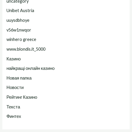
uncategory
Unibet Austria
uuysdbhoye
v56w1nwqor
winhero greece
www.blondis.it_5000
Казино
найкращі онлайн казино
Новая папка
Новости
Рейтинг Казино
Текста
Финтех