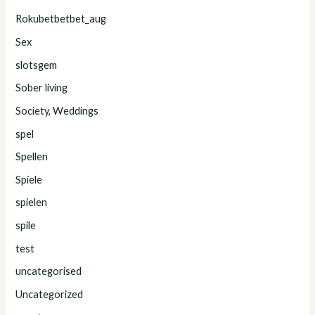
Rokubetbetbet_aug
Sex
slotsgem
Sober living
Society, Weddings
spel
Spellen
Spiele
spielen
spile
test
uncategorised
Uncategorized