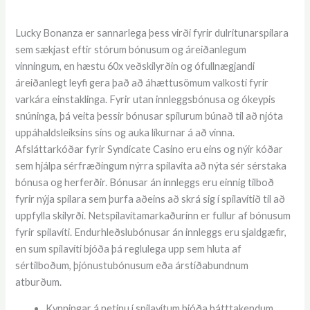
Lucky Bonanza er sannarlega þess virði fyrir dulritunarspilara
sem sækjast eftir stórum bónusum og áreiðanlegum
vinningum, en hæstu 60x veðskilyrðin og ófullnægjandi
áreiðanlegt leyfi gera það að áhættusömum valkosti fyrir
varkára einstaklinga. Fyrir utan innleggsbónusa og ókeypis
snúninga, þá veita þessir bónusar spilurum búnað til að njóta
uppáhaldsleiksins síns og auka líkurnar á að vinna.
Afsláttarkóðar fyrir Syndicate Casino eru eins og nýir kóðar
sem hjálpa sérfræðingum nýrra spilavíta að nýta sér sérstaka
bónusa og herferðir. Bónusar án innleggs eru einnig tilboð
fyrir nýja spilara sem þurfa aðeins að skrá sig í spilavítið til að
uppfylla skilyrði. Netspilavítamarkaðurinn er fullur af bónusum
fyrir spilavíti. Endurhleðslubónusar án innleggs eru sjaldgæfir,
en sum spilavíti bjóða þá reglulega upp sem hluta af
sértilboðum, þjónustubónusum eða árstíðabundnum
atburðum.
Kynningar á netinu í spilavítum bjóða þátttakendum