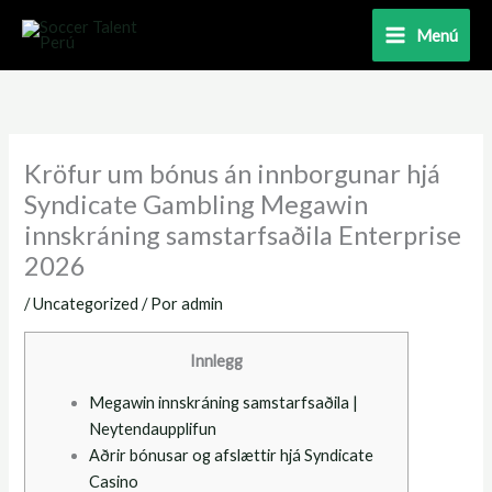
Ir
Menú
al
contenido
Kröfur um bónus án innborgunar hjá
Syndicate Gambling Megawin
innskráning samstarfsaðila Enterprise
2026
/
Uncategorized
/ Por
admin
Innlegg
Megawin innskráning samstarfsaðila |
Neytendaupplifun
Aðrir bónusar og afslættir hjá Syndicate
Casino