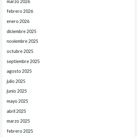
marzo 2026
febrero 2026
enero 2026
diciembre 2025
noviembre 2025
octubre 2025
septiembre 2025
agosto 2025
julio 2025
junio 2025
mayo 2025
abril 2025
marzo 2025
febrero 2025