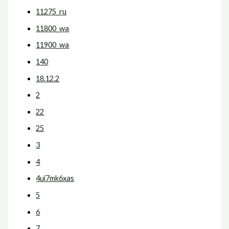
11275_ru
11800_wa
11900_wa
140
18.12.2
2
22
25
3
4
4ui7mk6xas
5
6
7