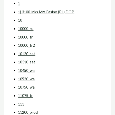
1
1) 3100 links Mix Casino (PL) DOP
10
10000_ru
10000_tr
10000_tr2
10120_sat
10310_sat
10450_wa
10520_wa
10750_wa
11075_tr
111
11200_prod