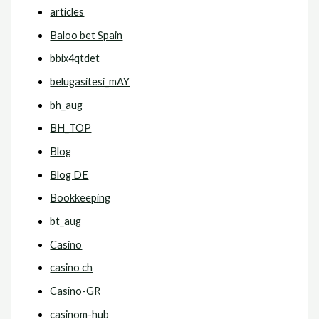
articles
Baloo bet Spain
bbix4qtdet
belugasitesi_mAY
bh_aug
BH_TOP
Blog
Blog DE
Bookkeeping
bt_aug
Casino
casino ch
Casino-GR
casinom-hub