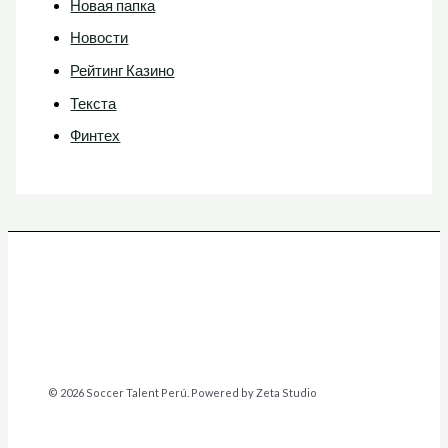
Новая папка
Новости
Рейтинг Казино
Текста
Финтех
© 2026 Soccer Talent Perú. Powered by Zeta Studio