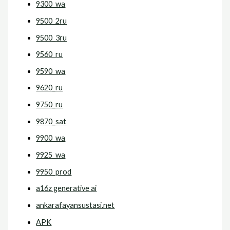
9300_wa
9500_2ru
9500_3ru
9560_ru
9590_wa
9620_ru
9750_ru
9870_sat
9900_wa
9925_wa
9950_prod
a16z generative ai
ankarafayansustasi.net
APK