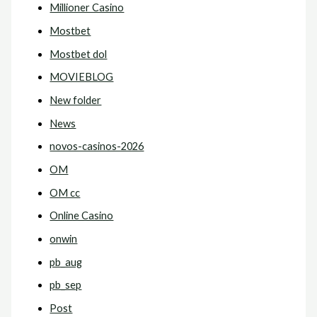
Millioner Casino
Mostbet
Mostbet dol
MOVIEBLOG
New folder
News
novos-casinos-2026
OM
OM cc
Online Casino
onwin
pb_aug
pb_sep
Post