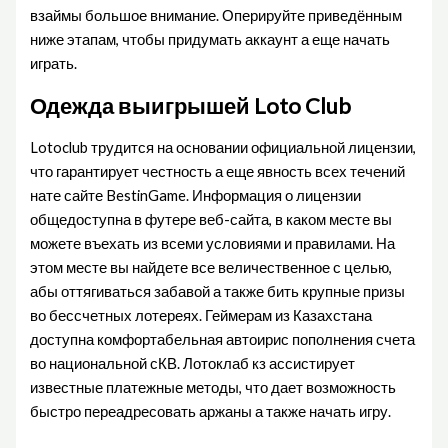
взаймы большое внимание.
Оперируйте приведённым
ниже этапам, чтобы придумать аккаунт а еще начать
играть.
Одежда выигрышей Loto Club
Lotoclub трудится на основании официальной лицензии,
что гарантирует честность а еще явность всех течений
нате сайте BestinGame. Информация о лицензии
общедоступна в футере веб-сайта, в каком месте вы
можете въехать из всеми условиями и правилами. На
этом месте вы найдете все величественное с целью,
абы оттягиваться забавой а также бить крупные призы
во бессчетных лотереях. Геймерам из Казахстана
доступна комфортабельная автоирис пополнения счета
во национальной сКВ. Лотоклаб кз ассистирует
известные платежные методы, что дает возможность
быстро переадресовать аржаны а также начать игру.