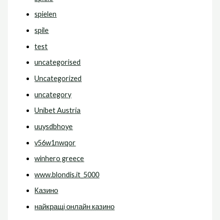
spielen
spile
test
uncategorised
Uncategorized
uncategory
Unibet Austria
uuysdbhoye
v56w1nwqor
winhero greece
www.blondis.it_5000
Казино
найкращі онлайн казино