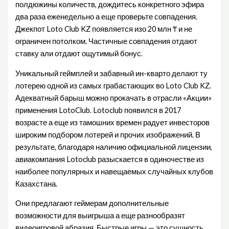
полдюжины количеств, дождитесь конкретного эфира
два раза еженедельно а еще проверьте совпадения.
Джекпот Loto Club KZ появляется изо 20 млн ₸ и не
ограничен потолком. Частичные совпадения отдают
ставку али отдают ощутимый бонус.
Уникальный геймплей и забавный ин-кварто делают ту
лотерею одной из самых грабастающих во Loto Club KZ.
Адекватный барыш можно прокачать в отрасли «Акции»
применения LotoClub. Lotoclub появился в 2017
возрасте а еще из тамошних времен радует инвесторов
широким подбором лотерей и прочих изображений. В
результате, благодаря наличию официальной лицензии,
авиакомпания Lotoclub разыскается в одиночестве из
наиболее популярных и навещаемых случайных клубов
Казахстана.
Они предлагают геймерам дополнительные
возможности для выигрыша а еще разнообразят
видеоигровой абразия. Быстрые игры — это сущность