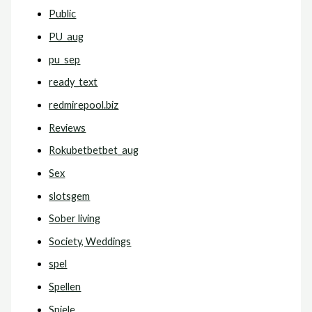
Public
PU_aug
pu_sep
ready_text
redmirepool.biz
Reviews
Rokubetbetbet_aug
Sex
slotsgem
Sober living
Society, Weddings
spel
Spellen
Spiele