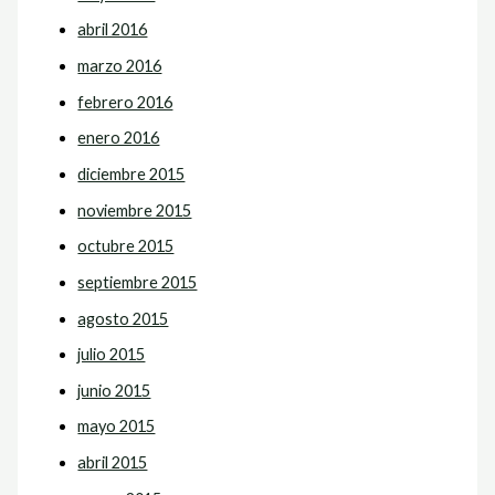
abril 2016
marzo 2016
febrero 2016
enero 2016
diciembre 2015
noviembre 2015
octubre 2015
septiembre 2015
agosto 2015
julio 2015
junio 2015
mayo 2015
abril 2015