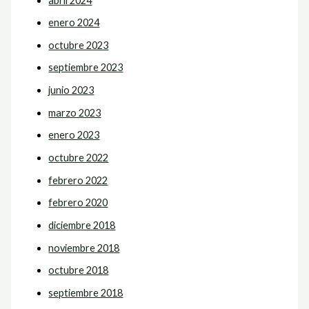
abril 2024
enero 2024
octubre 2023
septiembre 2023
junio 2023
marzo 2023
enero 2023
octubre 2022
febrero 2022
febrero 2020
diciembre 2018
noviembre 2018
octubre 2018
septiembre 2018