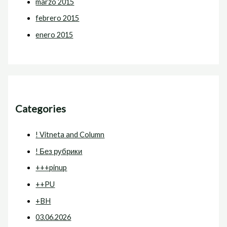
marzo 2015
febrero 2015
enero 2015
Categories
! Vitneta and Column
! Без рубрики
+++pinup
++PU
+BH
03.06.2026