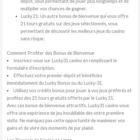
dépôt, vous permettant de jouer plus longtemps et de
multiplier vos chances de gagner.
Lucky 21: Un autre bonus de bienvenue qui vous offre
21 tours gratuits sur des jeux sélectionnés, vous
permettant de découvrir les meilleurs jeux du casino
sans risque.
Comment Profiter des Bonus de Bienvenue
Inscrivez-vous sur Lucky31 casino en remplissant le
formulaire d’inscription.
Effectuez votre premier dépôt et bénéficiez
immédiatement du Lucky Bonus ou du Lucky-31.
Utilisez vos crédits bonus pour jouer à vos jeux préférés et
profitez des 21 tours gratuits offerts par le Lucky 21.
Avec ces bonus de bienvenue attractifs, Lucky31 casino vous
offre une expérience de jeu inoubliable dès votre première
visite. Ne manquez pas cette opportunité de maximiser vos
gains et de vivre des moments de pur plaisir.