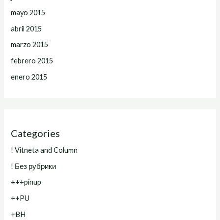
mayo 2015
abril 2015
marzo 2015
febrero 2015
enero 2015
Categories
! Vitneta and Column
! Без рубрики
+++pinup
++PU
+BH