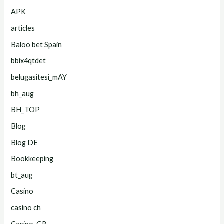
APK
articles
Baloo bet Spain
bbix4qtdet
belugasitesi_mAY
bh_aug
BH_TOP
Blog
Blog DE
Bookkeeping
bt_aug
Casino
casino ch