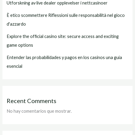
Utforskning av live dealer opplevelser i nettcasinoer
È etico scommettere Riflessioni sulle responsabilità nel gioco
d'azzardo
Explore the official casino site: secure access and exciting
game options
Entender las probabilidades y pagos en los casinos una guía
esencial
Recent Comments
No hay comentarios que mostrar.