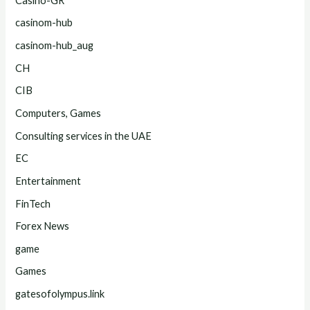
Casino-GR
casinom-hub
casinom-hub_aug
CH
CIB
Computers, Games
Consulting services in the UAE
EC
Entertainment
FinTech
Forex News
game
Games
gatesofolympus.link