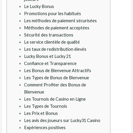
Le Lucky Bonus
Promotions pour les habitués
Les méthodes de paiement sécurisées
Méthodes de paiement acceptées
Sécurité des transactions
Le service clientèle de qualité
Les taux de redistribution élevés
Lucky Bonus et Lucky 21
Confiance et Transparence
Les Bonus de Bienvenue Attractifs
Les Types de Bonus de Bienvenue
Comment Profiter des Bonus de
Bienvenue
Les Tournois de Casino en Ligne
Les Types de Tournois
Les Prix et Bonus
Les avis des joueurs sur Lucky31 Casino
Expériences positives