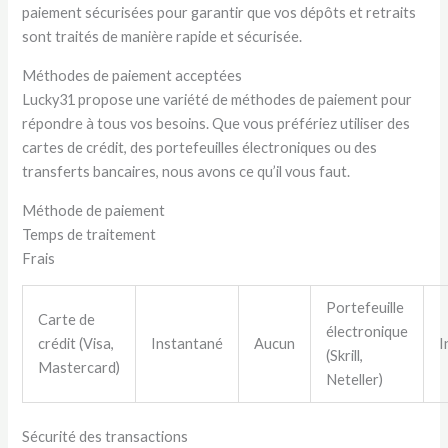
paiement sécurisées pour garantir que vos dépôts et retraits
sont traités de manière rapide et sécurisée.
Méthodes de paiement acceptées
Lucky31 propose une variété de méthodes de paiement pour
répondre à tous vos besoins. Que vous préfériez utiliser des
cartes de crédit, des portefeuilles électroniques ou des
transferts bancaires, nous avons ce qu’il vous faut.
Méthode de paiement
Temps de traitement
Frais
Portefeuille
Carte de
électronique
crédit (Visa,
Instantané
Aucun
I
(Skrill,
Mastercard)
Neteller)
Sécurité des transactions