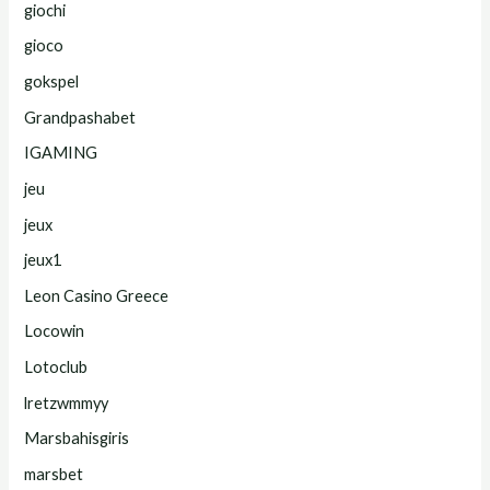
giochi
gioco
gokspel
Grandpashabet
IGAMING
jeu
jeux
jeux1
Leon Casino Greece
Locowin
Lotoclub
lretzwmmyy
Marsbahisgiris
marsbet