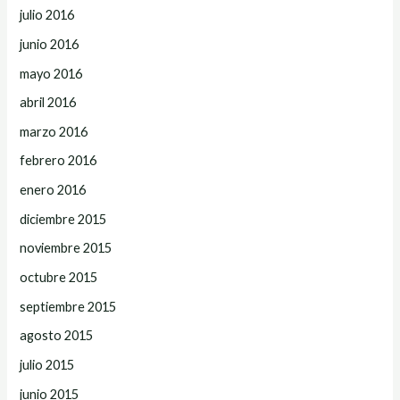
julio 2016
junio 2016
mayo 2016
abril 2016
marzo 2016
febrero 2016
enero 2016
diciembre 2015
noviembre 2015
octubre 2015
septiembre 2015
agosto 2015
julio 2015
junio 2015