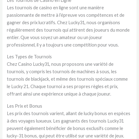
Les Tournois de Casino en Ligne
Les tournois de casino en ligne sont une manière
passionnante de mettre à l’épreuve vos compétences et de
gagner des prix lucratifs. Chez Lucky31, nous organisons
régulièrement des tournois qui attirent des joueurs du monde
entier. Que vous soyez un amateur ou un joueur
professionnel, il y a toujours une compétition pour vous.
Les Types de Tournois
Chez Casino Lucky31, nous proposons une variété de
tournois, y compris les tournois de machines à sous, les
tournois de blackjack, et même des tournois spéciaux comme
le Lucky 21. Chaque tournoi a ses propres règles et prix,
offrant ainsi une expérience unique à chaque joueur.
Les Prix et Bonus
Les prix des tournois varient, allant de lucky bonus en espèces
à des voyages luxueux. Les gagnants des tournois Lucky31
peuvent également bénéficier de bonus exclusifs comme le
lucky-31 bonus, qui peut être utilisé sur une variété de jeux.