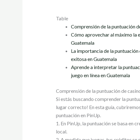
Table
Comprensión de la puntuación de
Cómo aprovechar al máximo la ex
Guatemala
La importancia de la puntuación
exitosa en Guatemala
Aprende a interpretar la puntuac
juego en línea en Guatemala
Comprensión de la puntuación de casin
Si estás buscando comprender la puntua
lugar correcto! En esta guía, cubriremo
puntuación en PinUp.
1. En PinUp, la puntuación se basa en c
local.
2. A medida que juegas, tus créditos se c