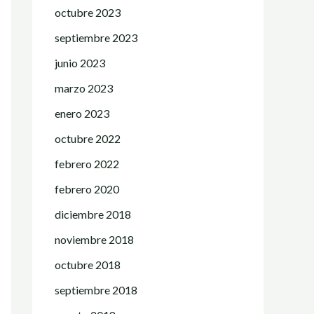
octubre 2023
septiembre 2023
junio 2023
marzo 2023
enero 2023
octubre 2022
febrero 2022
febrero 2020
diciembre 2018
noviembre 2018
octubre 2018
septiembre 2018