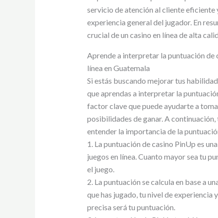
servicio de atención al cliente eficient
experiencia general del jugador. En res
crucial de un casino en línea de alta ca
Aprende a interpretar la puntuación de 
línea en Guatemala
Si estás buscando mejorar tus habilidad
que aprendas a interpretar la puntuació
factor clave que puede ayudarte a toma
posibilidades de ganar. A continuación,
entender la importancia de la puntuació
1. La puntuación de casino PinUp es una
juegos en línea. Cuanto mayor sea tu pu
el juego.
2. La puntuación se calcula en base a u
que has jugado, tu nivel de experiencia
precisa será tu puntuación.