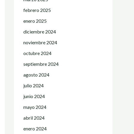
febrero 2025
enero 2025
diciembre 2024
noviembre 2024
octubre 2024
septiembre 2024
agosto 2024
julio 2024
junio 2024
mayo 2024
abril 2024
enero 2024