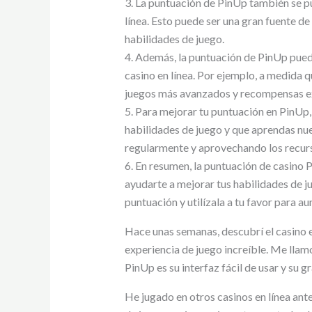
3. La puntuación de PinUp también se p
línea. Esto puede ser una gran fuente d
habilidades de juego.
4. Además, la puntuación de PinUp pued
casino en línea. Por ejemplo, a medida 
juegos más avanzados y recompensas ex
5. Para mejorar tu puntuación en PinUp,
habilidades de juego y que aprendas nu
regularmente y aprovechando los recurs
6. En resumen, la puntuación de casino 
ayudarte a mejorar tus habilidades de j
puntuación y utilízala a tu favor para au
Hace unas semanas, descubrí el casino 
experiencia de juego increíble. Me lla
PinUp es su interfaz fácil de usar y su g
He jugado en otros casinos en línea ant