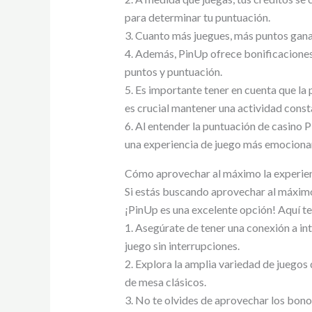
para determinar tu puntuación.
3. Cuanto más juegues, más puntos gana
4. Además, PinUp ofrece bonificacione
puntos y puntuación.
5. Es importante tener en cuenta que la
es crucial mantener una actividad consta
6. Al entender la puntuación de casino 
una experiencia de juego más emociona
Cómo aprovechar al máximo la experien
Si estás buscando aprovechar al máximo
¡PinUp es una excelente opción! Aquí t
1. Asegúrate de tener una conexión a in
juego sin interrupciones.
2. Explora la amplia variedad de juego
de mesa clásicos.
3. No te olvides de aprovechar los bon