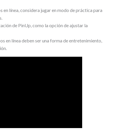
os en línea, considera jugar en modo de práctica para
s.
ación de PinUp, como la opción de ajustar la
gos en línea deben ser una forma de entretenimiento,
ión.