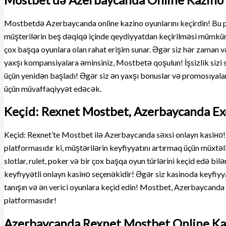
Mostbetdə Azerbaycanda online kazino oyunlarını keçirdin! Bu p
müşterilərin beş dəqiqə içinde qeydiyyatdan keçirilməsi mümkündü
çox başqa oyunlara olan rahat erişim sunar. Əgər siz hər zaman 
yaxşı kompansiyalara əminsiniz, Mostbetə qoşulun! İşsizlik sizi
üçün yenidən başladı! Əgər siz ən yaxşı bonuslar və promosıyalar
üçün müvaffaqiyyət edəcək.
Keçid: Rexnet Mostbet, Azerbaycanda Exc
Keçid: Rexnet’te Mostbet ilə Azerbaycanda səxsi onlayn kasiно
platformasıdır ki, müştərilərin keyfiyyatını artırmaq üçün müxtəli
slotlar, rulet, poker və bir çox başqa oyun türlərini keçid edə bi
keyfiyyətli onlayn kasiно seçenəkidir! Əgər siz kasinoda keyfiyy
tanışın və ən verici oyunlara keçid edin! Mostbet, Azerbaycanda 
platformasıdır!
Azerbaycanda Rexnet Mostbet Online Ka