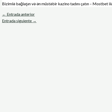
Bizimlə bağlaşın və ən müstəbir kazino tadını çatın – Mostbet il
←
Entrada anterior
Entrada siguiente
→