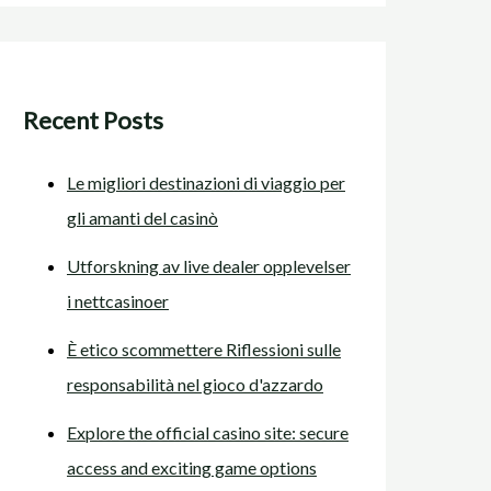
Recent Posts
Le migliori destinazioni di viaggio per
gli amanti del casinò
Utforskning av live dealer opplevelser
i nettcasinoer
È etico scommettere Riflessioni sulle
responsabilità nel gioco d'azzardo
Explore the official casino site: secure
access and exciting game options