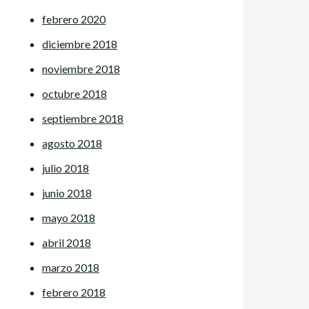
febrero 2020
diciembre 2018
noviembre 2018
octubre 2018
septiembre 2018
agosto 2018
julio 2018
junio 2018
mayo 2018
abril 2018
marzo 2018
febrero 2018