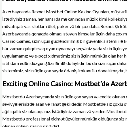
Azerbaycanda Rexnet Mostbet Online Kazino Oyunları, müştəriləri
İstədiyiniz zaman, her hansı da məkanından müzik kimi kolleksiy
müvafiqatı var: slotlar, rület, poker və bir çox daha. Rexnet şirkət
Azerbaycanda qonaqda olmaq istəyən kimsələr üçün daha çox müa
Casino Games, sizin üçün gücləndirilmiş bir güvenlik sistemi ilə k
hər zaman qalıqdırsaq oyun oynamayı seçsəniz yada sizin üçün ye
uygulamamız və e-poçt xidmətimiz sizin üçün mümkün olan her h
istihdam edən düzgün şəxslər ilə dolaylıdır, bu da sizin üçün dah
sistemimiz, sizin üçün çox sayda ödəniş imkanı ilə donatılmışdır,
Exciting Online Casino: Mostbet’də Az
Mostbetdə Azerbaycanda sizin üçün çox sayan və excite olunan on
səviyyələrinizdə asan və rahat şəkildedir. Mostbetdə siz çoxlu oy
ağılı qalib siz olacaqsınız. İstədiyiniz zaman və yerden Mostbe
Mostbetdə professional xidmət üzvüler mümkün olduğunca sizin
olunan onlayn kasino saytıdır!