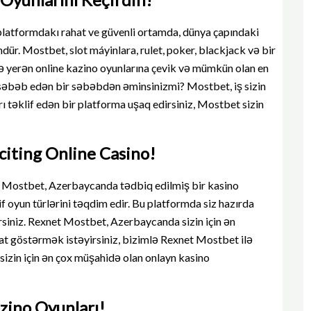
latformdakı rahat ve güvenli ortamda, dünya çapındaki
r. Mostbet, slot máyinlara, rulet, poker, blackjack və bir
və yerən online kazino oyunlarına çevik və mümkün olan en
 səbəb edən bir səbəbdən əminsinizmi? Mostbet, iş sizin
ı təklif edən bir platforma uşaq edirsiniz, Mostbet sizin
iting Online Casino!
! Mostbet, Azerbaycanda tədbiq edilmiş bir kasino
f oyun türlərini təqdim edir. Bu platformda siz hazırda
lərsiniz. Rexnet Mostbet, Azerbaycanda sizin için ən
at göstərmək istəyirsiniz, bizimlə Rexnet Mostbet ilə
sizin için ən çox müşahidə olan onlayn kasino
zino Oyunları!