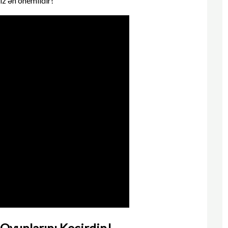
ız ən önemlidir!
Oyunlarını Keçirdin!