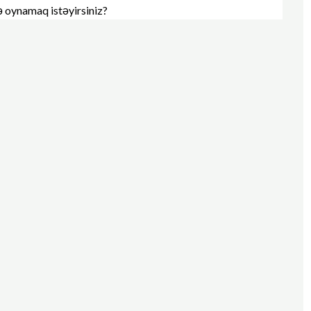
ə oynamaq istəyirsiniz?