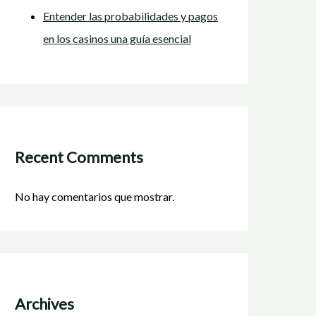
Entender las probabilidades y pagos
en los casinos una guía esencial
Recent Comments
No hay comentarios que mostrar.
Archives