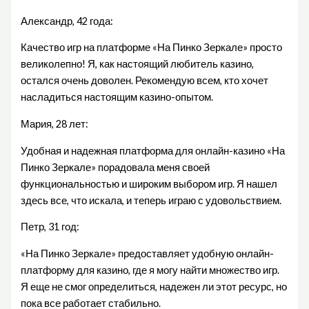
Александр, 42 года:
Качество игр на платформе «На Пинко Зеркале» просто
великолепно! Я, как настоящий любитель казино,
остался очень доволен. Рекомендую всем, кто хочет
насладиться настоящим казино-опытом.
Мария, 28 лет:
Удобная и надежная платформа для онлайн-казино «На
Пинко Зеркале» порадовала меня своей
функциональностью и широким выбором игр. Я нашел
здесь все, что искала, и теперь играю с удовольствием.
Петр, 31 год:
«На Пинко Зеркале» предоставляет удобную онлайн-
платформу для казино, где я могу найти множество игр.
Я еще не смог определиться, надежен ли этот ресурс, но
пока все работает стабильно.