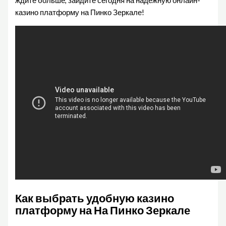
ждите больше, зайдите сегодня на надежную онлайн-
казино платформу на Пинко Зеркале!
Как выбрать удобную казино
платформу на На Пинко Зеркале