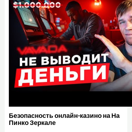
Безопасность онлайн-казино на На
Пинко Зеркале