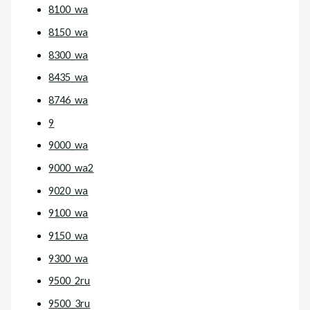
8100_wa
8150_wa
8300_wa
8435_wa
8746_wa
9
9000_wa
9000_wa2
9020_wa
9100_wa
9150_wa
9300_wa
9500_2ru
9500_3ru