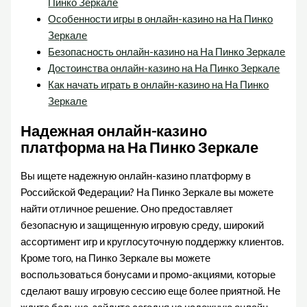
Пинко Зеркале
Особенности игры в онлайн-казино на На Пинко
Зеркале
Безопасность онлайн-казино на На Пинко Зеркале
Достоинства онлайн-казино на На Пинко Зеркале
Как начать играть в онлайн-казино на На Пинко
Зеркале
Надежная онлайн-казино
платформа на На Пинко Зеркале
Вы ищете надежную онлайн-казино платформу в
Российской Федерации? На Пинко Зеркале вы можете
найти отличное решение. Оно предоставляет
безопасную и защищенную игровую среду, широкий
ассортимент игр и круглосуточную поддержку клиентов.
Кроме того, на Пинко Зеркале вы можете
воспользоваться бонусами и промо-акциями, которые
сделают вашу игровую сессию еще более приятной. Не