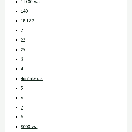
11900_wa
140
18.12.2
2
22
25
3
4
4ui7mk6xas
5
6
7
8
8000_wa