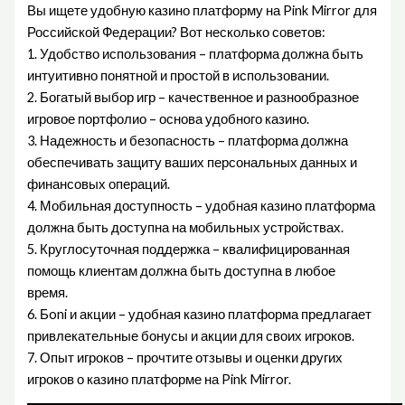
Вы ищете удобную казино платформу на Pink Mirror для
Российской Федерации? Вот несколько советов:
1. Удобство использования – платформа должна быть
интуитивно понятной и простой в использовании.
2. Богатый выбор игр – качественное и разнообразное
игровое портфолио – основа удобного казино.
3. Надежность и безопасность – платформа должна
обеспечивать защиту ваших персональных данных и
финансовых операций.
4. Мобильная доступность – удобная казино платформа
должна быть доступна на мобильных устройствах.
5. Круглосуточная поддержка – квалифицированная
помощь клиентам должна быть доступна в любое
время.
6. Бoni и акции – удобная казино платформа предлагает
привлекательные бонусы и акции для своих игроков.
7. Опыт игроков – прочтите отзывы и оценки других
игроков о казино платформе на Pink Mirror.