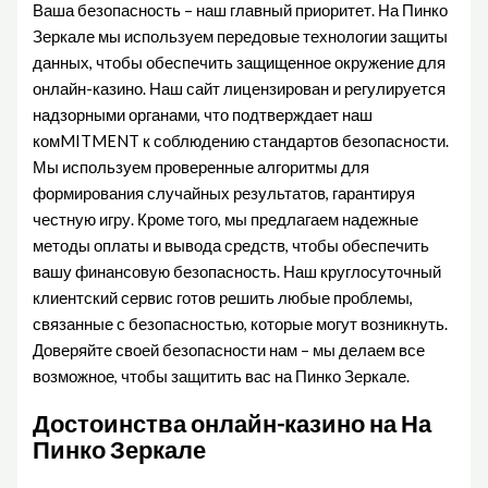
Ваша безопасность – наш главный приоритет. На Пинко
Зеркале мы используем передовые технологии защиты
данных, чтобы обеспечить защищенное окружение для
онлайн-казино. Наш сайт лицензирован и регулируется
надзорными органами, что подтверждает наш
комMITMENT к соблюдению стандартов безопасности.
Мы используем проверенные алгоритмы для
формирования случайных результатов, гарантируя
честную игру. Кроме того, мы предлагаем надежные
методы оплаты и вывода средств, чтобы обеспечить
вашу финансовую безопасность. Наш круглосуточный
клиентский сервис готов решить любые проблемы,
связанные с безопасностью, которые могут возникнуть.
Доверяйте своей безопасности нам – мы делаем все
возможное, чтобы защитить вас на Пинко Зеркале.
Достоинства онлайн-казино на На
Пинко Зеркале