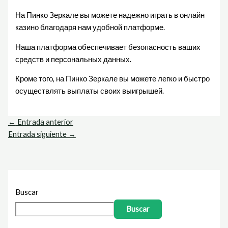
На Пинко Зеркале вы можете надежно играть в онлайн
казино благодаря нам удобной платформе.
Наша платформа обеспечивает безопасность ваших
средств и персональных данных.
Кроме того, на Пинко Зеркале вы можете легко и быстро
осуществлять выплаты своих выигрышей.
←
Entrada anterior
Entrada siguiente
→
Buscar
Buscar