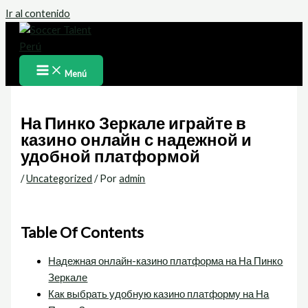
Ir al contenido
Menú
На Пинко Зеркале играйте в
казино онлайн с надежной и
удобной платформой
/
Uncategorized
/ Por
admin
Table Of Contents
Надежная онлайн-казино платформа на На Пинко
Зеркале
Как выбрать удобную казино платформу на На