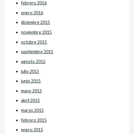
febrero 2016
enero 2016
diciembre 2015
noviembre 2015
octubre 2015
septiembre 2015
agosto 2015
julio 2015
junio 2015
mayo 2015
abril 2015
marzo 2015
febrero 2015
enero 2015