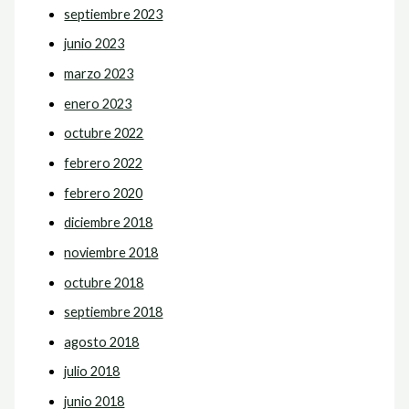
septiembre 2023
junio 2023
marzo 2023
enero 2023
octubre 2022
febrero 2022
febrero 2020
diciembre 2018
noviembre 2018
octubre 2018
septiembre 2018
agosto 2018
julio 2018
junio 2018