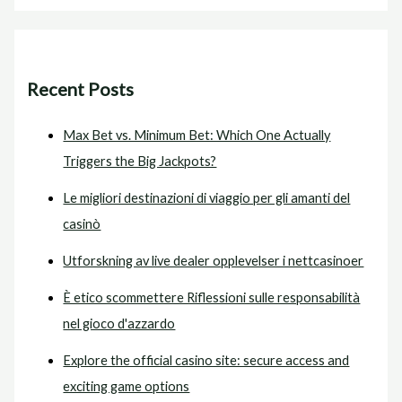
Recent Posts
Max Bet vs. Minimum Bet: Which One Actually
Triggers the Big Jackpots?
Le migliori destinazioni di viaggio per gli amanti del
casinò
Utforskning av live dealer opplevelser i nettcasinoer
È etico scommettere Riflessioni sulle responsabilità
nel gioco d'azzardo
Explore the official casino site: secure access and
exciting game options