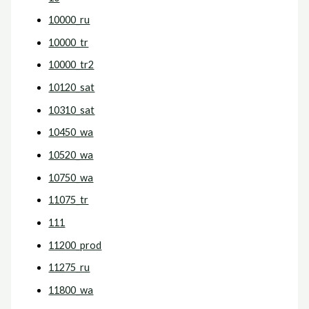
10000_ru
10000_tr
10000_tr2
10120_sat
10310_sat
10450_wa
10520_wa
10750_wa
11075_tr
111
11200_prod
11275_ru
11800_wa