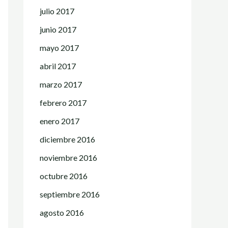
julio 2017
junio 2017
mayo 2017
abril 2017
marzo 2017
febrero 2017
enero 2017
diciembre 2016
noviembre 2016
octubre 2016
septiembre 2016
agosto 2016