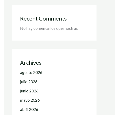
Recent Comments
No hay comentarios que mostrar.
Archives
agosto 2026
julio 2026
junio 2026
mayo 2026
abril 2026