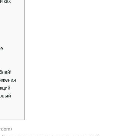
и как
ие
блей!
вижения
акций
ервый
rdom)