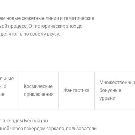
кам новые сюжетные линии и тематические
ой процесс. От исторических эпох до
ет что-то по своему вкусу.
льные
Множественны
ы и
Космические
Фантастика
бонусные
ые
приключения
уровни
m Покердом Бесплатно
ной через покердом зеркало, пользователи