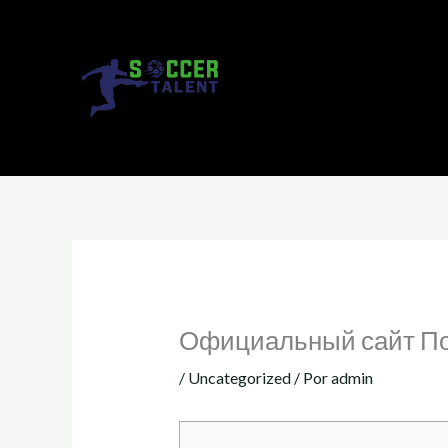
Ir
al
contenido
Официальный сайт По
/
Uncategorized
/ Por
admin