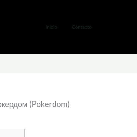
Inicio
Contacto
кердом (Pokerdom)