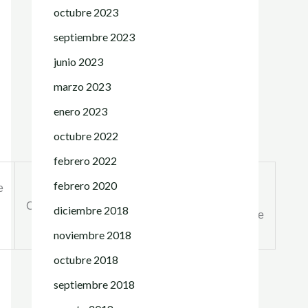
octubre 2023
septiembre 2023
junio 2023
marzo 2023
enero 2023
octubre 2022
febrero 2022
Динамичные
febrero 2020
е
анимации и
Супергерои
Комиксы
diciembre 2018
мультиплеерные
режимы
noviembre 2018
octubre 2018
septiembre 2018