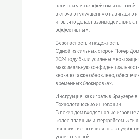
понятным интерфейсом и высокой с
включают улучшенную навигацию и 
игры, что делает взаимодействие с
эффективным.
Безопасность и надежность
Одной из сильных сторон Покер Дом 
2024 году были усилены меры защит
максимальную конфиденциальность 
зеркало также обновлено, обеспечи
временных блокировках.
Инструкция: как играть в браузере 
Технологические инновации
В покер дом входят новые игровые
более плавным интерфейсом. Эти и
восприятие, но и повышают удобство
увлекательной.