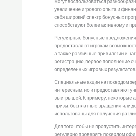
могут воспользоваться разнообра
увеличение игрового опыта и фина
себя широкий спектр бонусных прог
способствуют более активному и пр
Регулярные бонусные предложения
предоставляют игрокам возможность
а также различные привилегии и наг
регистрацию, первое пополнение сче
определенных игровых результатов
Специальные акции на покердом зер
интересным, но и предоставляют у
выигрышей. К примеру, некоторые а
призы, бесплатные вращения или до
использованы для получения различ
Для того чтобы не пропустить инте
регулярно проверять покердом офиц