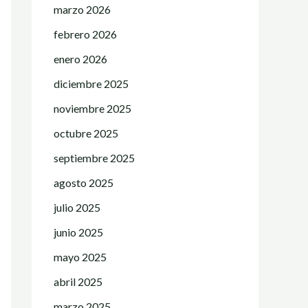
marzo 2026
febrero 2026
enero 2026
diciembre 2025
noviembre 2025
octubre 2025
septiembre 2025
agosto 2025
julio 2025
junio 2025
mayo 2025
abril 2025
marzo 2025