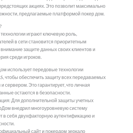
предстоящих акциях. Это позволит максимально
ожности, предлагаемые платформой покер дом.
?
технологии играют ключевую роль,
телей в сети становится приоритетным
 внимание защите данных своих клиентов и
рия среди игроков.
м использует передовые технологии
LS, чтобы обеспечить защиту всех передаваемых
и сервером. Это гарантирует, что личная
нные остаются в безопасности.
ция: Для дополнительной защиты учетных
ерДом внедрил многоуровневую систему
т в себя двухфакторную аутентификацию и
ности.
официальный сайт и покердом зеркало