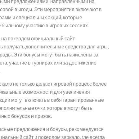
зными предложениями, направленными на
нсовой выгоды. Эти мероприятия включают в
рамм и специальных акций, которые
ибыльному участию в игровых сессиях.
 на покердом официальный сайт
 получать дополнительные средства для игры,
рады. Эти бонусы могут быть начислены за
та, участие в турнирах или за достижение
.
кало не только делают игровой процесс более
никальные возможности для увеличения
кции могут включать в себя гарантированные
полнительные очки, которые могут быть
ных бонусов и призов.
ресные предложения и бонусы, рекомендуется
иальный сайт и покердом зеркало, где всегда