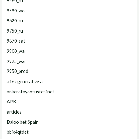
9560_ru
9590_wa
9620_ru
9750_ru
9870_sat
9900_wa
9925_wa
9950_prod
a16z generative ai
ankarafayansustasi.net
APK
articles
Baloo bet Spain
bbix4qtdet