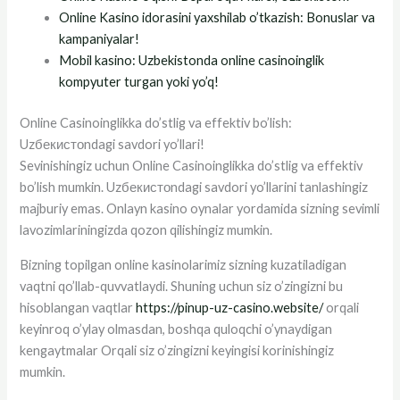
Online Kasino idorasini yaxshilab o’tkazish: Bonuslar va
kampaniyalar!
Mobil kasino: Uzbekistonda online casinoinglik
kompyuter turgan yoki yo’q!
Online Casinoinglikka do’stlig va effektiv bo’lish:
Uzбекистоndagi savdori yo’llari!
Sevinishingiz uchun Online Casinoinglikka do’stlig va effektiv
bo’lish mumkin. Uzбекистоndagi savdori yo’llarini tanlashingiz
majburiy emas. Onlayn kasino oynalar yordamida sizning sevimli
lavozimlariningizda qozon qilishingiz mumkin.
Bizning topilgan online kasinolarimiz sizning kuzatiladigan
vaqtni qo’llab-quvvatlaydi. Shuning uchun siz o’zingizni bu
hisoblangan vaqtlar
https://pinup-uz-casino.website/
orqali
keyinroq o’ylay olmasdan, boshqa quloqchi o’ynaydigan
kengaytmalar Orqali siz o’zingizni keyingisi korinishingiz
mumkin.