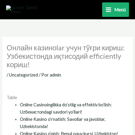
Ir
Menú
al
contenido
Онлайн казиноlar учун тўғри кириш:
Узбекистонда иқтисодий efficiently
кориш!
/
Uncategorized
/ Por
admin
Table
Online Casinoinglikka do’stlig va effektiv bo’lish:
Uzбекистоndagi savdori yo’llari!
Online Kasino o’rnatish: Savollar va javoblar,
Uzbekistonda!
Online Kasino o’qish: Bepul oquv kursi, Uzbekiston!