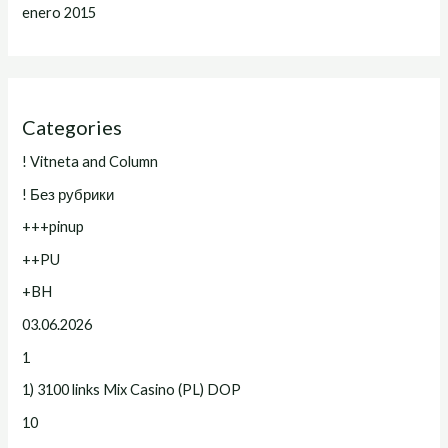
enero 2015
Categories
! Vitneta and Column
! Без рубрики
+++pinup
++PU
+BH
03.06.2026
1
1) 3100 links Mix Casino (PL) DOP
10