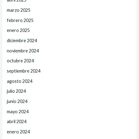
marzo 2025
febrero 2025
enero 2025
diciembre 2024
noviembre 2024
octubre 2024
septiembre 2024
agosto 2024
julio 2024
junio 2024
mayo 2024
abril 2024
enero 2024