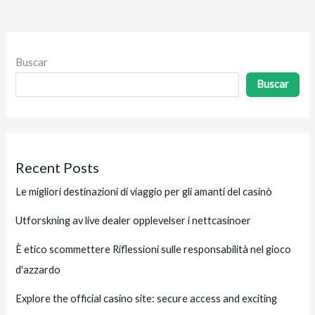
Buscar
Buscar
Recent Posts
Le migliori destinazioni di viaggio per gli amanti del casinò
Utforskning av live dealer opplevelser i nettcasinoer
È etico scommettere Riflessioni sulle responsabilità nel gioco
d'azzardo
Explore the official casino site: secure access and exciting