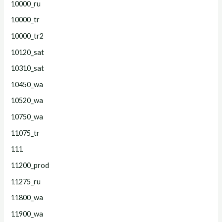
10000_ru
10000_tr
10000_tr2
10120_sat
10310_sat
10450_wa
10520_wa
10750_wa
11075_tr
111
11200_prod
11275_ru
11800_wa
11900_wa