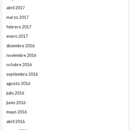
abril 2017
marzo 2017
febrero 2017
enero 2017
diciembre 2016
noviembre 2016
octubre 2016
septiembre 2016
agosto 2016
julio 2016
junio 2016
mayo 2016
abril 2016