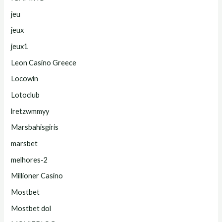
jeu
jeux
jeux1
Leon Casino Greece
Locowin
Lotoclub
lretzwmmyy
Marsbahisgiris
marsbet
melhores-2
Millioner Casino
Mostbet
Mostbet dol