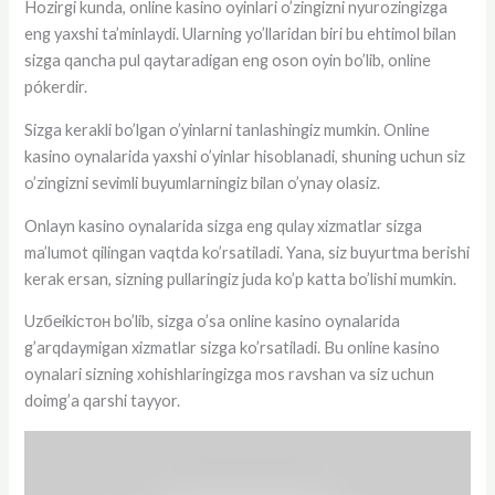
Hozirgi kunda, online kasino oyinlari o’zingizni nyurozingizga
eng yaxshi ta’minlaydi. Ularning yo’llaridan biri bu ehtimol bilan
sizga qancha pul qaytaradigan eng oson oyin bo’lib, online
pókerdir.
Sizga kerakli bo’lgan o’yinlarni tanlashingiz mumkin. Online
kasino oynalarida yaxshi o’yinlar hisoblanadi, shuning uchun siz
o’zingizni sevimli buyumlarningiz bilan o’ynay olasiz.
Onlayn kasino oynalarida sizga eng qulay xizmatlar sizga
ma’lumot qilingan vaqtda ko’rsatiladi. Yana, siz buyurtma berishi
kerak ersan, sizning pullaringiz juda ko’p katta bo’lishi mumkin.
Uzбеikiстон bo’lib, sizga o’sa online kasino oynalarida
g’arqdaymigan xizmatlar sizga ko’rsatiladi. Bu online kasino
oynalari sizning xohishlaringizga mos ravshan va siz uchun
doimg’a qarshi tayyor.