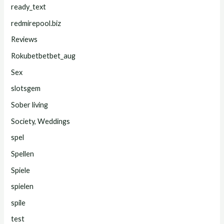
ready_text
redmirepool.biz
Reviews
Rokubetbetbet_aug
Sex
slotsgem
Sober living
Society, Weddings
spel
Spellen
Spiele
spielen
spile
test