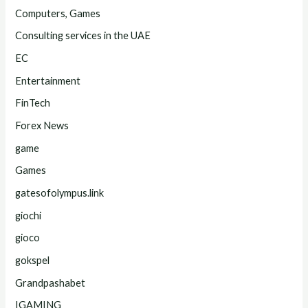
Computers, Games
Consulting services in the UAE
EC
Entertainment
FinTech
Forex News
game
Games
gatesofolympus.link
giochi
gioco
gokspel
Grandpashabet
IGAMING