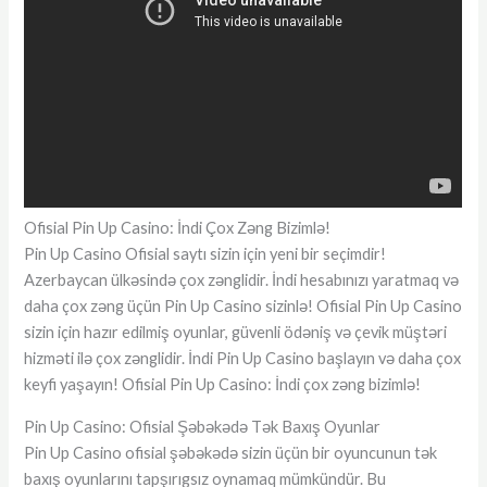
Ofisial Pin Up Casino: İndi Çox Zəng Bizimlə!
Pin Up Casino Ofisial saytı sizin için yeni bir seçimdir!
Azerbaycan ülkəsində çox zənglidir. İndi hesabınızı yaratmaq və
daha çox zəng üçün Pin Up Casino sizinlə! Ofisial Pin Up Casino
sizin için hazır edilmiş oyunlar, güvenli ödəniş və çevik müştəri
hizməti ilə çox zənglidir. İndi Pin Up Casino başlayın və daha çox
keyfi yaşayın! Ofisial Pin Up Casino: İndi çox zəng bizimlə!
Pin Up Casino: Ofisial Şəbəkədə Tək Baxış Oyunlar
Pin Up Casino ofisial şəbəkədə sizin üçün bir oyuncunun tək
baxış oyunlarını tapşırıgsız oynamaq mümkündür. Bu