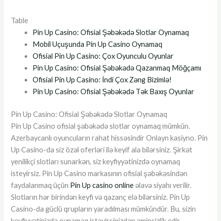
Table
Pin Up Casino: Ofisial Şəbəkədə Slotlar Oynamaq
Mobil Uçuşunda Pin Up Casino Oynamaq
Ofisial Pin Up Casino: Çox Oyunculu Oyunlar
Pin Up Casino: Ofisial Şəbəkədə Qazanmaq Möğçamı
Ofisial Pin Up Casino: İndi Çox Zəng Bizimlə!
Pin Up Casino: Ofisial Şəbəkədə Tək Baxış Oyunlar
Pin Up Casino: Ofisial Şəbəkədə Slotlar Oynamaq
Pin Up Casino ofisial şəbəkədə slotlar oynamaq mümkün.
Azerbaycanlı oyuncuların rahat hissəsindir Onlayn kasiyno. Pin
Up Casino-da siz özəl oferləri ilə keyif ala bilərsiniz. Şirkət
yenilikçi slotları sunarkən, siz keyfiyyətinizdə oynamaq
isteyirsiz. Pin Up Casino markasının ofisial şəbəkəsindən
faydalanmaq üçün
Pin Up casino online
əlavə siyahı verilir.
Slotların hər birindən keyfi və qazanç elə bilərsiniz. Pin Up
Casino-da güclü qrupların yaradılması mümkündür. Bu, sizin
keyfiyyətinizdə oynamaq istəyirsinizdən əminsizlik edir.