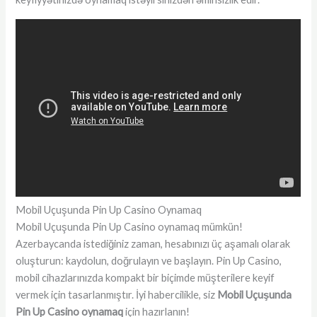
Mobil Uçuşunda Pin Up Casino Oynamaq
Mobil Uçuşunda Pin Up Casino oynamaq mümkün!
Azerbaycanda istediğiniz zaman, hesabınızı üç aşamalı olarak
oluşturun: kaydolun, doğrulayın ve başlayın. Pin Up Casino,
mobil cihazlarınızda kompakt bir biçimde müşterilere keyif
vermek için tasarlanmıştır. İyi habercilikle, siz
Mobil Uçuşunda
Pin Up Casino oynamaq
için hazırlanın!