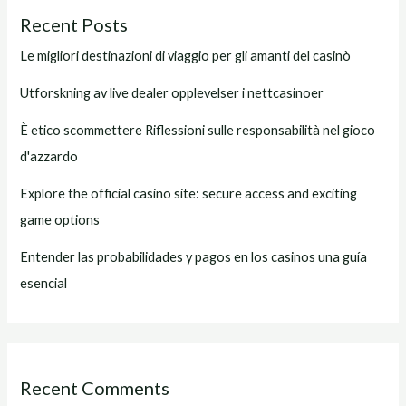
Recent Posts
Le migliori destinazioni di viaggio per gli amanti del casinò
Utforskning av live dealer opplevelser i nettcasinoer
È etico scommettere Riflessioni sulle responsabilità nel gioco
d'azzardo
Explore the official casino site: secure access and exciting
game options
Entender las probabilidades y pagos en los casinos una guía
esencial
Recent Comments