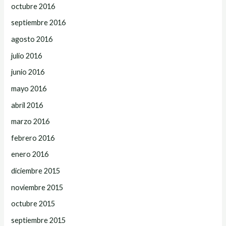
octubre 2016
septiembre 2016
agosto 2016
julio 2016
junio 2016
mayo 2016
abril 2016
marzo 2016
febrero 2016
enero 2016
diciembre 2015
noviembre 2015
octubre 2015
septiembre 2015