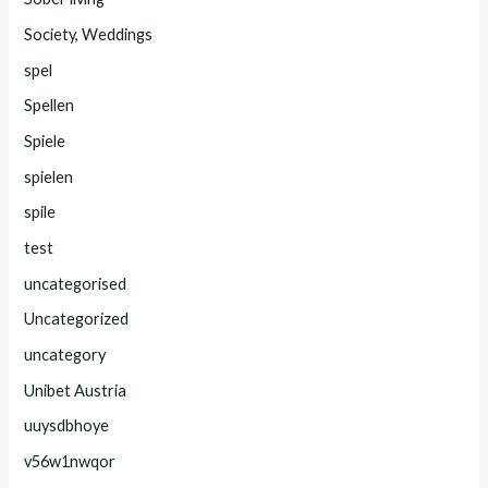
Society, Weddings
spel
Spellen
Spiele
spielen
spile
test
uncategorised
Uncategorized
uncategory
Unibet Austria
uuysdbhoye
v56w1nwqor