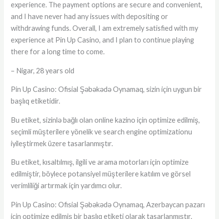
experience. The payment options are secure and convenient,
and I have never had any issues with depositing or
withdrawing funds. Overall, I am extremely satisfied with my
experience at Pin Up Casino, and I plan to continue playing
there for a long time to come.
– Nigar, 28 years old
Pin Up Casino: Ofisial Şəbəkədə Oynamaq, sizin için uygun bir
başlıq etiketidir.
Bu etiket, sizinlə bağlı olan online kazino için optimize edilmiş,
seçimli müşterilere yönelik ve search engine optimizationu
iyileştirmek üzere tasarlanmıştır.
Bu etiket, kısaltılmış, ilgili ve arama motorları için optimize
edilmiştir, böylece potansiyel müşterilere katılım ve görsel
verimliliği artırmak için yardımcı olur.
Pin Up Casino: Ofisial Şəbəkədə Oynamaq, Azerbaycan pazarı
için optimize edilmiş bir başlıq etiketi olarak tasarlanmıştır.