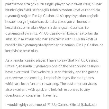
platformda sizə çox sürü single-player oyun təklif edilir, bu hər
biriniz üçün fikirli istifadəçilik tələb olmadan keyfi və rahatlıqla
oynamağı sağlar. Pin Up Casino-da siz qeydiyyatdan keçirək
hesabınıza giriş edərkən, siz daha çox oyun və bonuslar
keçdiyinizə əmin olun. Əgər siz daha çox müəssisəsi ilə
oynamaq istəyirsiniz, Pin Up Casino-nın kompansatorları da
sizin üçün mümkün olan hər şeyi təmin edir. Bu, sizin keyfi və
rahatlıq ilə oynamaq istədiyiniz hər bir zamanı Pin Up Casino-da
keçdiyinizə əmin olun.
As a regular casino player, I have to say that Pin Up Casino:
Ofisial Şəbəkədə Oynamaq is one of the best online casinos I
have ever tried. The website is user-friendly, and the games
are diverse and exciting. I especially enjoy the slot games,
which are both fun and rewarding. The customer service is
also excellent, with quick and helpful responses to any
questions or concerns I have had.
I would highly recommend Pin Up Casino: Ofisial Şəbəkədə