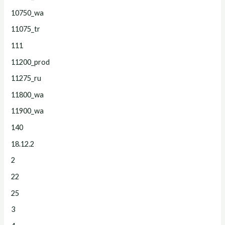
10750_wa
11075_tr
111
11200_prod
11275_ru
11800_wa
11900_wa
140
18.12.2
2
22
25
3