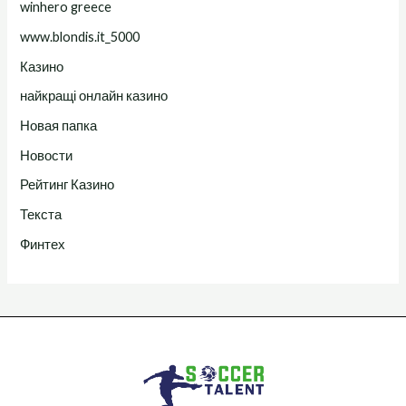
winhero greece
www.blondis.it_5000
Казино
найкращі онлайн казино
Новая папка
Новости
Рейтинг Казино
Текста
Финтех