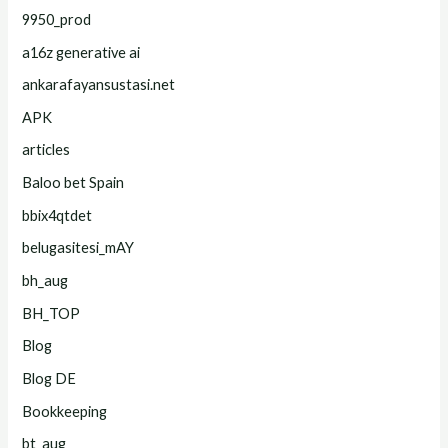
9950_prod
a16z generative ai
ankarafayansustasi.net
APK
articles
Baloo bet Spain
bbix4qtdet
belugasitesi_mAY
bh_aug
BH_TOP
Blog
Blog DE
Bookkeeping
bt_aug