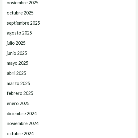
noviembre 2025
octubre 2025
septiembre 2025
agosto 2025
julio 2025
junio 2025
mayo 2025
abril 2025
marzo 2025
febrero 2025
enero 2025
diciembre 2024
noviembre 2024
octubre 2024