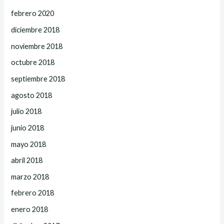
febrero 2020
diciembre 2018
noviembre 2018
octubre 2018
septiembre 2018
agosto 2018
julio 2018
junio 2018
mayo 2018
abril 2018
marzo 2018
febrero 2018
enero 2018